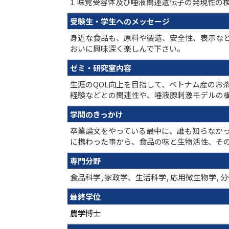
1. 味覚受容体及び唾液関連遺伝子の発現性の検
受験生・学生へのメッセージ
身近な食品も、原料や製造、安全性、表示な
おいに興味深く楽しんで下さい。
ゼミ・研究室内容
生涯のQOL向上を目指して、ベトナム産のお
経験などとの関連性や、唾液腺刺激モデルの
学問のきっかけ
卒業論文をやっている最中に、誰も知らなか
に携わった事から、食品の味と生物活性、そ
専門分野
食品科学, 家政学、生活科学, 応用微生物学, 
最終学位
農学博士