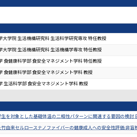
学大学院 生活機構研究科 生活科学研究専攻 特任教授
学大学院 生活機構研究科 生活機構学専攻 特任教授
学 食健康科学部 食安全マネジメント学科 特任教授
学 食健康科学部 食安全マネジメント学科 教授
学 生活科学部 食安全マネジメント学科 教授
を対象とした基礎体温の二相性パターンに関連する要因の検討 日本家政学会誌
由来セルロースナノファイバーの健康成人への安全性評価:非盲検長期摂取試験