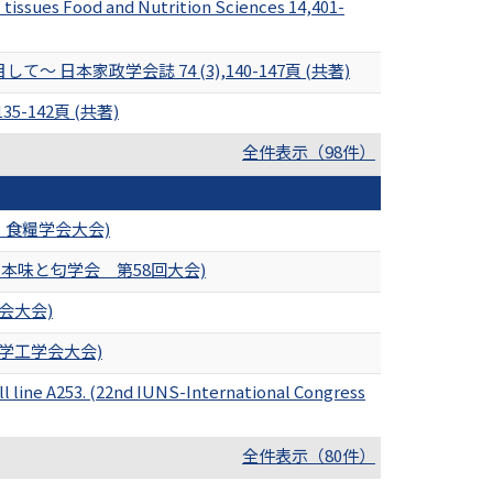
 tissues Food and Nutrition Sciences 14,401-
家政学会誌 74 (3),140-147頁 (共著)
-142頁 (共著)
全件表示（98件）
・食糧学会大会)
本味と匂学会 第58回大会)
会大会)
学工学会大会)
ll line A253. (22nd IUNS-International Congress
全件表示（80件）