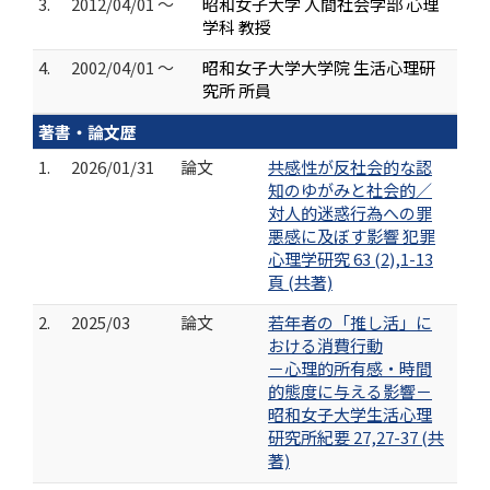
3.
2012/04/01 ～
昭和女子大学 人間社会学部 心理
学科 教授
4.
2002/04/01 ～
昭和女子大学大学院 生活心理研
究所 所員
著書・論文歴
1.
2026/01/31
論文
共感性が反社会的な認
知のゆがみと社会的／
対人的迷惑行為への罪
悪感に及ぼす影響 犯罪
心理学研究 63 (2),1-13
頁 (共著)
2.
2025/03
論文
若年者の「推し活」に
おける消費行動
－心理的所有感・時間
的態度に与える影響－
昭和女子大学生活心理
研究所紀要 27,27-37 (共
著)