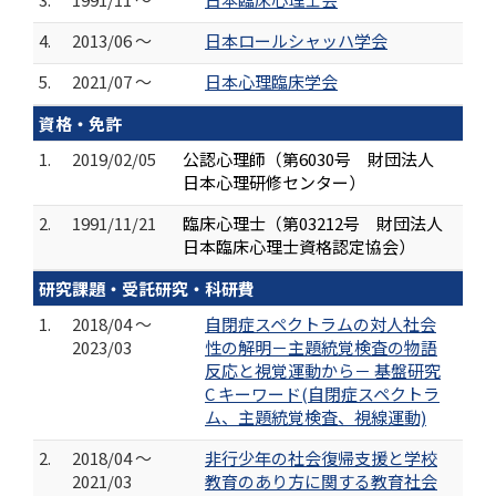
4.
2013/06 ～
日本ロールシャッハ学会
5.
2021/07 ～
日本心理臨床学会
資格・免許
1.
2019/02/05
公認心理師（第6030号 財団法人
日本心理研修センター）
2.
1991/11/21
臨床心理士（第03212号 財団法人
日本臨床心理士資格認定協会）
研究課題・受託研究・科研費
1.
2018/04 ～
自閉症スペクトラムの対人社会
2023/03
性の解明－主題統覚検査の物語
反応と視覚運動から－ 基盤研究
C キーワード(自閉症スペクトラ
ム、主題統覚検査、視線運動)
2.
2018/04 ～
非行少年の社会復帰支援と学校
2021/03
教育のあり方に関する教育社会