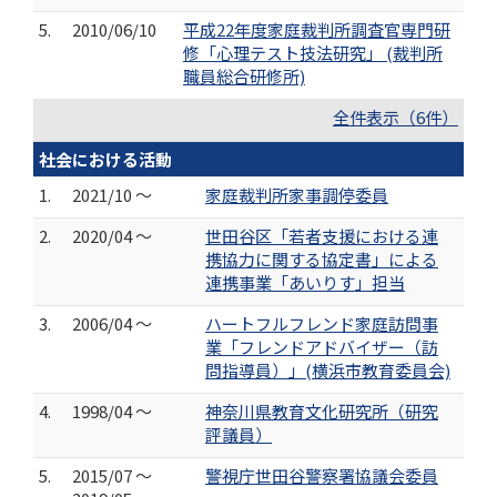
5.
2010/06/10
平成22年度家庭裁判所調査官専門研
修「心理テスト技法研究」 (裁判所
職員総合研修所)
全件表示（6件）
社会における活動
1.
2021/10 ～
家庭裁判所家事調停委員
2.
2020/04 ～
世田谷区「若者支援における連
携協力に関する協定書」による
連携事業「あいりす」担当
3.
2006/04 ～
ハートフルフレンド家庭訪問事
業「フレンドアドバイザー（訪
問指導員）」(横浜市教育委員会)
4.
1998/04 ～
神奈川県教育文化研究所（研究
評議員）
5.
2015/07 ～
警視庁世田谷警察署協議会委員