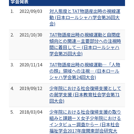
学会発表
1.
2022/09/03
対人態度とTAT物語産出時の視線運
動 (日本ロールシャハ学会第26回大
会)
2.
2021/10/30
TAT物語産出時の視線運動と自閉症
傾向との関連－主要部分への注視時
間に着目して－ (日本ロールシャハ
学会第25回大会)
3.
2020/11/14
TAT物語産出時の視線運動―「人物
の顔」領域への注視― (日本ロール
シャハ学会第24回大会)
4.
2019/09/12
少年院における社会復帰支援として
の就学支援 (日本教育社会学会第71
回大会)
5.
2018/03/04
少年院における社会復帰支援の取り
組みと課題ーＸ女子少年院における
インタビュー調査からー (日本社会
福祉学会2017年度関東部会研究大