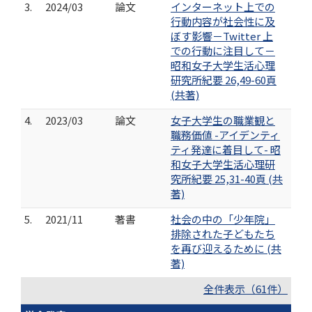
3.
2024/03
論文
インターネット上での
行動内容が社会性に及
ぼす影響－Twitter 上
での行動に注目して－
昭和女子大学生活心理
研究所紀要 26,49-60頁
(共著)
4.
2023/03
論文
女子大学生の職業観と
職務価値 -アイデンティ
ティ発達に着目して- 昭
和女子大学生活心理研
究所紀要 25,31-40頁 (共
著)
5.
2021/11
著書
社会の中の「少年院」
排除された子どもたち
を再び迎えるために (共
著)
全件表示（61件）