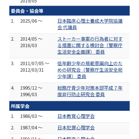
2019/05
委員会・協会等
1.
2025/06 ～
日本臨床心理士養成大学院協議
会 代議員
2.
2014/05 ～
ストーカー事案の行為者に対す
2016/03
る措置に関する検討会（警察庁
生活安全企画課） 委員
3.
2011/07/05 ～
低年齢少年の規範意識向上のた
2012/03/31
めの研究会（警察庁生活安全局
少年課） 委員
4.
1995/12 ～
総務庁青少年対策本部平成７年
1996/03
度非行防止研究会 委員
所属学会
1.
1986/03 ～
日本教育心理学会
2.
1987/04 ～
日本犯罪心理学会
3.
1991/11 ～
日本臨床心理士会