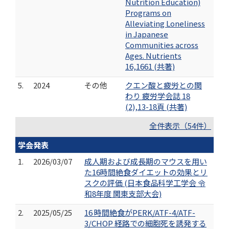
Nutrition Education)
Programs on
Alleviating Loneliness
in Japanese
Communities across
Ages. Nutrients
16,1661 (共著)
5.
2024
その他
クエン酸と疲労との関
わり 疲労学会誌 18
(2),13-18頁 (共著)
全件表示（54件）
学会発表
1.
2026/03/07
成人期および成長期のマウスを用い
た16時間絶食ダイエットの効果とリ
スクの評価 (日本食品科学工学会 令
和8年度 関東支部大会)
2.
2025/05/25
16 時間絶食がPERK/ATF-4/ATF-
3/CHOP 経路での細胞死を誘発する