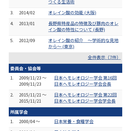
つくる生活術
3.
2014/02
オレイン酸の効能 (大阪)
4.
2013/01
長野県特産品の特徴及び豚肉のオレ
イン酸の特性について (長野)
5.
2012/09
オレイン酸の紹介 ～学術的な見地
から～ (東京)
全件表示（7件）
委員会・協会等
1.
2009/11/23 ～
日本ヘモレオロジー学会 第16回
2009/11/23
日本ヘモレオロジー学会会長
2.
2015/11/21 ～
日本ヘモレオロジー学会 第22回
2015/11/21
日本ヘモレオロジー学会学会長
所属学会
1.
2000/04 ～
日本栄養・食糧学会