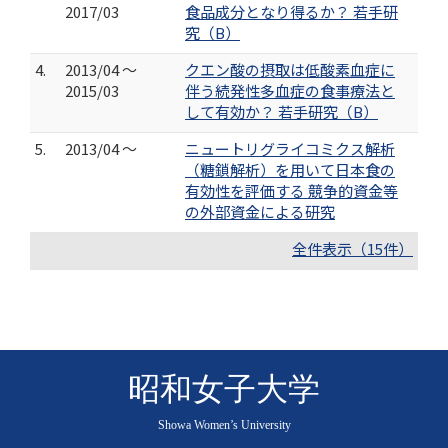
2017/03
食品成分となり得るか？ 若手研
究（B）
4.
2013/04 ～
クエン酸の摂取は低酸素血症に
2015/03
伴う続発性多血症の食事療法と
して有効か？ 若手研究（B）
5.
2013/04 ～
ニュートリグライコミクス解析
（糖鎖解析）を用いて日本食の
有効性を評価する 競争的資金等
の外部資金による研究
全件表示（15件）
昭和女子大学
Showa Women’s University