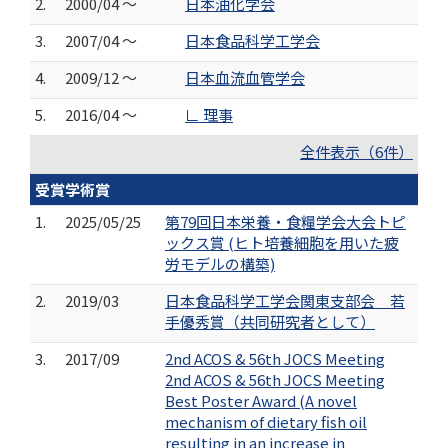
2.
2000/04 ～
日本油化学会
3.
2007/04 ～
日本食品科学工学会
4.
2009/12 ～
日本血流血管学会
5.
2016/04 ～
∟ 理事
全件表示（6件）
受賞学術賞
1.
2025/05/25
第79回日本栄養・食糧学会大会トピ
ックス賞 (ヒト培養細胞を用いた疲
労モデルの構築)
2.
2019/03
日本食品科学工学会関東支部会 若
手優秀賞（共同研究者として）
3.
2017/09
2nd ACOS & 56th JOCS Meeting
2nd ACOS & 56th JOCS Meeting
Best Poster Award (A novel
mechanism of dietary fish oil
resulting in an increase in