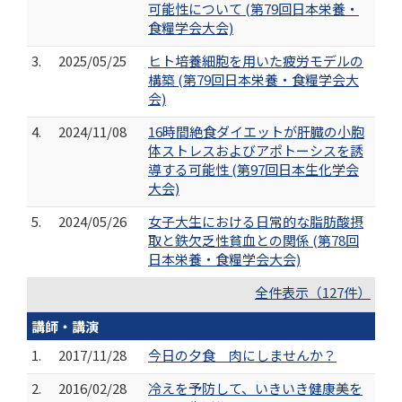
可能性について (第79回日本栄養・
食糧学会大会)
3.
2025/05/25
ヒト培養細胞を用いた疲労モデルの
構築 (第79回日本栄養・食糧学会大
会)
4.
2024/11/08
16時間絶食ダイエットが肝臓の小胞
体ストレスおよびアポトーシスを誘
導する可能性 (第97回日本生化学会
大会)
5.
2024/05/26
女子大生における日常的な脂肪酸摂
取と鉄欠乏性貧血との関係 (第78回
日本栄養・食糧学会大会)
全件表示（127件）
講師・講演
1.
2017/11/28
今日の夕食 肉にしませんか？
2.
2016/02/28
冷えを予防して、いきいき健康美を