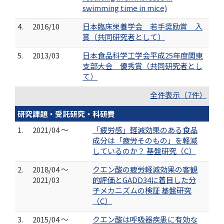
swimming time in mice)
4.
2016/10
日本臨床栄養学会 若手奨励賞 入
賞（共同研究者として）
5.
2013/03
日本食品科学工学会平成25年度関東
支部大会 優秀賞（共同研究者とし
て）
全件表示（7件）
研究課題・受託研究・科研費
1.
2021/04 ～
「疲労感」軽減効果のある食品
成分は「疲労そのもの」を軽減
しているのか？ 基盤研究（C）
2.
2018/04 ～
クエン酸の疲労軽減効果の客観
2021/03
的評価とGADD34に着目した分
子メカニズムの検証 基盤研究
（C）
3.
2015/04 ～
クエン酸は呼吸器疾患に有効な