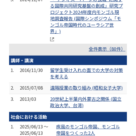
る国際共同研究基盤の創成」研究プ
ロジェクト2024年度内モンゴル現
地調査報告 (国際シンポジウム「モ
ンゴル帝国時代のユーラシア世
界」)
全件表示（80件）
講師・講演
1.
2016/11/30
留学生受け入れの面での大学の対策
を考える
2.
2015/07/08
遠隔授業の取り組み (昭和女子大学)
3.
2013/03
20世紀上半葉内外蒙古之関係 (国立
政治大学、台湾)
社会における活動
1.
2025/06/13 ～
疾風のモンゴル帝国、モンゴル
2025/06/13
帝国をつくった2人