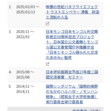
2.
2025/02/03 ～
映像の世紀バタフライエフェク
2025/02/13
ト ラストエンペラー 溥儀 財宝
と流転の人生
3.
2020/11 ～
日本モンゴ日本モンゴル外交関
2022/02
係樹立50周年記念プロジェク
ト、日本国立公文書館とモンゴ
ル国公文書管理庁共催展示会
「日本とモンゴル――綴られた交流
のあゆみ――」監修
4.
2015/08 ～
日本学術振興会平成27年度二国
2015/08
間交流事業 セミナー
5.
2014/11 ～
国際シンポジウム「国際的視野
2014/11
のなかのハルハ河・ノモンハン
戦争」（昭和女子大学他後援）
実行委員会実行委員長
全件表示（15件）