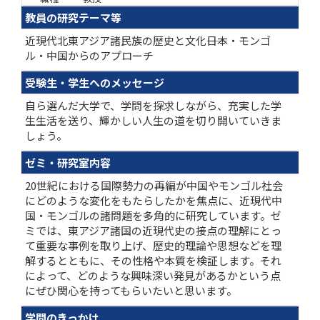
教員の研究テーマ等
近現代北東アジア諸民族の歴史と文化――日本・モンゴ
ル・中国からのアプローチ
受験生・学生へのメッセージ
自ら選んだ大学で、学問を探求しながら、充実した学
生生活を送り、輝かしい人生の道を切り開いていきま
しょう。
ゼミ・研究室内容
20世紀における国際勢力の再編が中国やモンゴル社会
にどのような変化をもたらしたかを焦点に、近現代中
国・モンゴルの諸問題を多角的に研究しています。ゼ
ミでは、東アジア諸国の近現代史の接点の理解にとっ
て重要な事例を取り上げ、歴史的理論や思想などを理
解するとともに、その性格や本質を検証します。それ
によって、どのような興味深い発見があるかという点
にぜひ関心を持ってもらいたいと思います。
学問のきっかけ