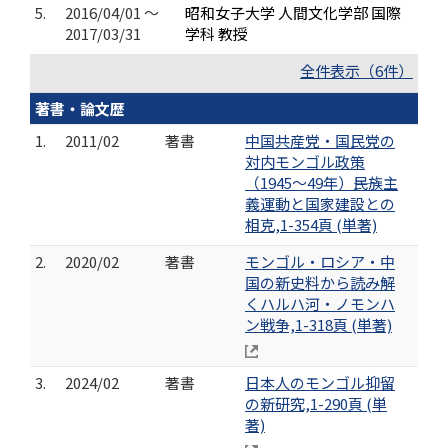
5.
2016/04/01 ～
昭和女子大学 人間文化学部 国際
2017/03/31
学科 教授
全件表示（6件）
著書・論文歴
1.
2011/02
著書
中国共産党・国民党の
対内モンゴル政策
（1945～49年）――民族主
義運動と国家建設との
相克,1-354頁 (単著)
2.
2020/02
著書
モンゴル・ロシア・中
国の新史料から読み解
くハルハ河・ノモンハ
ン戦争,1-318頁 (単著)
3.
2024/02
著書
日本人のモンゴル抑留
の新研究,1-290頁 (単
著)