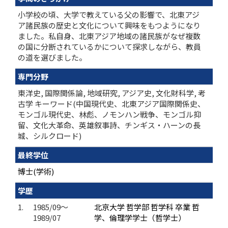
小学校の頃、大学で教えている父の影響で、北東アジ
ア諸民族の歴史と文化について興味をもつようになり
ました。私自身、北東アジア地域の諸民族がなぜ複数
の国に分断されているかについて探求しながら、教員
の道を選びました。
専門分野
東洋史, 国際関係論, 地域研究, アジア史, 文化財科学, 考
古学 キーワード(中国現代史、北東アジア国際関係史、
モンゴル現代史、林彪、ノモンハン戦争、モンゴル抑
留、文化大革命、英雄叙事詩、チンギス・ハーンの長
城、シルクロード)
最終学位
博士(学術)
学歴
1.
1985/09～
北京大学 哲学部 哲学科 卒業 哲
1989/07
学、倫理学学士（哲学士）