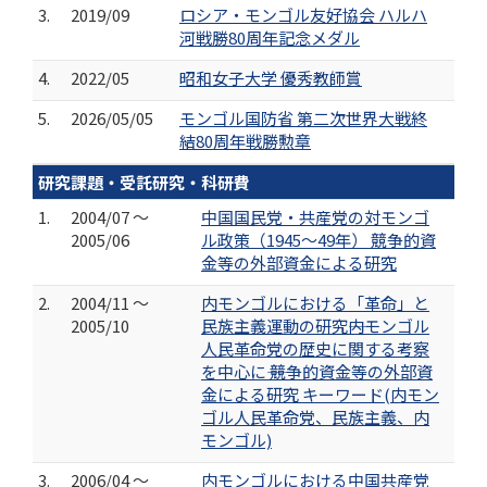
3.
2019/09
ロシア・モンゴル友好協会 ハルハ
河戦勝80周年記念メダル
4.
2022/05
昭和女子大学 優秀教師賞
5.
2026/05/05
モンゴル国防省 第二次世界大戦終
結80周年戦勝勲章
研究課題・受託研究・科研費
1.
2004/07 ～
中国国民党・共産党の対モンゴ
2005/06
ル政策（1945～49年） 競争的資
金等の外部資金による研究
2.
2004/11 ～
内モンゴルにおける「革命」と
2005/10
民族主義運動の研究――内モンゴル
人民革命党の歴史に関する考察
を中心に―― 競争的資金等の外部資
金による研究 キーワード(内モン
ゴル人民革命党、民族主義、内
モンゴル)
3.
2006/04 ～
内モンゴルにおける中国共産党