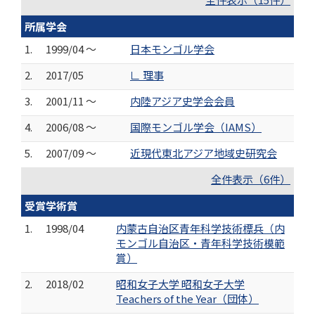
所属学会
1.
1999/04 ～
日本モンゴル学会
2.
2017/05
∟ 理事
3.
2001/11 ～
内陸アジア史学会会員
4.
2006/08 ～
国際モンゴル学会（IAMS）
5.
2007/09 ～
近現代東北アジア地域史研究会
全件表示（6件）
受賞学術賞
1.
1998/04
内蒙古自治区青年科学技術標兵（内
モンゴル自治区・青年科学技術模範
賞）
2.
2018/02
昭和女子大学 昭和女子大学
Teachers of the Year（団体）