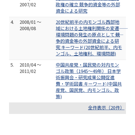
2007/02
政権の確立 競争的資金等の外部
資金による研究
4.
2008/01 ～
20世紀前半の内モンゴル西部地
2008/08
域における土地権利関係の変遷――
環境問題の発生の原点として―― 競
争的資金等の外部資金による研
究 キーワード(20世紀前半、内モ
ンゴル、土地権利、環境問題)
5.
2010/04 ～
中国共産党・国民党の対内モン
2011/02
ゴル政策（1945～49年） 日本学
術振興会・研究成果公開促進
費・学術図書 キーワード(中国共
産党、国民党、内モンゴル、政
策)
全件表示（20件）