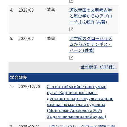
4.
2023/03
著書
遊牧帝国の文明――考古学
と歴史学からのアプロ
ーチ,1-249頁 (共著)
5.
2022/02
著書
21世紀のグローバリズ
ムからみたチンギス・
ハーン (共著)
全件表示（113件）
学会発表
1.
2025/12/20
Сэлэнгэ аймгийн Ерөө сумын
нутаг Карниковын амны
дурсгалт газарт явуулсан авран
хамгаалах малтлага судалгаа
(Монголын Археологи 2025
Эрдэм шинжилгээний хурал)
2.
2025/09/01
「モンゴルのシルクロード遺跡に関