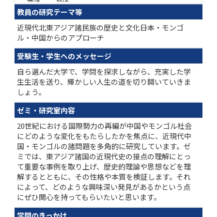
教員の研究テーマ等
近現代北東アジア諸民族の歴史と文化――日本・モンゴ
ル・中国からのアプローチ
受験生・学生へのメッセージ
自ら選んだ大学で、学問を探求しながら、充実した学
生生活を送り、輝かしい人生の道を切り開いていきま
しょう。
ゼミ・研究室内容
20世紀における国際勢力の再編が中国やモンゴル社会
にどのような変化をもたらしたかを焦点に、近現代中
国・モンゴルの諸問題を多角的に研究しています。ゼ
ミでは、東アジア諸国の近現代史の接点の理解にとっ
て重要な事例を取り上げ、歴史的理論や思想などを理
解するとともに、その性格や本質を検証します。それ
によって、どのような興味深い発見があるかという点
にぜひ関心を持ってもらいたいと思います。
学問のきっかけ