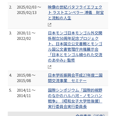
2.
2025/02/03 ～
映像の世紀バタフライエフェク
2025/02/13
ト ラストエンペラー 溥儀 財宝
と流転の人生
3.
2020/11 ～
日本モンゴ日本モンゴル外交関
2022/02
係樹立50周年記念プロジェク
ト、日本国立公文書館とモンゴ
ル国公文書管理庁共催展示会
「日本とモンゴル――綴られた交流
のあゆみ――」監修
4.
2015/08 ～
日本学術振興会平成27年度二国
2015/08
間交流事業 セミナー
5.
2014/11 ～
国際シンポジウム「国際的視野
2014/11
のなかのハルハ河・ノモンハン
戦争」（昭和女子大学他後援）
実行委員会実行委員長
全件表示（15件）