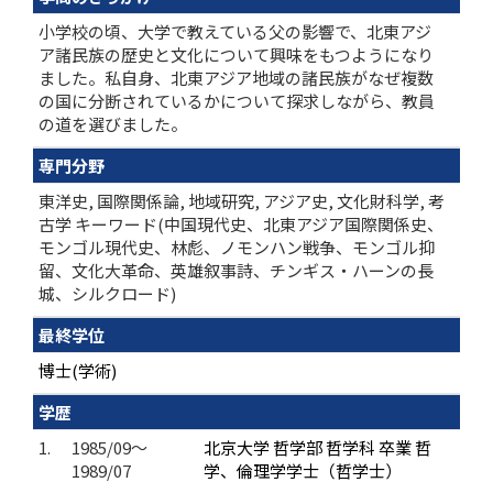
小学校の頃、大学で教えている父の影響で、北東アジ
ア諸民族の歴史と文化について興味をもつようになり
ました。私自身、北東アジア地域の諸民族がなぜ複数
の国に分断されているかについて探求しながら、教員
の道を選びました。
専門分野
東洋史, 国際関係論, 地域研究, アジア史, 文化財科学, 考
古学 キーワード(中国現代史、北東アジア国際関係史、
モンゴル現代史、林彪、ノモンハン戦争、モンゴル抑
留、文化大革命、英雄叙事詩、チンギス・ハーンの長
城、シルクロード)
最終学位
博士(学術)
学歴
1.
1985/09～
北京大学 哲学部 哲学科 卒業 哲
1989/07
学、倫理学学士（哲学士）