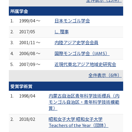
所属学会
1.
1999/04 ～
日本モンゴル学会
2.
2017/05
∟ 理事
3.
2001/11 ～
内陸アジア史学会会員
4.
2006/08 ～
国際モンゴル学会（IAMS）
5.
2007/09 ～
近現代東北アジア地域史研究会
全件表示（6件）
受賞学術賞
1.
1998/04
内蒙古自治区青年科学技術標兵（内
モンゴル自治区・青年科学技術模範
賞）
2.
2018/02
昭和女子大学 昭和女子大学
Teachers of the Year（団体）