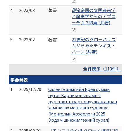
4.
2023/03
著書
遊牧帝国の文明――考古学
と歴史学からのアプロ
ーチ,1-249頁 (共著)
5.
2022/02
著書
21世紀のグローバリズ
ムからみたチンギス・
ハーン (共著)
全件表示（113件）
学会発表
1.
2025/12/20
Сэлэнгэ аймгийн Ерөө сумын
нутаг Карниковын амны
дурсгалт газарт явуулсан авран
хамгаалах малтлага судалгаа
(Монголын Археологи 2025
Эрдэм шинжилгээний хурал)
2.
2025/09/01
「モンゴルのシルクロード遺跡に関