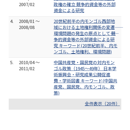
2007/02
政権の確立 競争的資金等の外部
資金による研究
4.
2008/01 ～
20世紀前半の内モンゴル西部地
2008/08
域における土地権利関係の変遷――
環境問題の発生の原点として―― 競
争的資金等の外部資金による研
究 キーワード(20世紀前半、内モ
ンゴル、土地権利、環境問題)
5.
2010/04 ～
中国共産党・国民党の対内モン
2011/02
ゴル政策（1945～49年） 日本学
術振興会・研究成果公開促進
費・学術図書 キーワード(中国共
産党、国民党、内モンゴル、政
策)
全件表示（20件）