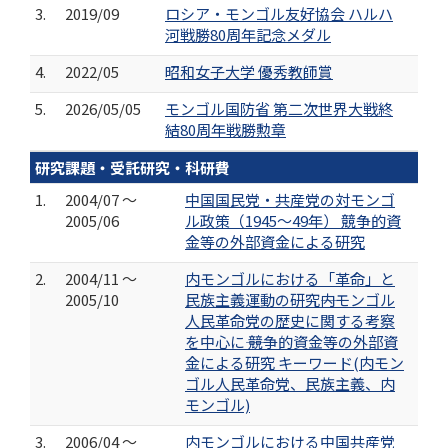
3.
2019/09
ロシア・モンゴル友好協会 ハルハ
河戦勝80周年記念メダル
4.
2022/05
昭和女子大学 優秀教師賞
5.
2026/05/05
モンゴル国防省 第二次世界大戦終
結80周年戦勝勲章
研究課題・受託研究・科研費
1.
2004/07 ～
中国国民党・共産党の対モンゴ
2005/06
ル政策（1945～49年） 競争的資
金等の外部資金による研究
2.
2004/11 ～
内モンゴルにおける「革命」と
2005/10
民族主義運動の研究――内モンゴル
人民革命党の歴史に関する考察
を中心に―― 競争的資金等の外部資
金による研究 キーワード(内モン
ゴル人民革命党、民族主義、内
モンゴル)
3.
2006/04 ～
内モンゴルにおける中国共産党