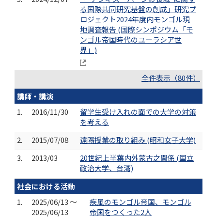
る国際共同研究基盤の創成」研究プ
ロジェクト2024年度内モンゴル現
地調査報告 (国際シンポジウム「モ
ンゴル帝国時代のユーラシア世
界」)
全件表示（80件）
講師・講演
1.
2016/11/30
留学生受け入れの面での大学の対策
を考える
2.
2015/07/08
遠隔授業の取り組み (昭和女子大学)
3.
2013/03
20世紀上半葉内外蒙古之関係 (国立
政治大学、台湾)
社会における活動
1.
2025/06/13 ～
疾風のモンゴル帝国、モンゴル
2025/06/13
帝国をつくった2人