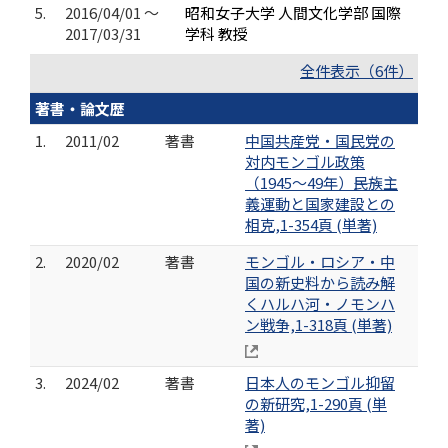
5.
2016/04/01 ～
昭和女子大学 人間文化学部 国際
2017/03/31
学科 教授
全件表示（6件）
著書・論文歴
1.
2011/02
著書
中国共産党・国民党の
対内モンゴル政策
（1945～49年）――民族主
義運動と国家建設との
相克,1-354頁 (単著)
2.
2020/02
著書
モンゴル・ロシア・中
国の新史料から読み解
くハルハ河・ノモンハ
ン戦争,1-318頁 (単著)
3.
2024/02
著書
日本人のモンゴル抑留
の新研究,1-290頁 (単
著)