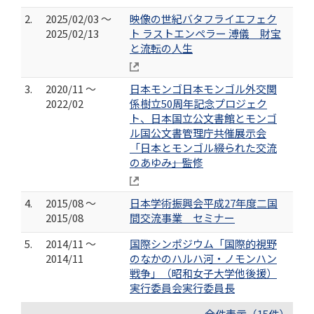
2.
2025/02/03 ～
映像の世紀バタフライエフェク
2025/02/13
ト ラストエンペラー 溥儀 財宝
と流転の人生
3.
2020/11 ～
日本モンゴ日本モンゴル外交関
2022/02
係樹立50周年記念プロジェク
ト、日本国立公文書館とモンゴ
ル国公文書管理庁共催展示会
「日本とモンゴル――綴られた交流
のあゆみ――」監修
4.
2015/08 ～
日本学術振興会平成27年度二国
2015/08
間交流事業 セミナー
5.
2014/11 ～
国際シンポジウム「国際的視野
2014/11
のなかのハルハ河・ノモンハン
戦争」（昭和女子大学他後援）
実行委員会実行委員長
全件表示（15件）