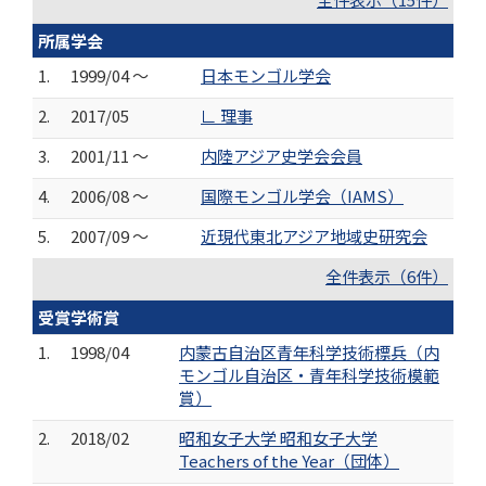
所属学会
1.
1999/04 ～
日本モンゴル学会
2.
2017/05
∟ 理事
3.
2001/11 ～
内陸アジア史学会会員
4.
2006/08 ～
国際モンゴル学会（IAMS）
5.
2007/09 ～
近現代東北アジア地域史研究会
全件表示（6件）
受賞学術賞
1.
1998/04
内蒙古自治区青年科学技術標兵（内
モンゴル自治区・青年科学技術模範
賞）
2.
2018/02
昭和女子大学 昭和女子大学
Teachers of the Year（団体）