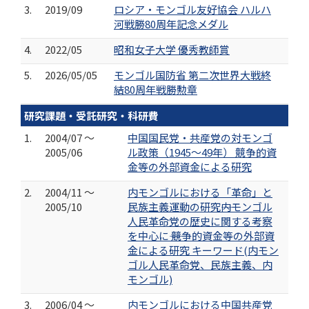
3.
2019/09
ロシア・モンゴル友好協会 ハルハ
河戦勝80周年記念メダル
4.
2022/05
昭和女子大学 優秀教師賞
5.
2026/05/05
モンゴル国防省 第二次世界大戦終
結80周年戦勝勲章
研究課題・受託研究・科研費
1.
2004/07 ～
中国国民党・共産党の対モンゴ
2005/06
ル政策（1945～49年） 競争的資
金等の外部資金による研究
2.
2004/11 ～
内モンゴルにおける「革命」と
2005/10
民族主義運動の研究――内モンゴル
人民革命党の歴史に関する考察
を中心に―― 競争的資金等の外部資
金による研究 キーワード(内モン
ゴル人民革命党、民族主義、内
モンゴル)
3.
2006/04 ～
内モンゴルにおける中国共産党