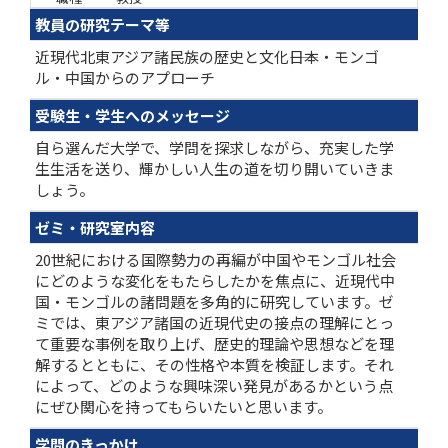
教員の研究テーマ等
近現代北東アジア諸民族の歴史と文化――日本・モンゴ
ル・中国からのアプローチ
受験生・学生へのメッセージ
自ら選んだ大学で、学問を探求しながら、充実した学
生生活を送り、輝かしい人生の道を切り開いていきま
しょう。
ゼミ・研究室内容
20世紀における国際勢力の再編が中国やモンゴル社会
にどのような変化をもたらしたかを焦点に、近現代中
国・モンゴルの諸問題を多角的に研究しています。ゼ
ミでは、東アジア諸国の近現代史の接点の理解にとっ
て重要な事例を取り上げ、歴史的理論や思想などを理
解するとともに、その性格や本質を検証します。それ
によって、どのような興味深い発見があるかという点
にぜひ関心を持ってもらいたいと思います。
学問のきっかけ