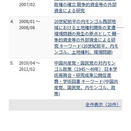
2007/02
政権の確立 競争的資金等の外部
資金による研究
4.
2008/01 ～
20世紀前半の内モンゴル西部地
2008/08
域における土地権利関係の変遷――
環境問題の発生の原点として―― 競
争的資金等の外部資金による研
究 キーワード(20世紀前半、内モ
ンゴル、土地権利、環境問題)
5.
2010/04 ～
中国共産党・国民党の対内モン
2011/02
ゴル政策（1945～49年） 日本学
術振興会・研究成果公開促進
費・学術図書 キーワード(中国共
産党、国民党、内モンゴル、政
策)
全件表示（20件）