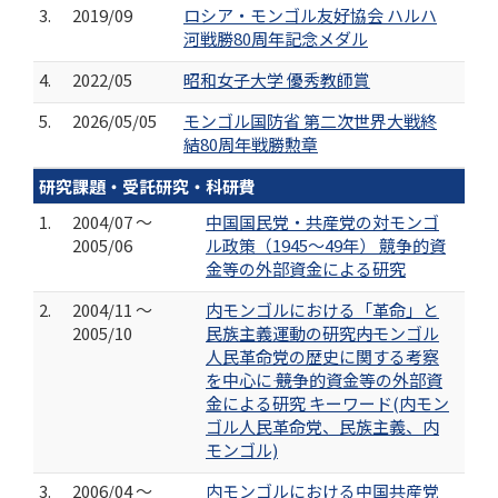
3.
2019/09
ロシア・モンゴル友好協会 ハルハ
河戦勝80周年記念メダル
4.
2022/05
昭和女子大学 優秀教師賞
5.
2026/05/05
モンゴル国防省 第二次世界大戦終
結80周年戦勝勲章
研究課題・受託研究・科研費
1.
2004/07 ～
中国国民党・共産党の対モンゴ
2005/06
ル政策（1945～49年） 競争的資
金等の外部資金による研究
2.
2004/11 ～
内モンゴルにおける「革命」と
2005/10
民族主義運動の研究――内モンゴル
人民革命党の歴史に関する考察
を中心に―― 競争的資金等の外部資
金による研究 キーワード(内モン
ゴル人民革命党、民族主義、内
モンゴル)
3.
2006/04 ～
内モンゴルにおける中国共産党