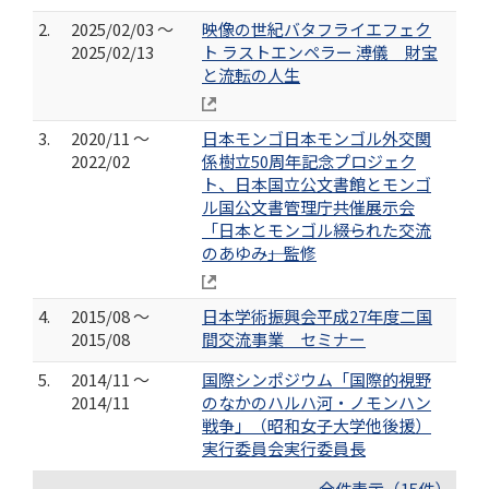
2.
2025/02/03 ～
映像の世紀バタフライエフェク
2025/02/13
ト ラストエンペラー 溥儀 財宝
と流転の人生
3.
2020/11 ～
日本モンゴ日本モンゴル外交関
2022/02
係樹立50周年記念プロジェク
ト、日本国立公文書館とモンゴ
ル国公文書管理庁共催展示会
「日本とモンゴル――綴られた交流
のあゆみ――」監修
4.
2015/08 ～
日本学術振興会平成27年度二国
2015/08
間交流事業 セミナー
5.
2014/11 ～
国際シンポジウム「国際的視野
2014/11
のなかのハルハ河・ノモンハン
戦争」（昭和女子大学他後援）
実行委員会実行委員長
全件表示（15件）