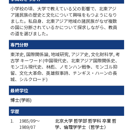
小学校の頃、大学で教えている父の影響で、北東アジ
ア諸民族の歴史と文化について興味をもつようになり
ました。私自身、北東アジア地域の諸民族がなぜ複数
の国に分断されているかについて探求しながら、教員
の道を選びました。
専門分野
東洋史, 国際関係論, 地域研究, アジア史, 文化財科学, 考
古学 キーワード(中国現代史、北東アジア国際関係史、
モンゴル現代史、林彪、ノモンハン戦争、モンゴル抑
留、文化大革命、英雄叙事詩、チンギス・ハーンの長
城、シルクロード)
最終学位
博士(学術)
学歴
1.
1985/09～
北京大学 哲学部 哲学科 卒業 哲
1989/07
学、倫理学学士（哲学士）