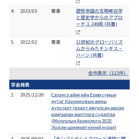
4.
2023/03
著書
遊牧帝国の文明――考古学
と歴史学からのアプロ
ーチ,1-249頁 (共著)
5.
2022/02
著書
21世紀のグローバリズ
ムからみたチンギス・
ハーン (共著)
全件表示（113件）
学会発表
1.
2025/12/20
Сэлэнгэ аймгийн Ерөө сумын
нутаг Карниковын амны
дурсгалт газарт явуулсан авран
хамгаалах малтлага судалгаа
(Монголын Археологи 2025
Эрдэм шинжилгээний хурал)
2.
2025/09/01
「モンゴルのシルクロード遺跡に関