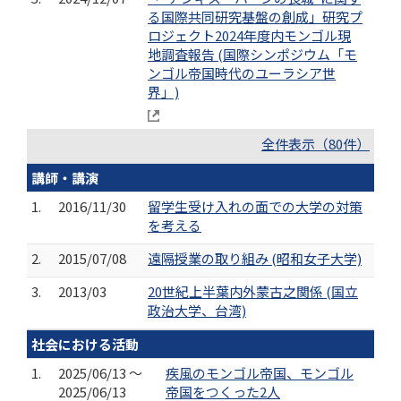
る国際共同研究基盤の創成」研究プ
ロジェクト2024年度内モンゴル現
地調査報告 (国際シンポジウム「モ
ンゴル帝国時代のユーラシア世
界」)
全件表示（80件）
講師・講演
1.
2016/11/30
留学生受け入れの面での大学の対策
を考える
2.
2015/07/08
遠隔授業の取り組み (昭和女子大学)
3.
2013/03
20世紀上半葉内外蒙古之関係 (国立
政治大学、台湾)
社会における活動
1.
2025/06/13 ～
疾風のモンゴル帝国、モンゴル
2025/06/13
帝国をつくった2人