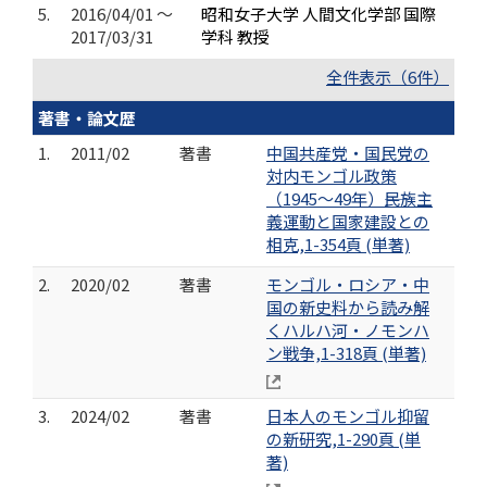
5.
2016/04/01 ～
昭和女子大学 人間文化学部 国際
2017/03/31
学科 教授
全件表示（6件）
著書・論文歴
1.
2011/02
著書
中国共産党・国民党の
対内モンゴル政策
（1945～49年）――民族主
義運動と国家建設との
相克,1-354頁 (単著)
2.
2020/02
著書
モンゴル・ロシア・中
国の新史料から読み解
くハルハ河・ノモンハ
ン戦争,1-318頁 (単著)
3.
2024/02
著書
日本人のモンゴル抑留
の新研究,1-290頁 (単
著)