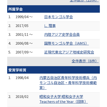
所属学会
1.
1999/04 ～
日本モンゴル学会
2.
2017/05
∟ 理事
3.
2001/11 ～
内陸アジア史学会会員
4.
2006/08 ～
国際モンゴル学会（IAMS）
5.
2007/09 ～
近現代東北アジア地域史研究会
全件表示（6件）
受賞学術賞
1.
1998/04
内蒙古自治区青年科学技術標兵（内
モンゴル自治区・青年科学技術模範
賞）
2.
2018/02
昭和女子大学 昭和女子大学
Teachers of the Year（団体）