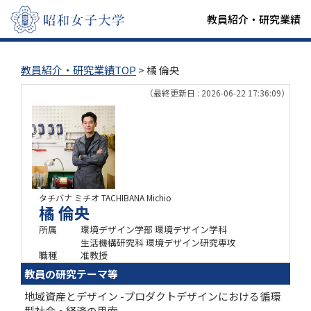
教員紹介・研究業績
教員紹介・研究業績TOP
> 橘 倫央
（最終更新日 : 2026-06-22 17:36:09）
タチバナ ミチオ
TACHIBANA Michio
橘 倫央
所属
環境デザイン学部 環境デザイン学科
生活機構研究科 環境デザイン研究専攻
職種
准教授
教員の研究テーマ等
地域資産とデザイン -プロダクトデザインにおける循環
型社会・経済の思索-