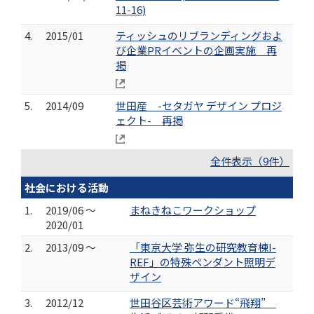
11-16)
4.
2015/01
ティッシュのリブランディングおよ
び企業PRイベントの企画実施 再
掲
5.
2014/09
世田産 -セタガヤ デザイン プロジ
ェクト- 再掲
全件表示（9件）
社会における活動
1.
2019/06 ～
まねきねこワークショップ
2020/01
2.
2013/09 ～
「東京大学 弥生の研究教育棟I-
REF」の特殊ペンダント照明デ
ザイン
3.
2012/12
世田谷区芸術アワード“飛翔”