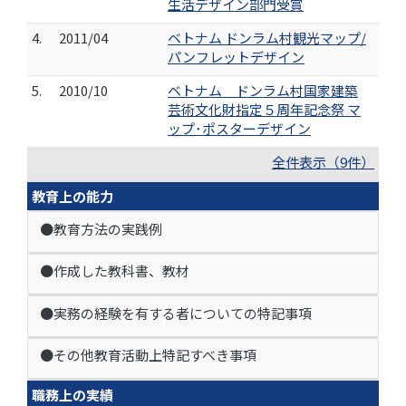
生活デザイン部門受賞
4.
2011/04
ベトナム ドンラム村観光マップ/
パンフレットデザイン
5.
2010/10
ベトナム ドンラム村国家建築
芸術文化財指定５周年記念祭 マ
ップ･ポスターデザイン
全件表示（9件）
教育上の能力
●教育方法の実践例
●作成した教科書、教材
●実務の経験を有する者についての特記事項
●その他教育活動上特記すべき事項
職務上の実績