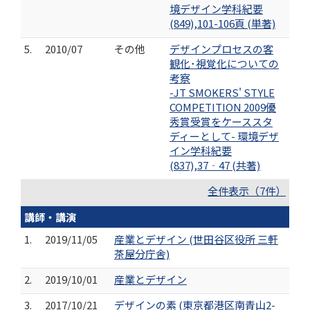
境デザイン学科紀要
(849),101-106頁 (単著)
5.
2010/07
その他
デザインプロセスの客
観化･視覚化についての
考察
-JT SMOKERS' STYLE
COMPETITION 2009優
秀賞受賞をケーススタ
ディーとして- 環境デザ
イン学科紀要
(837),37‐47 (共著)
全件表示（7件）
講師・講演
1.
2019/11/05
産業とデザイン (世田谷区役所 三軒
茶屋分庁舎)
2.
2019/10/01
産業とデザイン
3.
2017/10/21
デザインの素 (東京都港区南青山2-