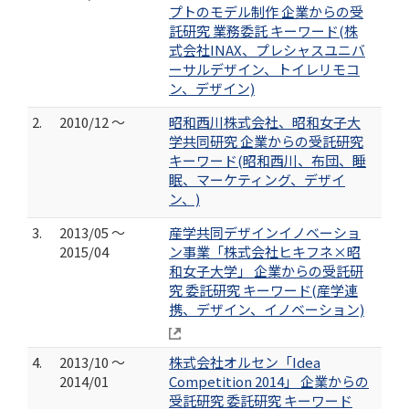
プトのモデル制作 企業からの受
託研究 業務委託 キーワード(株
式会社INAX、プレシャスユニバ
ーサルデザイン、トイレリモコ
ン、デザイン)
2.
2010/12 ～
昭和西川株式会社、昭和女子大
学共同研究 企業からの受託研究
キーワード(昭和西川、布団、睡
眠、マーケティング、デザイ
ン、)
3.
2013/05 ～
産学共同デザインイノベーショ
2015/04
ン事業「株式会社ヒキフネ×昭
和女子大学」 企業からの受託研
究 委託研究 キーワード(産学連
携、デザイン、イノベーション)
4.
2013/10 ～
株式会社オルセン「Idea
2014/01
Competition 2014」 企業からの
受託研究 委託研究 キーワード