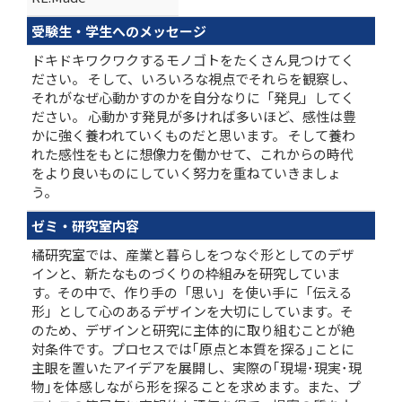
受験生・学生へのメッセージ
ドキドキワクワクするモノゴトをたくさん見つけてく
ださい。 そして、いろいろな視点でそれらを観察し、
それがなぜ心動かすのかを自分なりに「発見」してく
ださい。 心動かす発見が多ければ多いほど、感性は豊
かに強く養われていくものだと思います。 そして養わ
れた感性をもとに想像力を働かせて、これからの時代
をより良いものにしていく努力を重ねていきましょ
う。
ゼミ・研究室内容
橘研究室では、産業と暮らしをつなぐ形としてのデザ
インと、新たなものづくりの枠組みを研究していま
す。その中で、作り手の「思い」を使い手に「伝える
形」として心のあるデザインを大切にしています。そ
のため、デザインと研究に主体的に取り組むことが絶
対条件です。プロセスでは｢原点と本質を探る｣ことに
主眼を置いたアイデアを展開し、実際の｢現場･現実･現
物｣を体感しながら形を探ることを求めます。また、プ