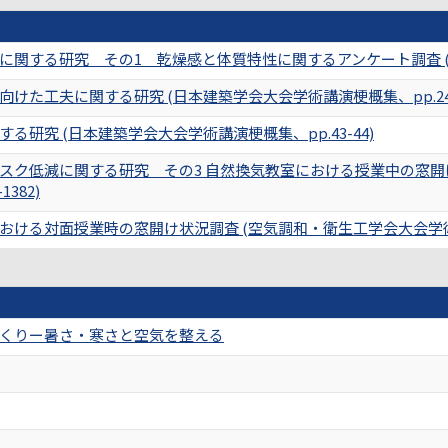
関する研究 その1 乾燥感と体質特性に関するアンケート調査 (日本
た工夫に関する研究 (日本建築学会大会学術講演梗概集、pp.2437-
研究 (日本建築学会大会学術講演梗概集、pp.43-44)
スク低減に関する研究 その3 自然換気教室における授業中の窓開け
382)
ける対面授業時の窓開け状況調査 (空気調和・衛生工学会大会学術講演
くりー暑さ・寒さと空気を整える