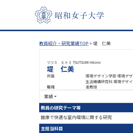
教員紹介・研究業績TOP
> 堤 仁美
ツツミ ヒトミ
TSUTSUMI Hitomi
堤 仁美
所属
環境デザイン学部 環境デ
生活機構研究科 環境デザ
職種
准教授
業績
教員の研究テーマ等
健康で快適な室内環境に関する研究
主担当科目