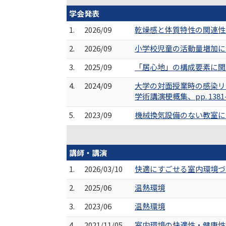
学会発表
1.
2026/09
乾燥感と体質特性の関連性に
2.
2026/09
小学校児童の活動量増加に向け
3.
2025/09
「居心地」の構成要素に関する
4.
2024/09
大学の対面授業時の感染リ
学術講演梗概集、pp. 1381-1
5.
2023/09
機械換気設備のない教室にお
講師・講演
1.
2026/03/10
快適にすごせる室内環境づ
2.
2025/06
温熱環境
3.
2023/06
温熱環境
4.
2021/11/05
室内環境の快適性・健康性