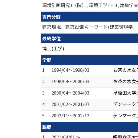
環境計画研究 I（院）, 環境工学 I・II, 建築学
専門分野
建築環境、建築設備 キーワード(建築環境学、
最終学位
博士(工学)
学歴
1.
1994/04～1998/03
お茶の水女子
2.
1998/04～2000/03
お茶の水女子
3.
2000/04～2004/03
早稲田大学大
4.
2001/02～2001/07
デンマーク
5.
2002/11～2002/12
デンマーク
職歴
1.
2021/04/01 ～
昭和女子大