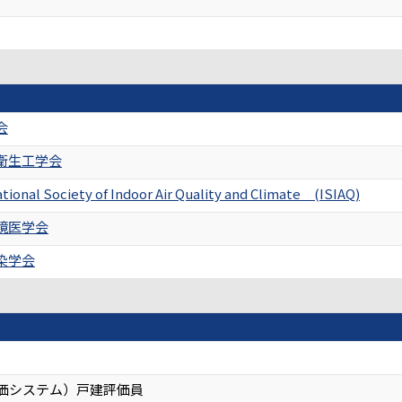
会
衛生工学会
tional Society of Indoor Air Quality and Climate (ISIAQ)
境医学会
染学会
評価システム）戸建評価員