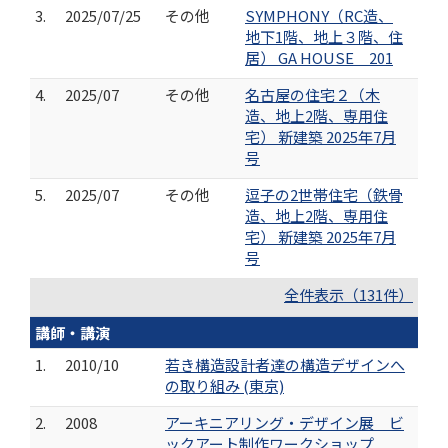
3.
2025/07/25
その他
SYMPHONY（RC造、
地下1階、地上３階、住
居） GA HOUSE 201
4.
2025/07
その他
名古屋の住宅２（木
造、地上2階、専用住
宅） 新建築 2025年7月
号
5.
2025/07
その他
逗子の2世帯住宅（鉄骨
造、地上2階、専用住
宅） 新建築 2025年7月
号
全件表示（131件）
講師・講演
1.
2010/10
若き構造設計者達の構造デザインへ
の取り組み (東京)
2.
2008
アーキニアリング・デザイン展 ビ
ックアート制作ワークショップ