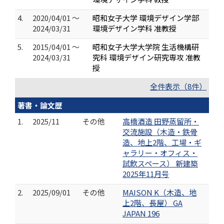
4.
2020/04/01 ～
昭和女子大学 環境デザイン学部
2024/03/31
環境デザイン学科 准教授
5.
2015/04/01 ～
昭和女子大学大学院 生活機構研
2024/03/31
究科 環境デザイン研究専攻 准教
授
全件表示（8件）
著書・論文歴
1.
2025/11
その他
高橋酒造 田野蒸留所・
交流施設（木造・鉄骨
造、地上2階、工場・ギ
ャラリー・オフィス・
試飲スペース） 新建築
2025年11月号
2.
2025/09/01
その他
MAISON K（木造、地
上2階、長屋） GA
JAPAN 196