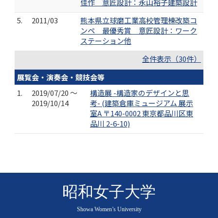
佳作 意匠設計：永山裕子建築設計
5.
2011/03
熊本県立球磨工業高校管理棟改築コ
ンペ 最優秀賞 意匠設計：ワーク
ステーション他
全件表示（30件）
展覧会・演奏会・競技会等
1.
2019/07/20 ～
構造展 -構造家のデザインと思
2019/10/14
考- (建築倉庫ミュージアム 展示
室A 〒140-0002 東京都品川区東
品川 2-6-10)
昭和女子大学
Showa Women’s University