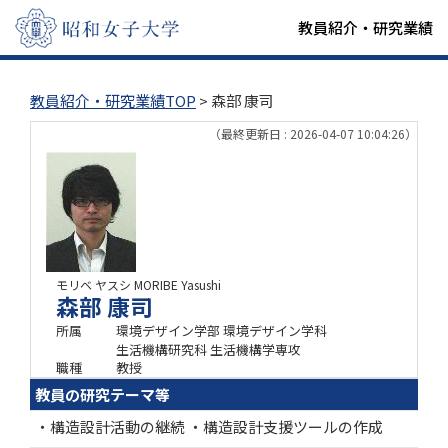
教員紹介・研究業績
教員紹介・研究業績TOP
> 森部 康司
（最終更新日 : 2026-04-07 10:04:26）
モリベ ヤスシ
MORIBE Yasushi
森部 康司
所属
環境デザイン学部 環境デザイン学科
生活機構研究科 生活機構学専攻
職種
教授
教員の研究テーマ等
・構造設計活動の継続 ・構造設計支援ツールの作成