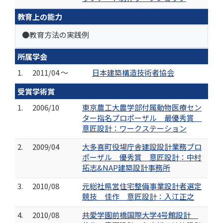
教育上の能力
●教育方法の実践例
所属学会
1.
2011/04 ～
日本建築構造技術者協会
受賞学術賞
1.
2006/10
東京農工大農学部付属動物医療セン
ター指名プロポーザル 最優秀賞
意匠設計：ワークステーション
2.
2009/04
大多喜町役場庁舎建設設計業務プロ
ポーザル 優秀賞 意匠設計：中村
拓志&NAP建築設計事務所
3.
2010/08
元総社県営住宅整備事業設計者選定
競技 佳作 意匠設計：入江正之
4.
2010/08
共愛学園前橋国際大学4号館設計