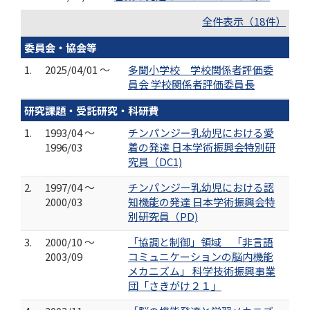
全件表示（18件）
委員会・協会等
1.
2025/04/01 ～
多聞小学校 学校関係者評価委
員会 学校関係者評価委員長
研究課題・受託研究・科研費
1.
1993/04 ～
チンパンジー乳幼児における愛
1996/03
着の発達 日本学術振興会特別研
究員（DC1)
2.
1997/04 ～
チンパンジー乳幼児における認
2000/03
知機能の発達 日本学術振興会特
別研究員（PD)
3.
2000/10 ～
「協調と制御」領域 「非言語
2003/09
コミュニケーションの脳内機能
メカニズム」 科学技術振興事業
団「さきがけ２１」