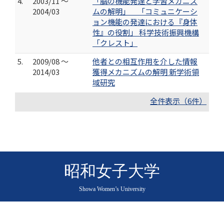
4.
2003/11 ～
「脳の機能発達と学習メカニズ
2004/03
ムの解明」 「コミュニケーシ
ョン機能の発達における『身体
性』の役割」 科学技術振興機構
「クレスト」
5.
2009/08 ～
他者との相互作用を介した情報
2014/03
獲得メカニズムの解明 新学術領
域研究
全件表示（6件）
昭和女子大学
Showa Women’s University