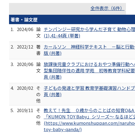
全件表示（6件）
著書・論文歴
1.
2024/06
論
チンパンジー研究から学んだ子育て 動物心理学
文
(1),41-44頁 (単著)
2.
2022/12
著
カールソン 神経科学テキスト －脳と行動
書
版 (共著)
3.
2020/06
論
放課後児童クラブにおけるおやつ準備行動へ
文
型集団随伴性の適用 学苑 初等教育学科紀要 956
頁 (共著)
4.
2020/02
そ
子どもの発達と学習 教育学基礎演習ハンドブック
の
頁 (共著)
他
5.
2019/11
そ
教えて！先生 ０歳からのことばの知育Q&A
の
「KUMON TOY Baby」シリーズ～ なるほ
他
(https://www.kumonshuppan.com/naruh
toy-baby-qanda/)