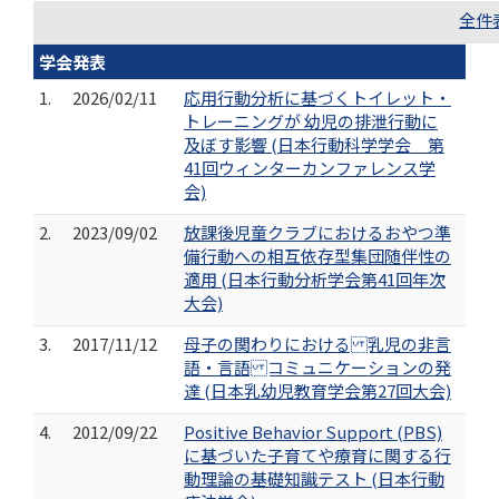
全件
学会発表
1.
2026/02/11
応用行動分析に基づくトイレット・
トレーニングが 幼児の排泄行動に
及ぼす影響 (日本行動科学学会 第
41回ウィンターカンファレンス学
会)
2.
2023/09/02
放課後児童クラブにおけるおやつ準
備行動への相互依存型集団随伴性の
適用 (日本行動分析学会第41回年次
大会)
3.
2017/11/12
母子の関わりにおける 乳児の非言
語・言語 コミュニケーションの発
達 (日本乳幼児教育学会第27回大会)
4.
2012/09/22
Positive Behavior Support (PBS)
に基づいた子育てや療育に関する行
動理論の基礎知識テスト (日本行動