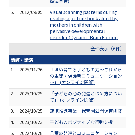
療法学会)
5.
2012/09/05
Visual scanning patterns during
reading a picture book aloud by
mothers in children with
pervasive developmental
disorder (Dynamic Brain Forum)
全件表示（6件）
講師・講演
1.
2025/11/26
「ほめ育てる子どもの力～これから
の生徒・保護者コミュニケーション
～」 (オンライン開催)
2.
2025/10/25
「子どもの心の発達とほめ方につい
て」 (オンライン開催)
3.
2024/10/25
連携推進事業 保育園公開保育研修
4.
2023/10/23
子どものポジティブな行動支援
5.
2022/10/28
言葉の発達とコミュニケーション