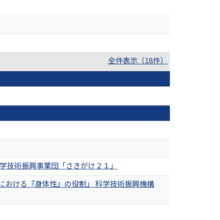
全件表示（18件）
科学技術振興事業団「さきがけ２１」
における『身体性』の役割」 科学技術振興機構