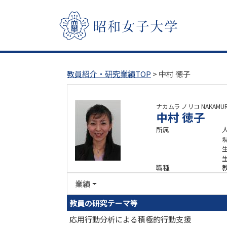
教員紹介・研究業績TOP
> 中村 徳子
ナカムラ ノリコ
NAKAMUR
中村 徳子
所属
職種
業績
教員の研究テーマ等
応用行動分析による積極的行動支援