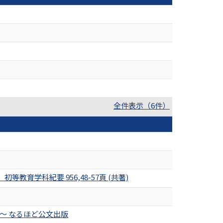
全件表示（6件）
学科紀要 956,48-57頁 (共著)
ズ～ なるほど公文出版