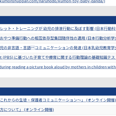
.kumonshuppan.com/naruhodo/kumon-toy-baby-qanda/)
レット・トレーニングが 幼児の排泄行動に及ぼす影響 (日本行動科
おやつ準備行動への相互依存型集団随伴性の適用 (日本行動分析学会
児の非言語・言語 コミュニケーションの発達 (日本乳幼児教育学会
r Support (PBS) に基づいた子育てや療育に関する行動理論の基礎知識
 during reading a picture book aloud by mothers in children wi
これからの生徒・保護者コミュニケーション～」 (オンライン開催)
について」 (オンライン開催)