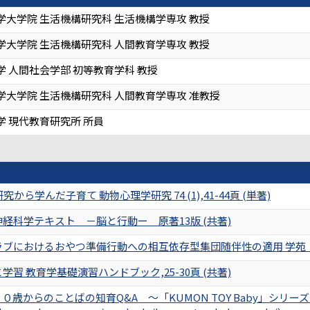
学大学院 生活機構研究科 生活機構学専攻 教授
学大学院 生活機構研究科 人間教育学専攻 教授
 人間社会学部 初等教育学科 教授
学大学院 生活機構研究科 人間教育学専攻 准教授
学 現代教育研究所 所員
から学んだ子育て 動物心理学研究 74 (1),41-44頁 (単著)
経科学テキスト －脳と行動ー 原著13版 (共著)
ブにおけるおやつ準備行動への相互依存型集団随伴性の適用 学苑 初等教育
習 教育学基礎演習ハンドブック,25-30頁 (共著)
０歳からのことばの知育Q&A ～「KUMON TOY Baby」シリー