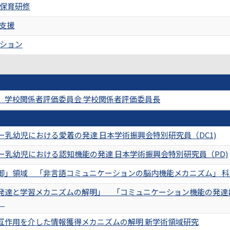
保育研修
支援
ション
 学校関係者評価委員会 学校関係者評価委員長
ー乳幼児における愛着の発達 日本学術振興会特別研究員（DC1)
ー乳幼児における認知機能の発達 日本学術振興会特別研究員（PD)
御」領域 「非言語コミュニケーションの脳内機能メカニズム」 
発達と学習メカニズムの解明」 「コミュニケーション機能の発達
」
互作用を介した情報獲得メカニズムの解明 新学術領域研究