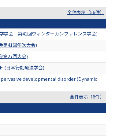
全件表示（56件）
学学会 第41回ウィンターカンファレンス学会)
第41回年次大会)
第27回大会)
テスト (日本行動療法学会)
th pervasive developmental disorder (Dynamic
全件表示（6件）