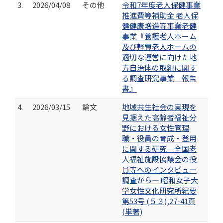
3.
2026/04/08
その他
令和7年度老人保健事業
推進費等補助金 老人保
健健康増進等事業老健
事業『養護老人ホーム
及び軽費老人ホームの
適切な運営に向けた地
方自治体の取組に関す
る調査研究事業 報告
書』
4.
2026/03/15
論文
地域共生社会の実現を
見据えた高齢者福祉分
野における女性管理
職・役員の育成・登用
に関する研究—全国老
人福祉施設協議会の役
員等へのインタビュー
調査から― 昭和女子大
学女性文化研究所紀要
第53号 (５３),27-41頁
(単著)