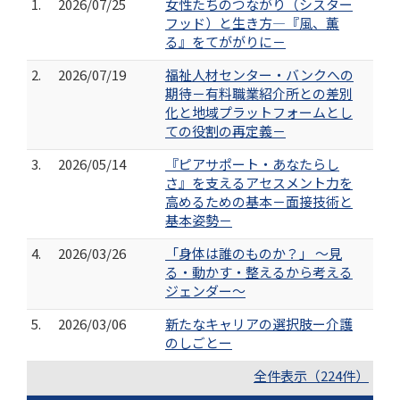
1.
2026/07/25
女性たちのつながり（シスター
フッド）と生き方―『風、薫
る』をてががりに－
2.
2026/07/19
福祉人材センター・バンクへの
期待－有料職業紹介所との差別
化と地域プラットフォームとし
ての役割の再定義－
3.
2026/05/14
『ピアサポート・あなたらし
さ』を支えるアセスメント力を
高めるための基本－面接技術と
基本姿勢－
4.
2026/03/26
「身体は誰のものか？」 ～見
る・動かす・整えるから考える
ジェンダー～
5.
2026/03/06
新たなキャリアの選択肢ー介護
のしごとー
全件表示（224件）