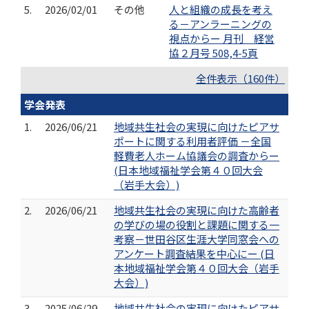
5.
2026/02/01
その他
人と組織の成長を考え
る－アンラーニングの
視点からー 月刊 経営
協２月号 508,4-5頁
全件表示（160件）
学会発表
1.
2026/06/21
地域共生社会の実現に向けたピアサ
ポートに関する利用者評価 －全国
軽費老人ホーム協議会の調査からー
(日本地域福祉学会第４０回大会
（岩手大会）)
2.
2026/06/21
地域共生社会の実現に向けた高齢者
の学びの場の役割と課題に関する一
考察－世田谷区生涯大学同窓会への
アンケート調査結果を中心にー (日
本地域福祉学会第４０回大会（岩手
大会）)
3.
2025/06/29
地域共生社会の実現に向けたピアサ