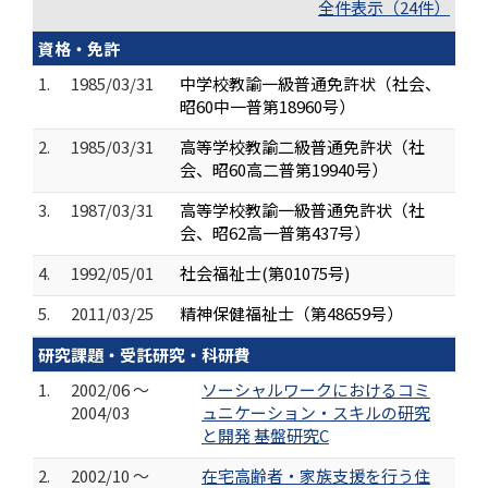
全件表示（24件）
資格・免許
1.
1985/03/31
中学校教諭一級普通免許状（社会、
昭60中一普第18960号）
2.
1985/03/31
高等学校教諭二級普通免許状（社
会、昭60高二普第19940号）
3.
1987/03/31
高等学校教諭一級普通免許状（社
会、昭62高一普第437号）
4.
1992/05/01
社会福祉士(第01075号)
5.
2011/03/25
精神保健福祉士（第48659号）
研究課題・受託研究・科研費
1.
2002/06 ～
ソーシャルワークにおけるコミ
2004/03
ュニケーション・スキルの研究
と開発 基盤研究C
2.
2002/10 ～
在宅高齢者・家族支援を行う住