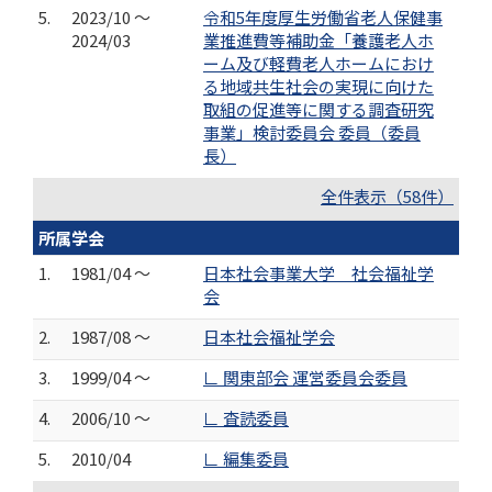
5.
2023/10 ～
令和5年度厚生労働省老人保健事
2024/03
業推進費等補助金「養護老人ホ
ーム及び軽費老人ホームにおけ
る地域共生社会の実現に向けた
取組の促進等に関する調査研究
事業」検討委員会 委員（委員
長）
全件表示（58件）
所属学会
1.
1981/04 ～
日本社会事業大学 社会福祉学
会
2.
1987/08 ～
日本社会福祉学会
3.
1999/04 ～
∟ 関東部会 運営委員会委員
4.
2006/10 ～
∟ 査読委員
5.
2010/04
∟ 編集委員