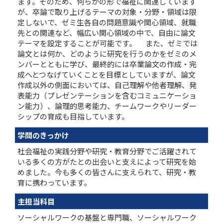
ます。そのため、何らかの形で福祉に関連しています
が、卒論で取り上げるテーマの対象・分野・領域は限
定しないで、ゼミ生各自の問題意識や関心領域、就職
先との関連など、幅広い関心領域の中で、自由に論文
テーマを設定することが可能です。 また、ゼミでは
論文とは何か、どのように研究を行うのかをゼミのメ
ンバーとともに学び、最終的には卒業論文の作成・完
成へとつなげていくことを目標としていますが、論文
作成以外の側面においては、自己理解や他者理解、発
表能力（プレゼンテーションを含むコミュニケーショ
ン能力）、論理的思考能力、チームワークやリーダー
シップの育成も目指しています。
学問のきっかけ
社会福祉の実践分野や研究・教育分野でご活躍されて
いる多くの方がたとの出会いと支えによって研究を始
めました。今も多くの皆さんに支えられて、研究・教
育に携わっています。
主担当科目
ソーシャルワークの基盤と専門職、ソーシャルワーク