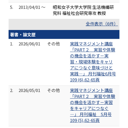
5.
2013/04/01 ～
昭和女子大学大学院 生活機構研
究科 福祉社会研究専攻 教授
全件表示（6件）
著書・論文歴
1.
2026/06/01
その他
実践マネジメント講座
「PART２ 実習や体験
の機会を活かす－実
習・現場体験をキャリ
アにつなぐ意味づけと
実践―」 月刊福祉6月号
109 (6),62-65頁
2.
2026/05/01
その他
実践マネジメント講座
「PART２ 実習や体験
の機会を活かす－実習
をキャリアにつなぐ
―」 月刊福祉 5月号
109 (5),62-65頁