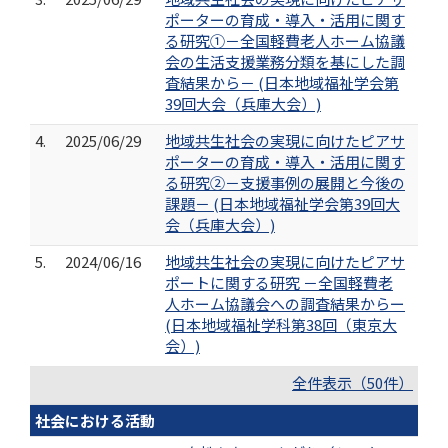
ポーターの育成・導入・活用に関す
る研究①－全国軽費老人ホーム協議
会の生活支援業務分類を基にした調
査結果から－ (日本地域福祉学会第
39回大会（兵庫大会）)
4.
2025/06/29
地域共生社会の実現に向けたピアサ
ポーターの育成・導入・活用に関す
る研究②－支援事例の展開と今後の
課題－ (日本地域福祉学会第39回大
会（兵庫大会）)
5.
2024/06/16
地域共生社会の実現に向けたピアサ
ポートに関する研究 －全国軽費老
人ホーム協議会への調査結果からー
(日本地域福祉学科第38回（東京大
会）)
全件表示（50件）
社会における活動