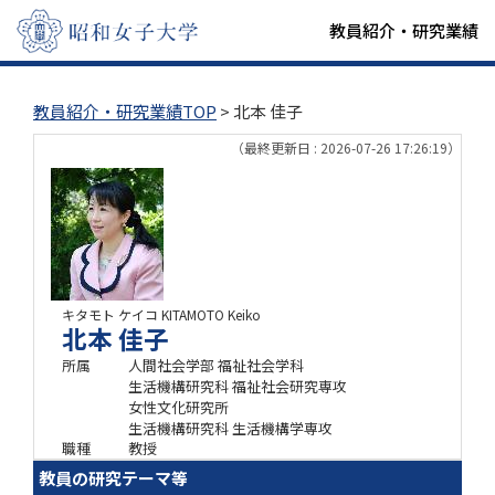
教員紹介・研究業績
教員紹介・研究業績TOP
> 北本 佳子
（最終更新日 : 2026-07-26 17:26:19）
キタモト ケイコ
KITAMOTO Keiko
北本 佳子
所属
人間社会学部 福祉社会学科
生活機構研究科 福祉社会研究専攻
女性文化研究所
生活機構研究科 生活機構学専攻
職種
教授
教員の研究テーマ等