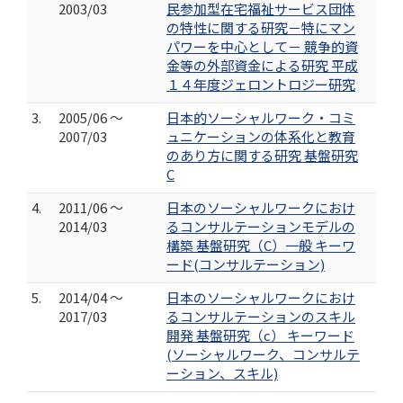
2003/03
民参加型在宅福祉サービス団体
の特性に関する研究－特にマン
パワーを中心として－ 競争的資
金等の外部資金による研究 平成
１４年度ジェロントロジー研究
3.
2005/06 ～
日本的ソーシャルワーク・コミ
2007/03
ュニケーションの体系化と教育
のあり方に関する研究 基盤研究
C
4.
2011/06 ～
日本のソーシャルワークにおけ
2014/03
るコンサルテーションモデルの
構築 基盤研究（C）一般 キーワ
ード(コンサルテーション)
5.
2014/04 ～
日本のソーシャルワークにおけ
2017/03
るコンサルテーションのスキル
開発 基盤研究（c） キーワード
(ソーシャルワーク、コンサルテ
ーション、スキル)