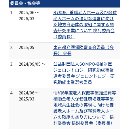
委員会・協会等
1.
2025/06 ～
R7年度_養護老人ホーム及び軽費
2026/03
老人ホームの適切な運営に向け
た地方自治体の取組に関する調
査研究事業について 検討委員会
（委員長）
2.
2025/05
東京都介護保険審査会委員（会
長） 会長
3.
2024/09/05 ～
公益財団法人SOMPO福祉財団
ジェロントロジー研究助成事業
選考委員会 ジェロントロジー研
究助成事業選考委員
4.
2024/06 ～
令和6年度老人保健事業推進費等
2025/03
補助金老人保健健康増進等事業
地域共生社会の実現に向けた養
護老人ホーム及び軽費老人ホー
ムの取組のあり方について 検
討委員会 検討委員会（委員長）