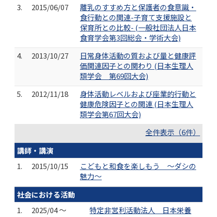
3.
2015/06/07
離乳のすすめ方と保護者の食意識・
食行動との関連-子育て支援施設と
保育所との比較- (一般社団法人日本
食育学会第3回総会・学術大会)
4.
2013/10/27
日常身体活動の質および量と健康評
価関連因子との関わり (日本生理人
類学会 第69回大会)
5.
2012/11/18
身体活動レベルおよび座業的行動と
健康危険因子との関連 (日本生理人
類学会第67回大会)
全件表示（6件）
講師・講演
1.
2015/10/15
こどもと和食を楽しもう ～ダシの
魅力～
社会における活動
1.
2025/04 ～
特定非営利活動法人 日本栄養