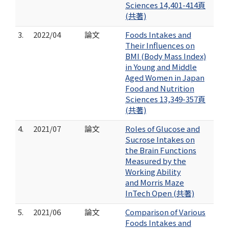
Sciences 14,401-414頁
(共著)
3.
2022/04
論文
Foods Intakes and
Their Influences on
BMI (Body Mass Index)
in Young and Middle
Aged Women in Japan
Food and Nutrition
Sciences 13,349-357頁
(共著)
4.
2021/07
論文
Roles of Glucose and
Sucrose Intakes on
the Brain Functions
Measured by the
Working Ability
and Morris Maze
InTech Open (共著)
5.
2021/06
論文
Comparison of Various
Foods Intakes and