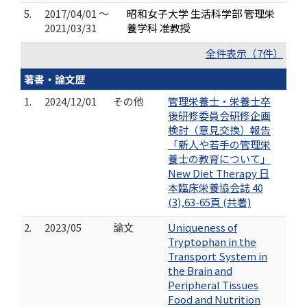
5.
2017/04/01 ～
昭和女子大学 生活科学部 管理栄
2021/03/31
養学科 准教授
全件表示（7件）
著書・論文歴
1.
2024/12/01
その他
管理栄養士・栄養士卒
後研修委員会研修企画
検討（意見交換）報告
「新人や若手の管理栄
養士の教育について」
New Diet Therapy 日
本臨床栄養協会誌 40
(3),63-65頁 (共著)
2.
2023/05
論文
Uniqueness of
Tryptophan in the
Transport System in
the Brain and
Peripheral Tissues
Food and Nutrition