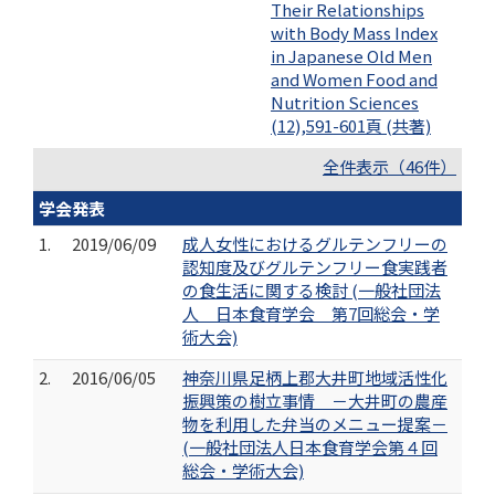
Their Relationships
with Body Mass Index
in Japanese Old Men
and Women Food and
Nutrition Sciences
(12),591-601頁 (共著)
全件表示（46件）
学会発表
1.
2019/06/09
成人女性におけるグルテンフリーの
認知度及びグルテンフリー食実践者
の食生活に関する検討 (一般社団法
人 日本食育学会 第7回総会・学
術大会)
2.
2016/06/05
神奈川県足柄上郡大井町地域活性化
振興策の樹立事情 －大井町の農産
物を利用した弁当のメニュー提案－
(一般社団法人日本食育学会第４回
総会・学術大会)