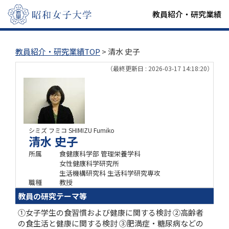
教員紹介・研究業績
教員紹介・研究業績TOP
> 清水 史子
（最終更新日 : 2026-03-17 14:18:20）
シミズ フミコ
SHIMIZU Fumiko
清水 史子
所属
食健康科学部 管理栄養学科
女性健康科学研究所
生活機構研究科 生活科学研究専攻
職種
教授
教員の研究テーマ等
①女子学生の食習慣および健康に関する検討 ②高齢者
の食生活と健康に関する検討 ③肥満症・糖尿病などの