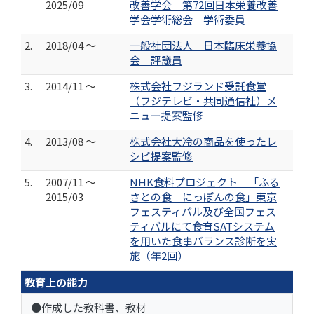
2025/09
改善学会 第72回日本栄養改善
学会学術総会 学術委員
2.
2018/04 ～
一般社団法人 日本臨床栄養協
会 評議員
3.
2014/11 ～
株式会社フジランド受託食堂
（フジテレビ・共同通信社）メ
ニュー提案監修
4.
2013/08 ～
株式会社大冷の商品を使ったレ
シピ提案監修
5.
2007/11 ～
NHK食料プロジェクト 「ふる
2015/03
さとの食 にっぽんの食」東京
フェスティバル及び全国フェス
ティバルにて食育SATシステム
を用いた食事バランス診断を実
施（年2回）
教育上の能力
●作成した教科書、教材