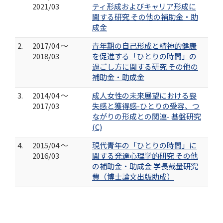
2021/03
ティ形成およびキャリア形成に
関する研究 その他の補助金・助
成金
2.
2017/04 ～
青年期の自己形成と精神的健康
2018/03
を促進する「ひとりの時間」の
過ごし方に関する研究 その他の
補助金・助成金
3.
2014/04 ～
成人女性の未来展望における喪
2017/03
失感と獲得感-ひとりの受容、つ
ながりの形成との関連- 基盤研究
(C)
4.
2015/04 ～
現代青年の「ひとりの時間」に
2016/03
関する発達心理学的研究 その他
の補助金・助成金 学長裁量研究
費（博士論文出版助成）