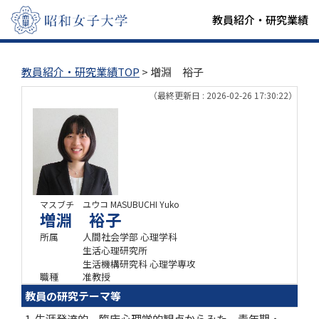
教員紹介・研究業績
教員紹介・研究業績TOP
> 増淵 裕子
（最終更新日 : 2026-02-26 17:30:22）
マスブチ ユウコ
MASUBUCHI Yuko
増淵 裕子
所属
人間社会学部 心理学科
生活心理研究所
生活機構研究科 心理学専攻
職種
准教授
教員の研究テーマ等
1. 生涯発達的、臨床心理学的観点からみた、青年期・