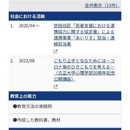
全件表示（13件）
社会における活動
1.
2020/04 ～
世田谷区「若者支援における連
携協力に関する協定書」による
連携事業「あいりす」担当・連
絡担当者
2.
2022/08
こもり上手となるためには－コ
ロナ後のひきこもりを考える－
（立正大学心理学部20周年記念
公開講座）
教育上の能力
●教育方法の実践例
●作成した教科書、教材