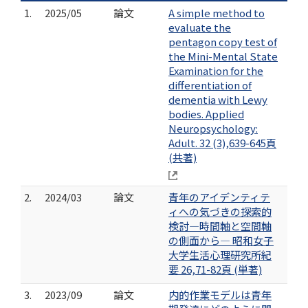
1.
2025/05
論文
A simple method to
evaluate the
pentagon copy test of
the Mini-Mental State
Examination for the
differentiation of
dementia with Lewy
bodies. Applied
Neuropsychology:
Adult. 32 (3),639-645頁
(共著)
2.
2024/03
論文
青年のアイデンティテ
ィへの気づきの探索的
検討―時間軸と空間軸
の側面から― 昭和女子
大学生活心理研究所紀
要 26,71-82頁 (単著)
3.
2023/09
論文
内的作業モデルは青年