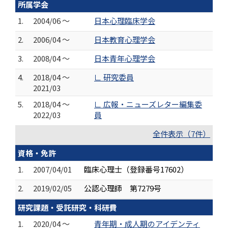
所属学会
1.
2004/06 ～
日本心理臨床学会
2.
2006/04 ～
日本教育心理学会
3.
2008/04 ～
日本青年心理学会
4.
2018/04 ～
∟ 研究委員
2021/03
5.
2018/04 ～
∟ 広報・ニューズレター編集委
2022/03
員
全件表示（7件）
資格・免許
1.
2007/04/01
臨床心理士（登録番号17602）
2.
2019/02/05
公認心理師 第7279号
研究課題・受託研究・科研費
1.
2020/04 ～
青年期・成人期のアイデンティ