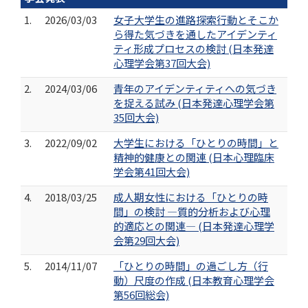
1.
2026/03/03
女子大学生の進路探索行動とそこか
ら得た気づきを通したアイデンティ
ティ形成プロセスの検討 (日本発達
心理学会第37回大会)
2.
2024/03/06
青年のアイデンティティへの気づき
を捉える試み (日本発達心理学会第
35回大会)
3.
2022/09/02
大学生における「ひとりの時間」と
精神的健康との関連 (日本心理臨床
学会第41回大会)
4.
2018/03/25
成人期女性における「ひとりの時
間」の検討 ―質的分析および心理
的適応との関連― (日本発達心理学
会第29回大会)
5.
2014/11/07
「ひとりの時間」の過ごし方（行
動）尺度の作成 (日本教育心理学会
第56回総会)