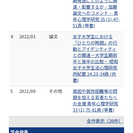
期発達にどのように関
連・影響するか―加藤
論文へのコメント― 青
年心理学研究 35 (1),47-
51頁 (単著)
4.
2022/03
論文
女子大学生における
「ひとりの時間」の行
動とアイデンティティ
との関連－大学生期前
半と後半の比較－ 昭和
女子大学生活心理研究
所紀要 24,23-34頁 (共
著)
5.
2021/09
その他
貧困や就労困難等の問
題を抱える若者たちへ
の支援 青年心理学研究
33 (1),75-81頁 (単著)
全件表示（26件）
学会発表