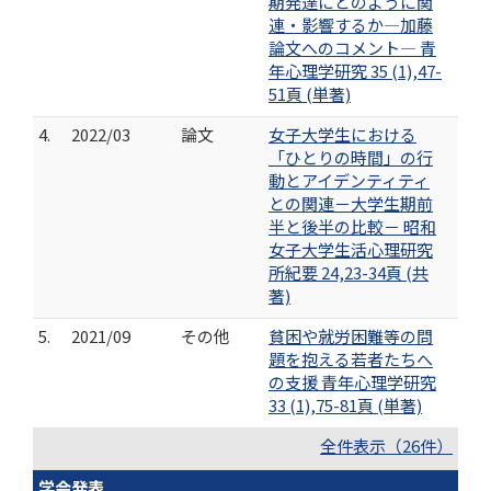
期発達にどのように関
連・影響するか―加藤
論文へのコメント― 青
年心理学研究 35 (1),47-
51頁 (単著)
4.
2022/03
論文
女子大学生における
「ひとりの時間」の行
動とアイデンティティ
との関連－大学生期前
半と後半の比較－ 昭和
女子大学生活心理研究
所紀要 24,23-34頁 (共
著)
5.
2021/09
その他
貧困や就労困難等の問
題を抱える若者たちへ
の支援 青年心理学研究
33 (1),75-81頁 (単著)
全件表示（26件）
学会発表