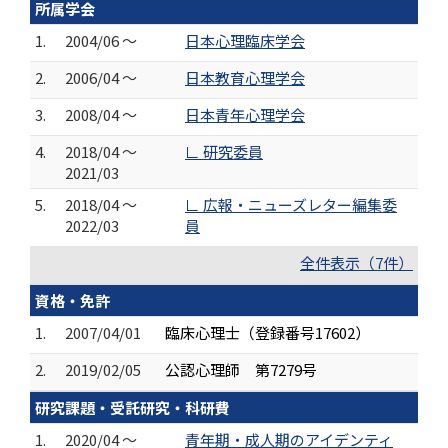
所属学会
1.
2004/06 ～
日本心理臨床学会
2.
2006/04 ～
日本教育心理学会
3.
2008/04 ～
日本青年心理学会
4.
2018/04 ～
∟ 研究委員
2021/03
5.
2018/04 ～
∟ 広報・ニューズレター編集委
2022/03
員
全件表示（7件）
資格・免許
1.
2007/04/01
臨床心理士（登録番号17602）
2.
2019/02/05
公認心理師 第7279号
研究課題・受託研究・科研費
1.
2020/04 ～
青年期・成人期のアイデンティ