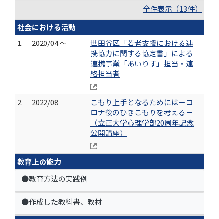
全件表示（13件）
社会における活動
1.
2020/04 ～
世田谷区「若者支援における連
携協力に関する協定書」による
連携事業「あいりす」担当・連
絡担当者
2.
2022/08
こもり上手となるためには－コ
ロナ後のひきこもりを考える－
（立正大学心理学部20周年記念
公開講座）
教育上の能力
●教育方法の実践例
●作成した教科書、教材