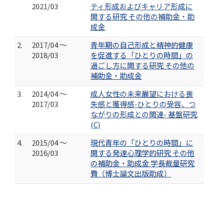
2021/03
ティ形成およびキャリア形成に
関する研究 その他の補助金・助
成金
2.
2017/04 ～
青年期の自己形成と精神的健康
2018/03
を促進する「ひとりの時間」の
過ごし方に関する研究 その他の
補助金・助成金
3.
2014/04 ～
成人女性の未来展望における喪
2017/03
失感と獲得感-ひとりの受容、つ
ながりの形成との関連- 基盤研究
(C)
4.
2015/04 ～
現代青年の「ひとりの時間」に
2016/03
関する発達心理学的研究 その他
の補助金・助成金 学長裁量研究
費（博士論文出版助成）