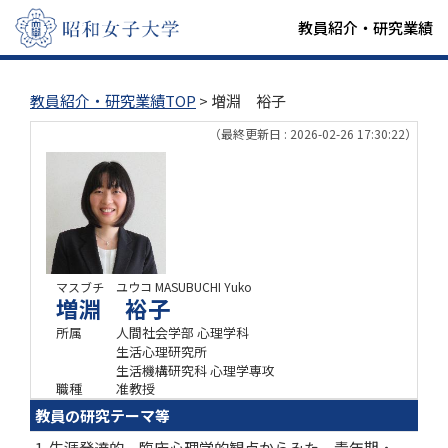
教員紹介・研究業績
教員紹介・研究業績TOP
> 増淵 裕子
（最終更新日 : 2026-02-26 17:30:22）
マスブチ ユウコ
MASUBUCHI Yuko
増淵 裕子
所属
人間社会学部 心理学科
生活心理研究所
生活機構研究科 心理学専攻
職種
准教授
教員の研究テーマ等
1. 生涯発達的、臨床心理学的観点からみた、青年期・