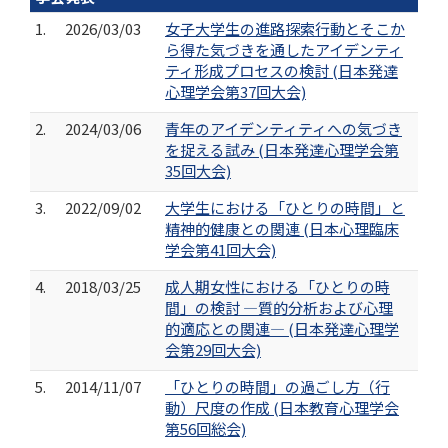
1.
2026/03/03
女子大学生の進路探索行動とそこか
ら得た気づきを通したアイデンティ
ティ形成プロセスの検討 (日本発達
心理学会第37回大会)
2.
2024/03/06
青年のアイデンティティへの気づき
を捉える試み (日本発達心理学会第
35回大会)
3.
2022/09/02
大学生における「ひとりの時間」と
精神的健康との関連 (日本心理臨床
学会第41回大会)
4.
2018/03/25
成人期女性における「ひとりの時
間」の検討 ―質的分析および心理
的適応との関連― (日本発達心理学
会第29回大会)
5.
2014/11/07
「ひとりの時間」の過ごし方（行
動）尺度の作成 (日本教育心理学会
第56回総会)