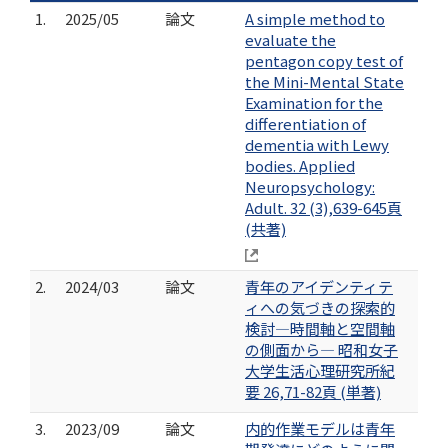
1.
2025/05
論文
A simple method to
evaluate the
pentagon copy test of
the Mini-Mental State
Examination for the
differentiation of
dementia with Lewy
bodies. Applied
Neuropsychology:
Adult. 32 (3),639-645頁
(共著)
2.
2024/03
論文
青年のアイデンティテ
ィへの気づきの探索的
検討―時間軸と空間軸
の側面から― 昭和女子
大学生活心理研究所紀
要 26,71-82頁 (単著)
3.
2023/09
論文
内的作業モデルは青年