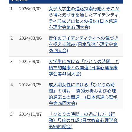
1.
2026/03/03
女子大学生の進路探索行動とそこか
ら得た気づきを通したアイデンティ
ティ形成プロセスの検討 (日本発達
心理学会第37回大会)
2.
2024/03/06
青年のアイデンティティへの気づき
を捉える試み (日本発達心理学会第
35回大会)
3.
2022/09/02
大学生における「ひとりの時間」と
精神的健康との関連 (日本心理臨床
学会第41回大会)
4.
2018/03/25
成人期女性における「ひとりの時
間」の検討 ―質的分析および心理
的適応との関連― (日本発達心理学
会第29回大会)
5.
2014/11/07
「ひとりの時間」の過ごし方（行
動）尺度の作成 (日本教育心理学会
第56回総会)