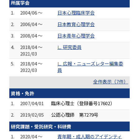
所属学会
1.
2004/06 ～
日本心理臨床学会
2.
2006/04 ～
日本教育心理学会
3.
2008/04 ～
日本青年心理学会
4.
2018/04 ～
∟ 研究委員
2021/03
5.
2018/04 ～
∟ 広報・ニューズレター編集委
2022/03
員
全件表示（7件）
資格・免許
1.
2007/04/01
臨床心理士（登録番号17602）
2.
2019/02/05
公認心理師 第7279号
研究課題・受託研究・科研費
1.
2020/04 ～
青年期・成人期のアイデンティ