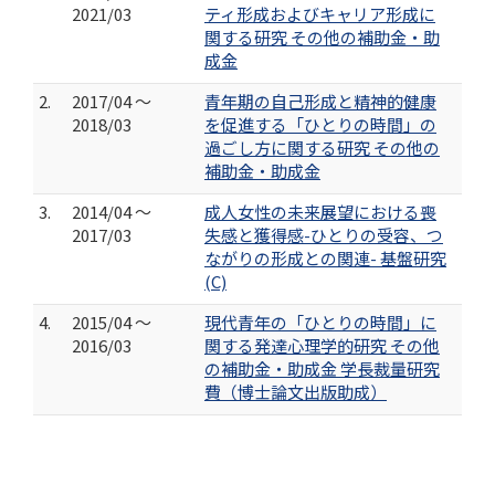
2021/03
ティ形成およびキャリア形成に
関する研究 その他の補助金・助
成金
2.
2017/04 ～
青年期の自己形成と精神的健康
2018/03
を促進する「ひとりの時間」の
過ごし方に関する研究 その他の
補助金・助成金
3.
2014/04 ～
成人女性の未来展望における喪
2017/03
失感と獲得感-ひとりの受容、つ
ながりの形成との関連- 基盤研究
(C)
4.
2015/04 ～
現代青年の「ひとりの時間」に
2016/03
関する発達心理学的研究 その他
の補助金・助成金 学長裁量研究
費（博士論文出版助成）