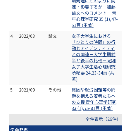
期発達にどのように関
連・影響するか―加藤
論文へのコメント― 青
年心理学研究 35 (1),47-
51頁 (単著)
4.
2022/03
論文
女子大学生における
「ひとりの時間」の行
動とアイデンティティ
との関連－大学生期前
半と後半の比較－ 昭和
女子大学生活心理研究
所紀要 24,23-34頁 (共
著)
5.
2021/09
その他
貧困や就労困難等の問
題を抱える若者たちへ
の支援 青年心理学研究
33 (1),75-81頁 (単著)
全件表示（26件）
学会発表