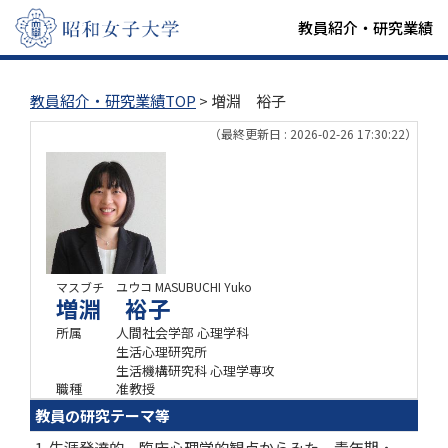
教員紹介・研究業績
教員紹介・研究業績TOP
> 増淵 裕子
（最終更新日 : 2026-02-26 17:30:22）
マスブチ ユウコ
MASUBUCHI Yuko
増淵 裕子
所属
人間社会学部 心理学科
生活心理研究所
生活機構研究科 心理学専攻
職種
准教授
教員の研究テーマ等
1. 生涯発達的、臨床心理学的観点からみた、青年期・