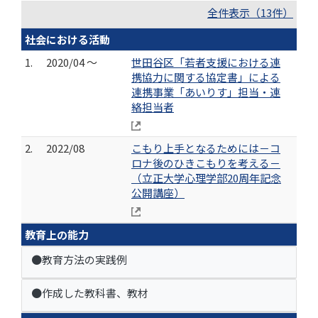
全件表示（13件）
社会における活動
1.
2020/04 ～
世田谷区「若者支援における連
携協力に関する協定書」による
連携事業「あいりす」担当・連
絡担当者
2.
2022/08
こもり上手となるためには－コ
ロナ後のひきこもりを考える－
（立正大学心理学部20周年記念
公開講座）
教育上の能力
●教育方法の実践例
●作成した教科書、教材