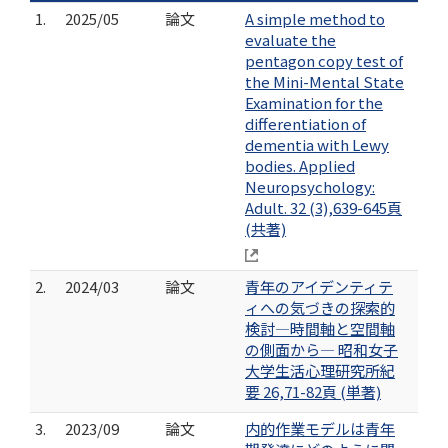
1.
2025/05
論文
A simple method to
evaluate the
pentagon copy test of
the Mini-Mental State
Examination for the
differentiation of
dementia with Lewy
bodies. Applied
Neuropsychology:
Adult. 32 (3),639-645頁
(共著)
2.
2024/03
論文
青年のアイデンティテ
ィへの気づきの探索的
検討―時間軸と空間軸
の側面から― 昭和女子
大学生活心理研究所紀
要 26,71-82頁 (単著)
3.
2023/09
論文
内的作業モデルは青年