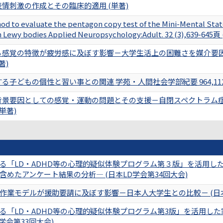
情刺激の作成とその臨床的適用 (単著)
d to evaluate the pentagon copy test of the Mini-Mental State 
 Lewy bodies Applied Neuropsychology:Adult. 32 (3),639-645
る感覚の特徴が疲労感に及ぼす影響－大学生活上の困難さを媒介要因
共著)
子どもの個性と習い事との関連 学苑・人間社会学部紀要 964,112-1
背景要因としての感覚・運動の問題とその支援－自閉スペクトラム症
(単著)
る「LD・ADHD等の心理的疑似体験プログラム第３版」を活用し
めたアンケート結果の分析― (日本LD学会第34回大会)
作業モデルが援助要請に及ぼす影響－日本人大学生との比較－ (日本
る「LD・ADHD等の心理的疑似体験プログラム第3版」を活用し
学会第33回大会)