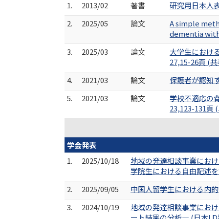
1.
2013/02
著書
研究用日本人表
2.
2025/05
論文
A simple metho
dementia with
3.
2025/03
論文
大学生におけ
27,15-26頁 (
4.
2021/03
論文
保護者が認知する
5.
2021/03
論文
学校不適応の
23,123-131頁 
学会発表
1.
2025/10/18
地域の発達相談事業におけ
学院生における自由記述を含
2.
2025/09/05
中国人留学生における内的
3.
2024/10/19
地域の発達相談事業におけ
ート結果の分析― (日本LD