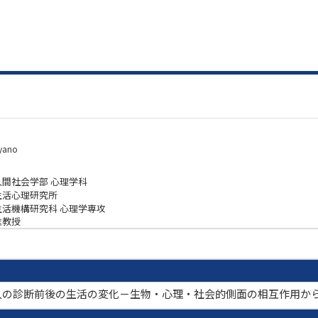
yano
人間社会学部 心理学科
生活心理研究所
生活機構研究科 心理学専攻
准教授
人の診断前後の生活の変化－生物・心理・社会的側面の相互作用か