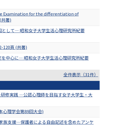
Examination for the differentiation of
頁 (共著)
として― 昭和女子大学生活心理研究所紀要
20頁 (共著)
を中心に― 昭和女子大学生活心理研究所紀要
全件表示（31件）
た研修実践 ―公認心理師を目指す女子大学生・大
心理学会第89回大会)
た家族支援―保護者による自由記述を含めたアンケ