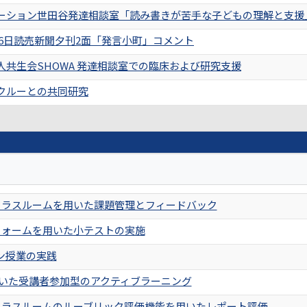
ーション世田谷発達相談室「読み書きが苦手な子どもの理解と支援
月26日読売新聞夕刊2面「発言小町」コメント
人共生会SHOWA 発達相談室での臨床および研究支援
クルーとの共同研究
e クラスルームを用いた課題管理とフィードバック
e フォームを用いた小テストの実施
ン授業の実践
を用いた受講者参加型のアクティブラーニング
e クラスルームのルーブリック評価機能を用いたレポート評価