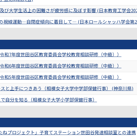
び大学生活上の困難さが疲労感に及ぼす影響 (日本教育工学会202
の視線運動―自閉症傾向に着目して― (日本ロールシャッハ学会第2
令和7年度世田谷区教育委員会学校教育相談研修（中級））
令和6年度世田谷区教育委員会学校教育相談研修（中級））
令和5年度世田谷区教育委員会学校教育相談研修（中級））
レスと上手につきあう（相模女子大学中学部保健行事） (神奈川県)
ムで自分を知る（相模女子大学小学部保健行事）
たねプロジェクト」子育てステーション世田谷発達相談室との連携