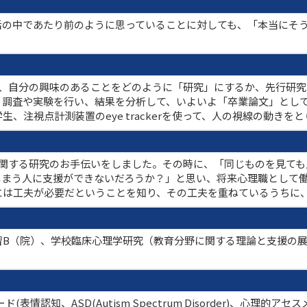
活の中であたり前のように思っていることに対しても、「本当にそ
は、自分の興味のあることをどのように「研究」にするか、先行研
、調査や実験を行い、結果を分析して、いよいよ「卒業論文」とし
、注視点計測装置のeye trackerを使って、人の視線の動き
に関する研究のお手伝いをしました。その時に、「同じものを見ても
しまう人に支援ができないだろうか？」と思い、将来心理職として
には工夫が必要だということを知り、その工夫を重ねているうちに
習B（院）、学校臨床心理学研究（教育分野に関する理論と支援の
表情認知、ASD(Autism Spectrum Disorder)、心理的アセス