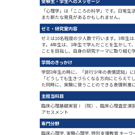
受験生・学生へのメッセージ
「心理学」は「こころの科学」です。日常生
また新たな発見があるかもしれません。
ゼミ・研究室内容
ゼミは10名程度の少人数で行います。3年生
す。4年生は、3年生で学んだことを生かして
ことを目指し、自身の研究テーマに取り組む学生
学問のきっかけ
学部3年生の時に、「非行少年の表情認知」
「どうしても生きづらくなる方向にとらえて
た同時に、実験に使うことのできる表情刺激
主担当科目
臨床心理基礎実習Ⅰ（院）、臨床心理査定演
アセスメント
専門分野
臨床心理学, 実験心理学, 特別支援教育 キーワード(