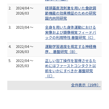
2.
2024/04 ～
経頭蓋直流刺激を用いた食欲調
2026/03
節機能の効果検証のための研究
国内共同研究
3.
2023/04 ～
全身を用いた身体運動における
実像および鏡像視覚フィードバ
ックの利用特性 基盤研究（C）
4.
2022/04 ～
運動学習速度を規定する神経機
2026/03
序． 基盤研究（B）
5.
2022/04 ～
正しい包丁操作を習得させるた
2025/03
めにはファーストコンタクト以
前をいかにすべきか 基盤研究
（C）
全件表示（19件）