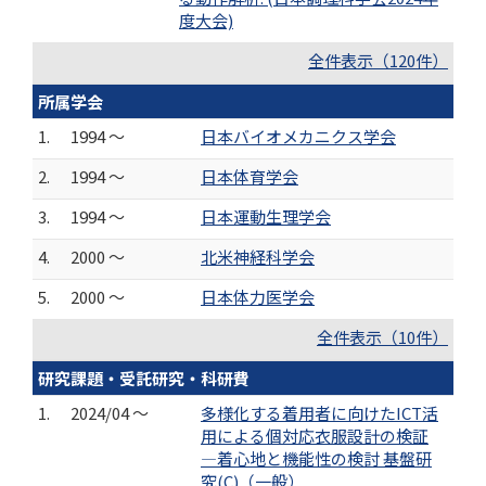
度大会)
全件表示（120件）
所属学会
1.
1994 ～
日本バイオメカニクス学会
2.
1994 ～
日本体育学会
3.
1994 ～
日本運動生理学会
4.
2000 ～
北米神経科学会
5.
2000 ～
日本体力医学会
全件表示（10件）
研究課題・受託研究・科研費
1.
2024/04 ～
多様化する着用者に向けたICT活
用による個対応衣服設計の検証
―着心地と機能性の検討 基盤研
究(C)（一般）