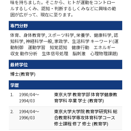
味を持ちました。そこから、ヒトが運動をコントロー
ルするしくみ、認知・判断するしくみなどに興味の範
囲が広がって、現在に至ります。
専門分野
体育、身体教育学, スポーツ科学, 栄養学、健康科学, 認
知科学, 神経科学一般, 家政学、生活科学 キーワード(運
動制御 運動学習 知覚認知 健康行動 エネルギー
収支 動作分析 生体信号処理 脳刺激 心理物理課題)
最終学位
博士(教育学)
学歴
1.
1990/04～
東京大学 教育学部 体育学健康教
1994/03
育学科 卒業 学士 (教育学)
2.
1994/04～
東京大学大学院 教育学研究科 総
1996/03
合教育科学専攻体育科学コース
修士課程 修了 修士 (教育学)