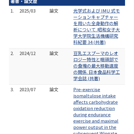
著書・論文歴
1.
2025/03
論文
光学式および IMU 式モ
ーションキャプチャー
を用いた全身動作の解
析について. 昭和女子大
学大学院生活機構研究
科紀要 34 (共著)
2.
2024/12
論文
豆乳エスプーマのレオ
ロジー特性と咽頭部で
の食塊の最大移動速度
の関係. 日本食品科学工
学会誌 (共著)
3.
2023/07
論文
Pre-exercise
isomaltulose intake
affects carbohydrate
oxidation reduction
during endurance
exercise and maximal
power output in the
subsequent Wingate