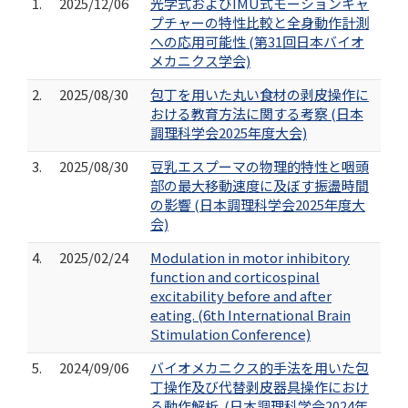
1.
2025/12/06
光学式およびIMU式モーションキャ
プチャーの特性比較と全身動作計測
への応用可能性 (第31回日本バイオ
メカニクス学会)
2.
2025/08/30
包丁を用いた丸い食材の剥皮操作に
おける教育方法に関する考察 (日本
調理科学会2025年度大会)
3.
2025/08/30
豆乳エスプーマの物理的特性と咽頭
部の最大移動速度に及ぼす振盪時間
の影響 (日本調理科学会2025年度大
会)
4.
2025/02/24
Modulation in motor inhibitory
function and corticospinal
excitability before and after
eating. (6th International Brain
Stimulation Conference)
5.
2024/09/06
バイオメカニクス的手法を用いた包
丁操作及び代替剥皮器具操作におけ
る動作解析. (日本調理科学会2024年