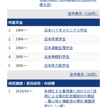
度大会)
全件表示（120件）
所属学会
1.
1994 ～
日本バイオメカニクス学会
2.
1994 ～
日本体育学会
3.
1994 ～
日本運動生理学会
4.
2000 ～
北米神経科学会
5.
2000 ～
日本体力医学会
全件表示（10件）
研究課題・受託研究・科研費
1.
2024/04 ～
多様化する着用者に向けたICT活
用による個対応衣服設計の検証
―着心地と機能性の検討 基盤研
究(C)（一般）