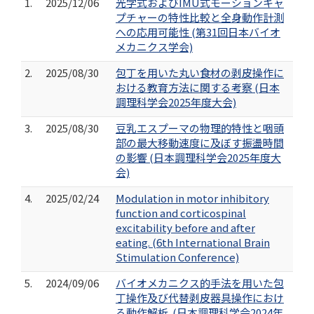
1.
2025/12/06
光学式およびIMU式モーションキャ
プチャーの特性比較と全身動作計測
への応用可能性 (第31回日本バイオ
メカニクス学会)
2.
2025/08/30
包丁を用いた丸い食材の剥皮操作に
おける教育方法に関する考察 (日本
調理科学会2025年度大会)
3.
2025/08/30
豆乳エスプーマの物理的特性と咽頭
部の最大移動速度に及ぼす振盪時間
の影響 (日本調理科学会2025年度大
会)
4.
2025/02/24
Modulation in motor inhibitory
function and corticospinal
excitability before and after
eating. (6th International Brain
Stimulation Conference)
5.
2024/09/06
バイオメカニクス的手法を用いた包
丁操作及び代替剥皮器具操作におけ
る動作解析. (日本調理科学会2024年