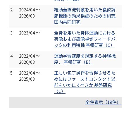
2.
2024/04 ～
経頭蓋直流刺激を用いた食欲調
2026/03
節機能の効果検証のための研究
国内共同研究
3.
2023/04 ～
全身を用いた身体運動における
実像および鏡像視覚フィードバ
ックの利用特性 基盤研究（C）
4.
2022/04 ～
運動学習速度を規定する神経機
2026/03
序． 基盤研究（B）
5.
2022/04 ～
正しい包丁操作を習得させるた
2025/03
めにはファーストコンタクト以
前をいかにすべきか 基盤研究
（C）
全件表示（19件）