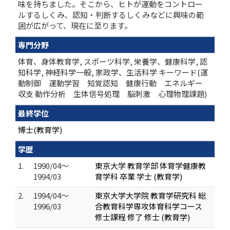
味を持ちました。そこから、ヒトが運動をコントロー
ルするしくみ、認知・判断するしくみなどに興味の範
囲が広がって、現在に至ります。
専門分野
体育、身体教育学, スポーツ科学, 栄養学、健康科学, 認
知科学, 神経科学一般, 家政学、生活科学 キーワード(運
動制御 運動学習 知覚認知 健康行動 エネルギー
収支 動作分析 生体信号処理 脳刺激 心理物理課題)
最終学位
博士(教育学)
学歴
1.
1990/04～
東京大学 教育学部 体育学健康教
1994/03
育学科 卒業 学士 (教育学)
2.
1994/04～
東京大学大学院 教育学研究科 総
1996/03
合教育科学専攻体育科学コース
修士課程 修了 修士 (教育学)