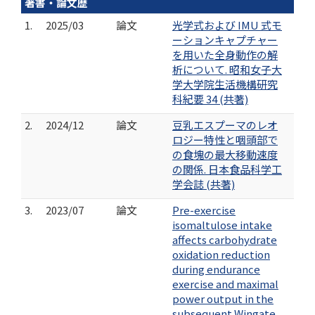
著書・論文歴
1.
2025/03
論文
光学式および IMU 式モ
ーションキャプチャー
を用いた全身動作の解
析について. 昭和女子大
学大学院生活機構研究
科紀要 34 (共著)
2.
2024/12
論文
豆乳エスプーマのレオ
ロジー特性と咽頭部で
の食塊の最大移動速度
の関係. 日本食品科学工
学会誌 (共著)
3.
2023/07
論文
Pre-exercise
isomaltulose intake
affects carbohydrate
oxidation reduction
during endurance
exercise and maximal
power output in the
subsequent Wingate