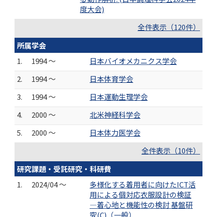
度大会)
全件表示（120件）
所属学会
1.
1994 ～
日本バイオメカニクス学会
2.
1994 ～
日本体育学会
3.
1994 ～
日本運動生理学会
4.
2000 ～
北米神経科学会
5.
2000 ～
日本体力医学会
全件表示（10件）
研究課題・受託研究・科研費
1.
2024/04 ～
多様化する着用者に向けたICT活
用による個対応衣服設計の検証
―着心地と機能性の検討 基盤研
究(C)（一般）