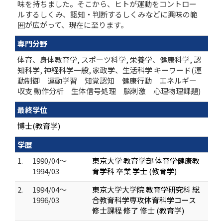
味を持ちました。そこから、ヒトが運動をコントロー
ルするしくみ、認知・判断するしくみなどに興味の範
囲が広がって、現在に至ります。
専門分野
体育、身体教育学, スポーツ科学, 栄養学、健康科学, 認
知科学, 神経科学一般, 家政学、生活科学 キーワード(運
動制御 運動学習 知覚認知 健康行動 エネルギー
収支 動作分析 生体信号処理 脳刺激 心理物理課題)
最終学位
博士(教育学)
学歴
1.
1990/04～
東京大学 教育学部 体育学健康教
1994/03
育学科 卒業 学士 (教育学)
2.
1994/04～
東京大学大学院 教育学研究科 総
1996/03
合教育科学専攻体育科学コース
修士課程 修了 修士 (教育学)