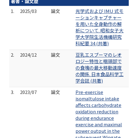
著書・論文歴
1.
2025/03
論文
光学式および IMU 式モ
ーションキャプチャー
を用いた全身動作の解
析について. 昭和女子大
学大学院生活機構研究
科紀要 34 (共著)
2.
2024/12
論文
豆乳エスプーマのレオ
ロジー特性と咽頭部で
の食塊の最大移動速度
の関係. 日本食品科学工
学会誌 (共著)
3.
2023/07
論文
Pre-exercise
isomaltulose intake
affects carbohydrate
oxidation reduction
during endurance
exercise and maximal
power output in the
subsequent Wingate