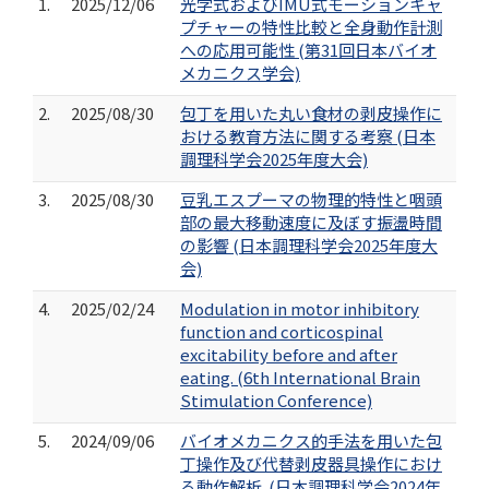
1.
2025/12/06
光学式およびIMU式モーションキャ
プチャーの特性比較と全身動作計測
への応用可能性 (第31回日本バイオ
メカニクス学会)
2.
2025/08/30
包丁を用いた丸い食材の剥皮操作に
おける教育方法に関する考察 (日本
調理科学会2025年度大会)
3.
2025/08/30
豆乳エスプーマの物理的特性と咽頭
部の最大移動速度に及ぼす振盪時間
の影響 (日本調理科学会2025年度大
会)
4.
2025/02/24
Modulation in motor inhibitory
function and corticospinal
excitability before and after
eating. (6th International Brain
Stimulation Conference)
5.
2024/09/06
バイオメカニクス的手法を用いた包
丁操作及び代替剥皮器具操作におけ
る動作解析. (日本調理科学会2024年