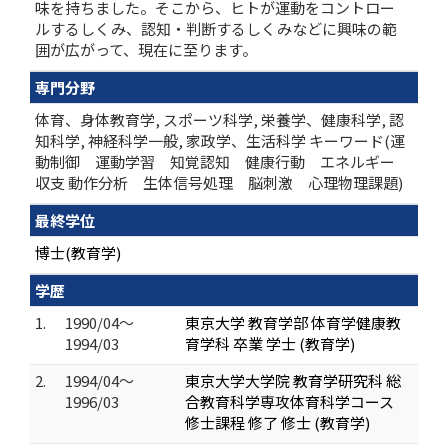
味を持ちました。そこから、ヒトが運動をコントロー
ルするしくみ、認知・判断するしくみなどに興味の範
囲が広がって、現在に至ります。
専門分野
体育、身体教育学, スポーツ科学, 栄養学、健康科学, 認
知科学, 神経科学一般, 家政学、生活科学 キーワード(運
動制御 運動学習 知覚認知 健康行動 エネルギー
収支 動作分析 生体信号処理 脳刺激 心理物理課題)
最終学位
博士(教育学)
学歴
1.
1990/04～
東京大学 教育学部 体育学健康教
1994/03
育学科 卒業 学士 (教育学)
2.
1994/04～
東京大学大学院 教育学研究科 総
1996/03
合教育科学専攻体育科学コース
修士課程 修了 修士 (教育学)