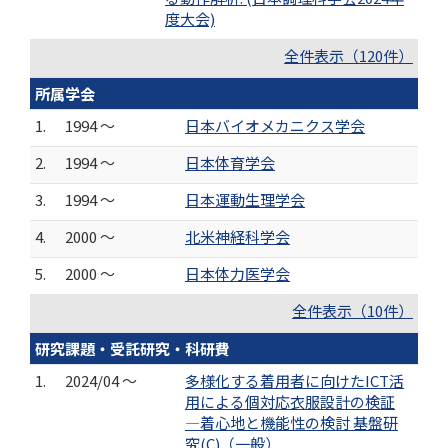
度大会)
全件表示（120件）
所属学会
1.
1994 ～
日本バイオメカニクス学会
2.
1994 ～
日本体育学会
3.
1994 ～
日本運動生理学会
4.
2000 ～
北米神経科学会
5.
2000 ～
日本体力医学会
全件表示（10件）
研究課題・受託研究・科研費
1.
2024/04 ～
多様化する着用者に向けたICT活
用による個対応衣服設計の検証
―着心地と機能性の検討 基盤研
究(C)（一般）