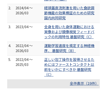
2.
2024/04 ～
経頭蓋直流刺激を用いた食欲調
2026/03
節機能の効果検証のための研究
国内共同研究
3.
2023/04 ～
全身を用いた身体運動における
実像および鏡像視覚フィードバ
ックの利用特性 基盤研究（C）
4.
2022/04 ～
運動学習速度を規定する神経機
2026/03
序． 基盤研究（B）
5.
2022/04 ～
正しい包丁操作を習得させるた
2025/03
めにはファーストコンタクト以
前をいかにすべきか 基盤研究
（C）
全件表示（19件）