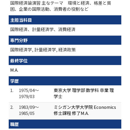
国際経済論演習 主なテーマ 環境と経済、格差と貧
困、企業の国際活動、消費者の役割など
主担当科目
国際経済、計量経済学、消費経済
専門分野
国際経済学, 計量経済学, 経済政策
最終学位
M.A.
学歴
1.
1975/04～
東京大学 理学部 数学科 卒業 理
1979/03
学士
2.
1983/09～
ミシガン大学大学院 Economics
1985/05
修士課程 修了M.A.
職歴