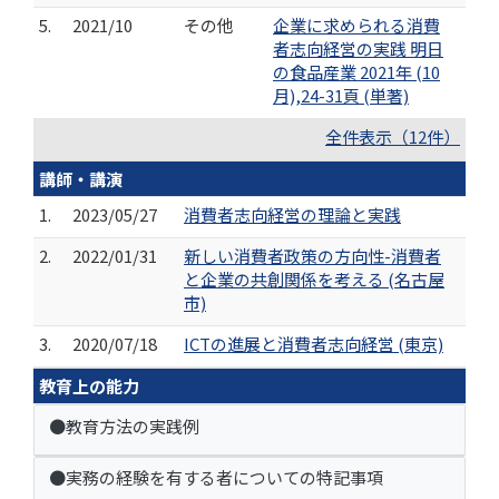
5.
2021/10
その他
企業に求められる消費
者志向経営の実践 明日
の食品産業 2021年 (10
月),24-31頁 (単著)
全件表示（12件）
講師・講演
1.
2023/05/27
消費者志向経営の理論と実践
2.
2022/01/31
新しい消費者政策の方向性-消費者
と企業の共創関係を考える (名古屋
市)
3.
2020/07/18
ICTの進展と消費者志向経営 (東京)
教育上の能力
●教育方法の実践例
●実務の経験を有する者についての特記事項