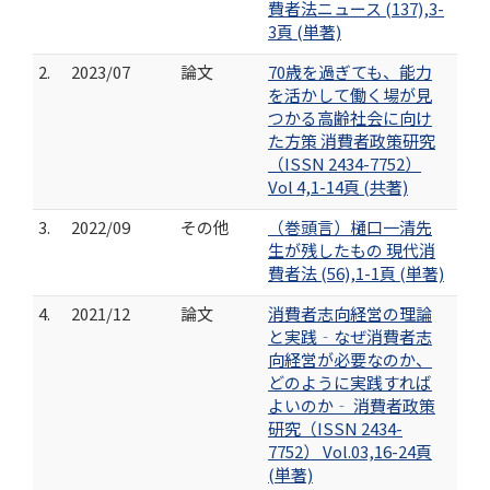
費者法ニュース (137),3-
3頁 (単著)
2.
2023/07
論文
70歳を過ぎても、能力
を活かして働く場が見
つかる高齢社会に向け
た方策 消費者政策研究
（ISSN 2434-7752）
Vol 4,1-14頁 (共著)
3.
2022/09
その他
（巻頭言）樋口一清先
生が残したもの 現代消
費者法 (56),1-1頁 (単著)
4.
2021/12
論文
消費者志向経営の理論
と実践‐なぜ消費者志
向経営が必要なのか、
どのように実践すれば
よいのか‐ 消費者政策
研究（ISSN 2434-
7752） Vol.03,16-24頁
(単著)