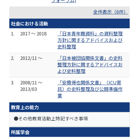
フォーラム)
全件表示（6件）
社会における活動
1.
2017 ～ 2018
「日本青年館資料」の資料整理
方針に関するアドバイスおよび
史料整理
2.
2012/11 ～
「日本被団協関係文書」の史料
整理方針に関するアドバイスお
よび史料整理
3.
2008/11 ～
「安積得也関係文書」（ICU寄
2013/03
託）の史料整理及び公開準備作
業
教育上の能力
●その他教育活動上特記すべき事項
所属学会