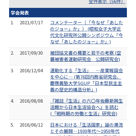
全件表示（56件）
学会発表
1.
2021/07/17
コメンテーター（「今なぜ「あした
のジョー」か」） (昭和女子大学近
代文化研究所公開シンポジウム「今
なぜ「あしたのジョー」か」)
2.
2017/09/30
被団協文書の概要と若干の考察 (空
襲被害者運動研究会 公開研究会)
3.
2016/12/04
運動化する「生活」 ―産業報国会
を中心に― (第76回内務省研究会、
慶應義塾大学SGUP「日本型民主主
義の歴史的構造分析」)
4.
2016/08/08
『雑誌『生活』の六〇年――佐藤新興生
活館から日本生活協会へ』を読む
(「戦時期の労働と生活」研究会)
5.
2016/06/12
日本における「生活国家」論の潮流
とその展開―1930年代～1950年代