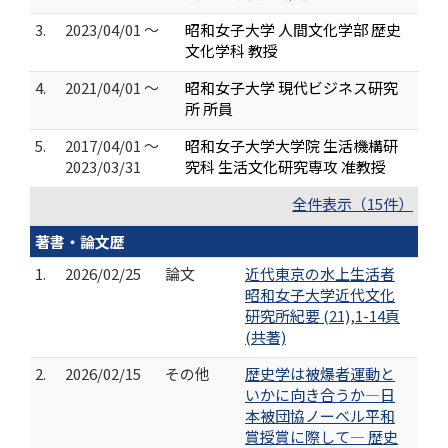
3.
2023/04/01 ～
昭和女子大学 人間文化学部 歴史
文化学科 教授
4.
2021/04/01 ～
昭和女子大学 現代ビジネス研究
所 所員
5.
2017/04/01 ～
昭和女子大学大学院 生活機構研
2023/03/31
究科 生活文化研究専攻 准教授
全件表示（15件）
著書・論文歴
1.
2026/02/25
論文
近代東京の水上生活者
昭和女子大学近代文化
研究所紀要 (21),1-14頁
(共著)
2.
2026/02/15
その他
歴史学は被爆者運動と
いかに向き合うか―日
本被団協ノーベル平和
賞授賞に際して― 歴史