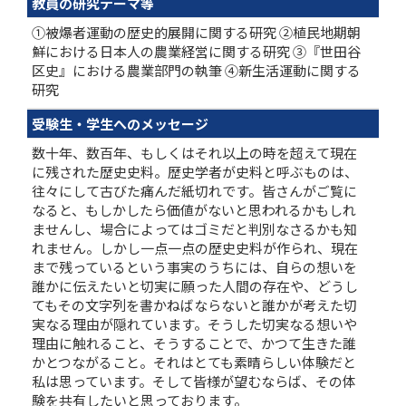
教員の研究テーマ等
①被爆者運動の歴史的展開に関する研究 ②植民地期朝
鮮における日本人の農業経営に関する研究 ③『世田谷
区史』における農業部門の執筆 ④新生活運動に関する
研究
受験生・学生へのメッセージ
数十年、数百年、もしくはそれ以上の時を超えて現在
に残された歴史史料。歴史学者が史料と呼ぶものは、
往々にして古びた痛んだ紙切れです。皆さんがご覧に
なると、もしかしたら価値がないと思われるかもしれ
ませんし、場合によってはゴミだと判別なさるかも知
れません。しかし一点一点の歴史史料が作られ、現在
まで残っているという事実のうちには、自らの想いを
誰かに伝えたいと切実に願った人間の存在や、どうし
てもその文字列を書かねばならないと誰かが考えた切
実なる理由が隠れています。そうした切実なる想いや
理由に触れること、そうすることで、かつて生きた誰
かとつながること。それはとても素晴らしい体験だと
私は思っています。そして皆様が望むならば、その体
験を共有したいと思っております。