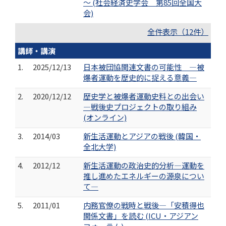
～ (社会経済史学会 第85回全国大
会)
全件表示（12件）
講師・講演
1.
2025/12/13
日本被団協関連文書の可能性 ―被
爆者運動を歴史的に捉える意義―
2.
2020/12/12
歴史学と被爆者運動史料との出会い
―戦後史プロジェクトの取り組み
(オンライン)
3.
2014/03
新生活運動とアジアの戦後 (韓国・
全北大学)
4.
2012/12
新生活運動の政治史的分析―運動を
推し進めたエネルギーの源泉につい
て―
5.
2011/01
内務官僚の戦時と戦後―「安積得也
関係文書」を読む (ICU・アジアン