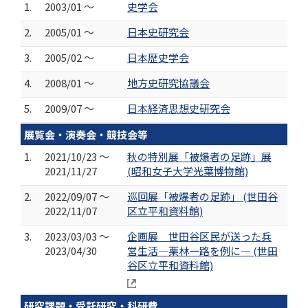
1.
2003/01 ～
史学会
2.
2005/01 ～
日本史研究会
3.
2005/02 ～
日本歴史学会
4.
2008/01 ～
地方史研究協議会
5.
2009/07 ～
日本経済思想史研究会
展覧会・演奏会・競技会等
1.
2021/10/23 ～
秋の特別展「被爆者の足跡」展
2021/11/27
(昭和女子大学光葉博物館)
2.
2022/09/07 ～
巡回展「被爆者の足跡」 (世田谷
2022/11/07
区立平和資料館)
3.
2023/03/03 ～
企画展 世田谷区民が送った兵
2023/04/30
営生活―栗林一路を例に― (世田
谷区立平和資料館)
研究課題・受託研究・科研費