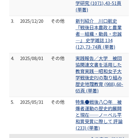
学研究 (1071),43-51頁
(単著)
3.
2025/12/20
その他
新刊紹介 川口航史
『戦後日本農政と農業
者―組織・動員・忠誠
―』 史学雑誌 134
(12),73-74頁 (単著)
4.
2025/08/01
その他
実践報告／大学 被団
協関連文書を活用した
教育実践―昭和女子大
学戦後史PJの取り組み
歴史地理教育 (988),60-
65頁 (単著)
5.
2025/05/31
その他
特集●戦後八〇年 被
爆者運動の歴史的展開
と現在──ノーベル平
和賞受賞に際して 評論
(233) (単著)