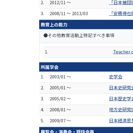
2.
2012/11 ～
「日本被団
3.
2008/11 ～ 2013/03
「安積得也
教育上の能力
●その他教育活動上特記すべき事項
1.
Teach
所属学会
1.
2003/01 ～
史学会
2.
2005/01 ～
日本史研究
3.
2005/02 ～
日本歴史学
4.
2008/01 ～
地方史研究
5.
2009/07 ～
日本経済思
展覧会・演奏会・競技会等