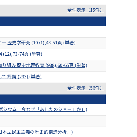
全件表示（15件）
究 (1071),43-51頁 (単著)
,73-74頁 (単著)
史地理教育 (988),60-65頁 (単著)
 (233) (単著)
全件表示（56件）
ポジウム「今なぜ「あしたのジョー」か」)
「日本型民主主義の歴史的構造分析」)