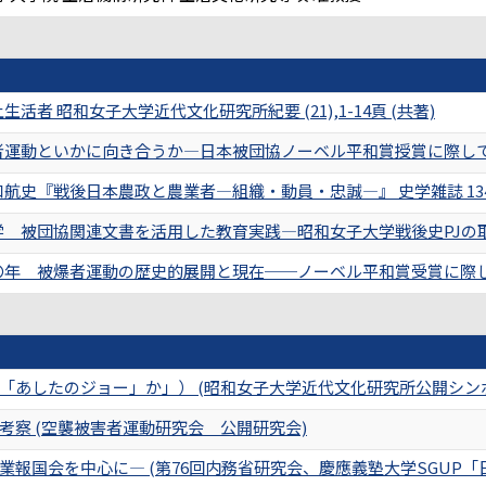
活者 昭和女子大学近代文化研究所紀要 (21),1-14頁 (共著)
運動といかに向き合うか―日本被団協ノーベル平和賞授賞に際して― 歴史学研
史『戦後日本農政と農業者―組織・動員・忠誠―』 史学雑誌 134 (12)
 被団協関連文書を活用した教育実践―昭和女子大学戦後史PJの取り組み 歴
年 被爆者運動の歴史的展開と現在──ノーベル平和賞受賞に際して 評論
「あしたのジョー」か」） (昭和女子大学近代文化研究所公開シン
考察 (空襲被害者運動研究会 公開研究会)
業報国会を中心に― (第76回内務省研究会、慶應義塾大学SGUP