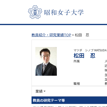
教員紹介・研究業績TOP
> 松田 忍
マツダ シノブ
MATSUDA
松田 忍
所属
職種
業績
教員の研究テーマ等