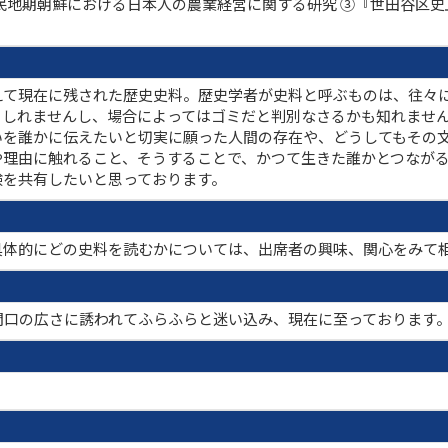
民地期朝鮮における日本人の農業経営に関する研究 ③『世田谷区史
えて現在に残された歴史史料。歴史学者が史料と呼ぶものは、往々
もしれませんし、場合によってはゴミだと判別なさるかも知れませ
いを誰かに伝えたいと切実に願った人間の存在や、どうしてもその
や理由に触れること、そうすることで、かつて生きた誰かとつなが
験を共有したいと思っております。
具体的にどの史料を読むかについては、出席者の興味、関心をみて
間口の広さに誘われてふらふらと迷い込み、現在に至っております