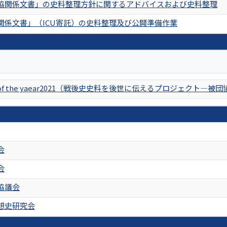
協関係文書」の史料整理方針に関するアドバイスおよび史料整理
関係文書」（ICU寄託）の史料整理及び公開準備作業
er of the yaear2021（戦後史史料を後世に伝えるプロジェクト―
会
会
協議会
想史研究会