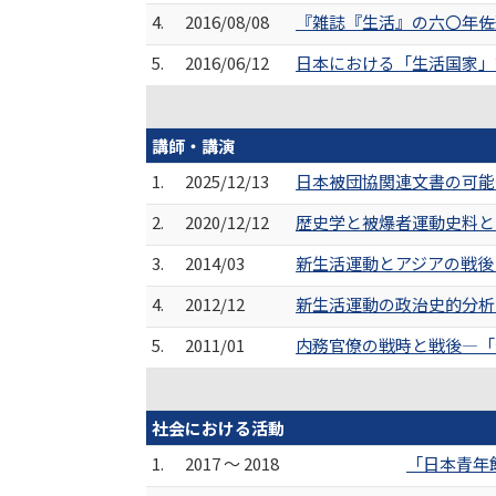
4.
2016/08/08
『雑誌『生活』の六〇年――
5.
2016/06/12
日本における「生活国家」論
講師・講演
1.
2025/12/13
日本被団協関連文書の可能
2.
2020/12/12
歴史学と被爆者運動史料と
3.
2014/03
新生活運動とアジアの戦後 
4.
2012/12
新生活運動の政治史的分析
5.
2011/01
内務官僚の戦時と戦後―「安
社会における活動
1.
2017 ～ 2018
「日本青年