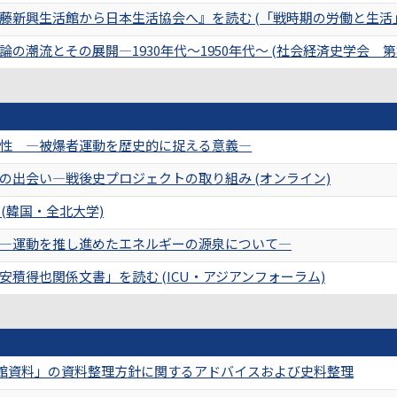
佐藤新興生活館から日本生活協会へ』を読む (「戦時期の労働と生活
の潮流とその展開―1930年代～1950年代～ (社会経済史学会 第
性 ―被爆者運動を歴史的に捉える意義―
の出会い―戦後史プロジェクトの取り組み (オンライン)
(韓国・全北大学)
―運動を推し進めたエネルギーの源泉について―
積得也関係文書」を読む (ICU・アジアンフォーラム)
館資料」の資料整理方針に関するアドバイスおよび史料整理