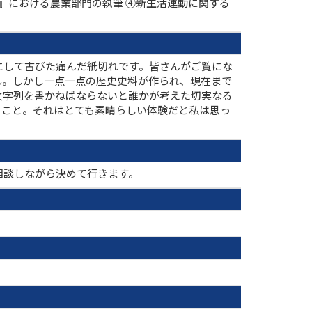
』における農業部門の執筆 ④新生活運動に関する
にして古びた痛んだ紙切れです。皆さんがご覧にな
ん。しかし一点一点の歴史史料が作られ、現在まで
文字列を書かねばならないと誰かが考えた切実なる
ること。それはとても素晴らしい体験だと私は思っ
相談しながら決めて行きます。
。