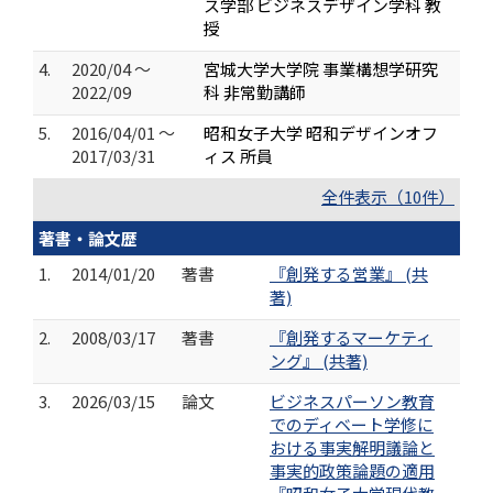
ス学部 ビジネスデザイン学科 教
授
4.
2020/04 ～
宮城大学大学院 事業構想学研究
2022/09
科 非常勤講師
5.
2016/04/01 ～
昭和女子大学 昭和デザインオフ
2017/03/31
ィス 所員
全件表示（10件）
著書・論文歴
1.
2014/01/20
著書
『創発する営業』 (共
著)
2.
2008/03/17
著書
『創発するマーケティ
ング』 (共著)
3.
2026/03/15
論文
ビジネスパーソン教育
でのディベート学修に
おける事実解明議論と
事実的政策論題の適用