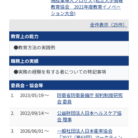
隔授業導入プロセス (私立大学情報
教育協会 2021年度教育イノベー
ション大会)
全件表示（25件）
教育上の能力
●教育方法の実践例
職務上の実績
●実務の経験を有する者についての特記事項
委員会・協会等
1.
2023/05/19 ～
防衛省防衛装備庁 契約制度研究
会 委員
2.
2022/09/14 ～
公益財団法人日本ヘルスケア協
会 理事
3.
2026/06/01 ～
一般社団法人日本能率協会
「2027（第63回）マーケティン