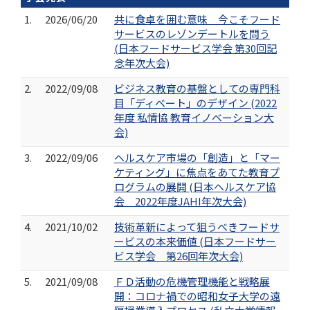
1.
2026/06/20
共に食卓を囲む意味 今こそフード
サービスのレゾンデートルを問う
(日本フードサービス学会 第30回記
念年次大会)
2.
2022/09/08
ビジネス教育の基盤としての専門科
目「ディベート」のデザイン (2022
年度 私情協 教育イノベーション大
会)
3.
2022/09/06
ヘルスケア市場の「創造」と「マー
ケティング」に焦点をあてた教育プ
ログラムの展開 (日本ヘルスケア協
会 2022年度JAHI年次大会)
4.
2021/10/02
技術革新によって狙うべきフードサ
ービスの本来価値 (日本フードサー
ビス学会 第26回年次大会)
5.
2021/09/08
ＦＤ活動の危機管理機能と戦略展
開：コロナ禍での昭和女子大学の遠