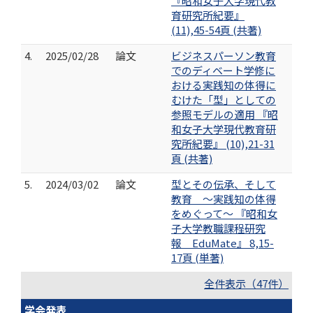
『昭和女子大学現代教
育研究所紀要』
(11),45-54頁 (共著)
4.
2025/02/28
論文
ビジネスパーソン教育
でのディベート学修に
おける実践知の体得に
むけた「型」としての
参照モデルの適用 『昭
和女子大学現代教育研
究所紀要』 (10),21-31
頁 (共著)
5.
2024/03/02
論文
型とその伝承、そして
教育 ～実践知の体得
をめぐって～ 『昭和女
子大学教職課程研究
報 EduMate』 8,15-
17頁 (単著)
全件表示（47件）
学会発表