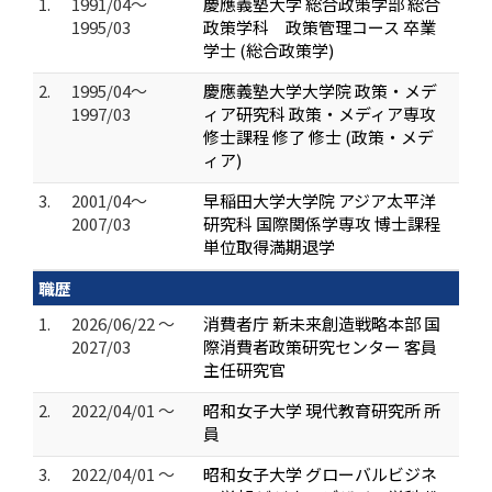
1.
1991/04～
慶應義塾大学 総合政策学部 総合
1995/03
政策学科 政策管理コース 卒業
学士 (総合政策学)
2.
1995/04～
慶應義塾大学大学院 政策・メデ
1997/03
ィア研究科 政策・メディア専攻
修士課程 修了 修士 (政策・メデ
ィア)
3.
2001/04～
早稲田大学大学院 アジア太平洋
2007/03
研究科 国際関係学専攻 博士課程
単位取得満期退学
職歴
1.
2026/06/22 ～
消費者庁 新未来創造戦略本部 国
2027/03
際消費者政策研究センター 客員
主任研究官
2.
2022/04/01 ～
昭和女子大学 現代教育研究所 所
員
3.
2022/04/01 ～
昭和女子大学 グローバルビジネ