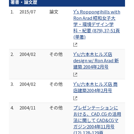
著書・論文歴
1.
2015/07
論文
Y's Roppongihills with
Ron Arad 昭和女子大
学・環境デザイン学
科・紀要 (879),37-51頁
(単著)
2.
2004/02
その他
Y's/六本木ヒルズ店
design w/ Ron Arad 新
建築 2004年2月号
3.
2004/02
その他
Y's/六本木ヒルズ店 商
店建築2004年2月号
4.
2004/11
その他
プレゼンテーションに
おける、CAD,CG の活用
法に関して CAD&CGマ
ガジン2004年11月号
(12),128-129頁