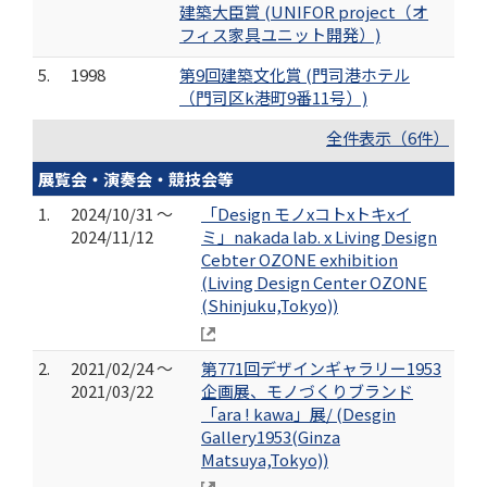
建築大臣賞 (UNIFOR project（オ
フィス家具ユニット開発）)
5.
1998
第9回建築文化賞 (門司港ホテル
（門司区k港町9番11号）)
全件表示（6件）
展覧会・演奏会・競技会等
1.
2024/10/31 ～
「Design モノxコトxトキxイ
2024/11/12
ミ」nakada lab. x Living Design
Cebter OZONE exhibition
(Living Design Center OZONE
(Shinjuku,Tokyo))
2.
2021/02/24 ～
第771回デザインギャラリー1953
2021/03/22
企画展、モノづくりブランド
「ara ! kawa」展/ (Desgin
Gallery1953(Ginza
Matsuya,Tokyo))