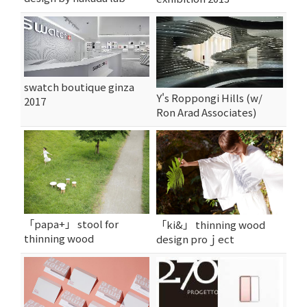
swatch boutique ginza
Y's Roppongi Hills (w/
2017
Ron Arad Associates)
「papa+」 stool for
「ki&」 thinning wood
thinning wood
design proｊect