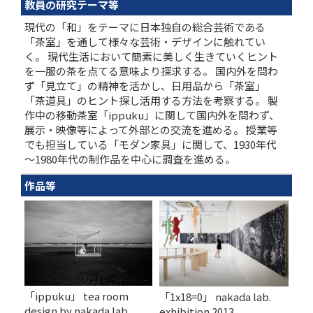
教員の研究テーマ等
現代の「和」をテーマに日本独自の総合芸術である
「茶室」を通して様々な芸術・デザインに触れてい
く。 現代生活において簡素に美しく生きていくヒント
を一服の茶を点てる意味より探求する。 国内外を問わ
ず「見立て」の精神を活かし、日用品から「茶室」
「茶道具」のヒント探し活用する方法を考察する。 製
作中の移動茶室「ippuku」に関して国内外を問わず、
展示・映像等によって外部との交流を進める。 授業等
でも担当している「モダン家具」に関して、1930年代
～1980年代の制作品を中心に調査を進める。
作品等
「ippuku」 tea room
「1x18=0」 nakada lab.
design by nakada lab
exhibition 2013