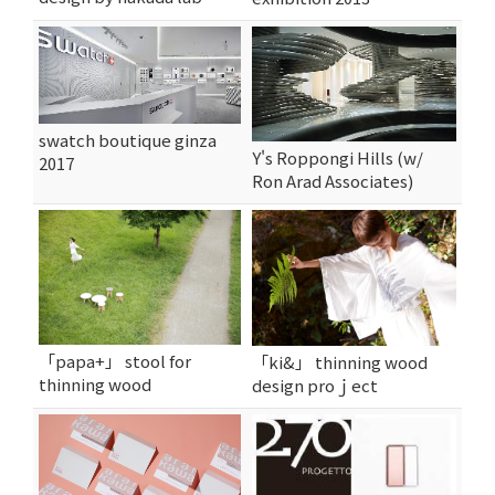
swatch boutique ginza
Y's Roppongi Hills (w/
2017
Ron Arad Associates)
「papa+」 stool for
「ki&」 thinning wood
thinning wood
design proｊect