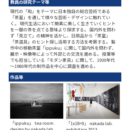
教員の研究テーマ等
現代の「和」をテーマに日本独自の総合芸術である
「茶室」を通して様々な芸術・デザインに触れてい
く。 現代生活において簡素に美しく生きていくヒント
を一服の茶を点てる意味より探求する。 国内外を問わ
ず「見立て」の精神を活かし、日用品から「茶室」
「茶道具」のヒント探し活用する方法を考察する。 製
作中の移動茶室「ippuku」に関して国内外を問わず、
展示・映像等によって外部との交流を進める。 授業等
でも担当している「モダン家具」に関して、1930年代
～1980年代の制作品を中心に調査を進める。
作品等
「ippuku」 tea room
「1x18=0」 nakada lab.
design by nakada lab
exhibition 2013