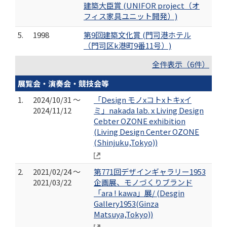
建築大臣賞 (UNIFOR project（オ
フィス家具ユニット開発）)
5.
1998
第9回建築文化賞 (門司港ホテル
（門司区k港町9番11号）)
全件表示（6件）
展覧会・演奏会・競技会等
1.
2024/10/31 ～
「Design モノxコトxトキxイ
2024/11/12
ミ」nakada lab. x Living Design
Cebter OZONE exhibition
(Living Design Center OZONE
(Shinjuku,Tokyo))
2.
2021/02/24 ～
第771回デザインギャラリー1953
2021/03/22
企画展、モノづくりブランド
「ara ! kawa」展/ (Desgin
Gallery1953(Ginza
Matsuya,Tokyo))