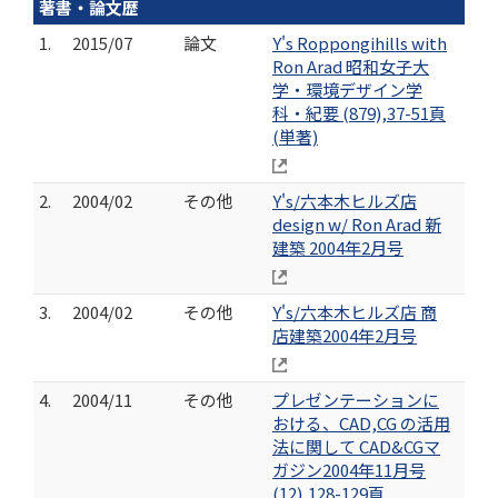
著書・論文歴
1.
2015/07
論文
Y's Roppongihills with
Ron Arad 昭和女子大
学・環境デザイン学
科・紀要 (879),37-51頁
(単著)
2.
2004/02
その他
Y's/六本木ヒルズ店
design w/ Ron Arad 新
建築 2004年2月号
3.
2004/02
その他
Y's/六本木ヒルズ店 商
店建築2004年2月号
4.
2004/11
その他
プレゼンテーションに
おける、CAD,CG の活用
法に関して CAD&CGマ
ガジン2004年11月号
(12),128-129頁