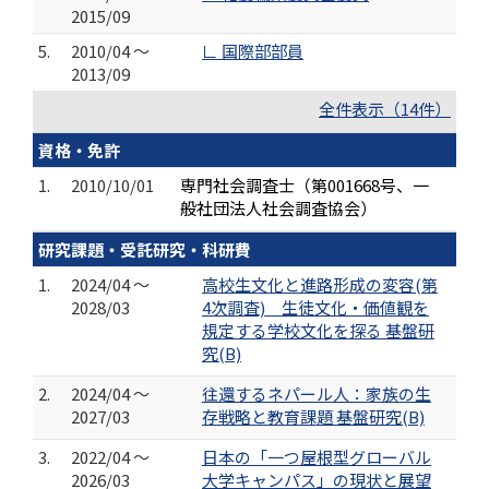
2015/09
5.
2010/04 ～
∟ 国際部部員
2013/09
全件表示（14件）
資格・免許
1.
2010/10/01
専門社会調査士（第001668号、一
般社団法人社会調査協会）
研究課題・受託研究・科研費
1.
2024/04 ～
高校生文化と進路形成の変容(第
2028/03
4次調査) 生徒文化・価値観を
規定する学校文化を探る 基盤研
究(B)
2.
2024/04 ～
往還するネパール人：家族の生
2027/03
存戦略と教育課題 基盤研究(B)
3.
2022/04 ～
日本の「一つ屋根型グローバル
2026/03
大学キャンパス」の現状と展望