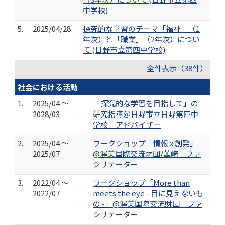
中学校)
5.
2025/04/28
探究的な学習のテーマ「福祉」（1
年次）と「職業」（2年次）につい
て (日野市立第四中学校)
全件表示（38件）
社会における活動
1.
2025/04 ～
「探究的な学習を目指して」の
2028/03
研究指導＠日野市立日野第四中
学校 アドバイザー
2.
2025/04 ～
ワークショップ「情報 x 創発」
2025/07
@渥美国際交流財団/韮崎 ファ
シリテーター
3.
2022/04 ～
ワークショップ「More than
2022/07
meets the eye - 目に見えないも
の -」@渥美国際交流財団 ファ
シリテーター