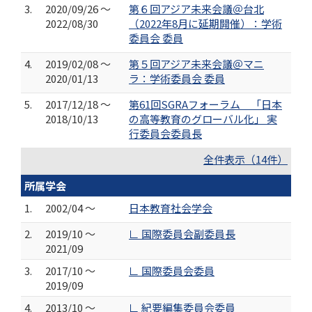
3.
2020/09/26 ～
第６回アジア未来会議＠台北
2022/08/30
（2022年8月に延期開催）：学術
委員会 委員
4.
2019/02/08 ～
第５回アジア未来会議＠マニ
2020/01/13
ラ：学術委員会 委員
5.
2017/12/18 ～
第61回SGRAフォーラム 「日本
2018/10/13
の高等教育のグローバル化」 実
行委員会委員長
全件表示（14件）
所属学会
1.
2002/04 ～
日本教育社会学会
2.
2019/10 ～
∟ 国際委員会副委員長
2021/09
3.
2017/10 ～
∟ 国際委員会委員
2019/09
4.
2013/10 ～
∟ 紀要編集委員会委員