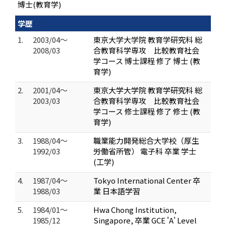
博士(教育学)
学歴
1.
2003/04～
東京大学大学院 教育学研究科 総
2008/03
合教育科学専攻 比較教育社会
学コース 博士課程 修了 博士 (教
育学)
2.
2001/04～
東京大学大学院 教育学研究科 総
2003/03
合教育科学専攻 比較教育社会
学コース 修士課程 修了 修士 (教
育学)
3.
1988/04～
職業能力開発総合大学校（厚生
1992/03
労働省所管） 電子科 卒業 学士
(工学)
4.
1987/04～
Tokyo International Center 卒
1988/03
業 日本語学習
5.
1984/01～
Hwa Chong Institution,
1985/12
Singapore, 卒業 GCE 'A' Level