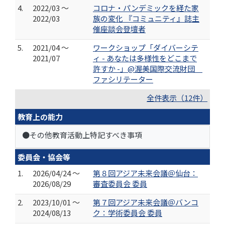
4.
2022/03 ～
コロナ・パンデミックを経た家
2022/03
族の変化 『コミュニティ』誌主
催座談会登壇者
5.
2021/04 ～
ワークショップ「ダイバーシテ
2021/07
ィ - あなたは多様性をどこまで
許すか -」@渥美国際交流財団
ファシリテーター
全件表示（12件）
教育上の能力
●その他教育活動上特記すべき事項
委員会・協会等
1.
2026/04/24 ～
第８回アジア未来会議＠仙台：
2026/08/29
審査委員会 委員
2.
2023/10/01 ～
第７回アジア未来会議＠バンコ
2024/08/13
ク：学術委員会 委員