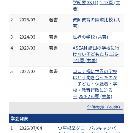
学紀要 38 (1),1-13頁 (共
著)
2.
2026/03
著書
教師教育の国際比較 (共
著)
3.
2024/03
著書
世界の学校 (共著)
4.
2023/03
著書
ASEAN 諸国の学校に行
けない子どもたち,136-
141頁 (共著)
5.
2022/02
著書
コロナ禍に世界の学校
はどう向き合ったのか
―子ども・保護者・学
校・教育行政に迫る
―,254-270頁 (共著)
全件表示（40件）
学会発表
1.
2026/07/04
「一つ屋根型グローバルキャンパ