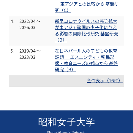
－ 東アジアとの比較から 基盤研
究（C）
4.
2022/04 ～
新型コロナウイルスの感染拡大
2026/03
が東アジア諸国の少子化に与え
る影響の国際比較研究 基盤研究
（B）
5.
2019/04 ～
在日ネパール人の子どもの教育
2023/03
課題 ー エスニシティ・移民形
態・教育ニーズの観点から 基盤
研究（B）
全件表示（16件）
昭和女子大学
Showa Women’s University