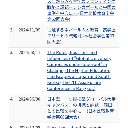
ス」からみる大学のブランディング
戦略と課題－シンガポールと中国の
事例を中心に－ (日本比較教育学会
第62回大会)
2.
2024/11/09
往還するネパール人と教育－高学歴
エリートの戦略 (日本社会学会第97
回大会)
3.
2024/08/11
The Roles, Positions and
Influences of “Global University
Campuses under-one-roof” in
Changing the Higher Education
Landscapes of Japan and South
Korea (The 7th Asia Future
Conference in Bangkok)
4.
2024/06/30
日本型「一つ屋根型グローバル大学
キャンパス」の挑戦と課題 －韓国
との比較を中心に－ (日本比較教育
学会第60回大会)
5.
2023/12/08
Narratives about Academic