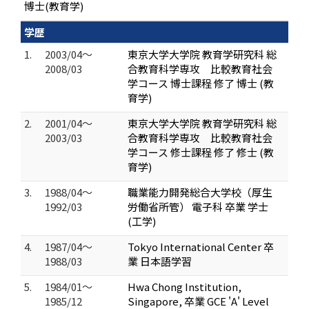
博士(教育学)
学歴
1.
2003/04～
東京大学大学院 教育学研究科 総
2008/03
合教育科学専攻 比較教育社会
学コース 博士課程 修了 博士 (教
育学)
2.
2001/04～
東京大学大学院 教育学研究科 総
2003/03
合教育科学専攻 比較教育社会
学コース 修士課程 修了 修士 (教
育学)
3.
1988/04～
職業能力開発総合大学校（厚生
1992/03
労働省所管） 電子科 卒業 学士
(工学)
4.
1987/04～
Tokyo International Center 卒
1988/03
業 日本語学習
5.
1984/01～
Hwa Chong Institution,
1985/12
Singapore, 卒業 GCE 'A' Level