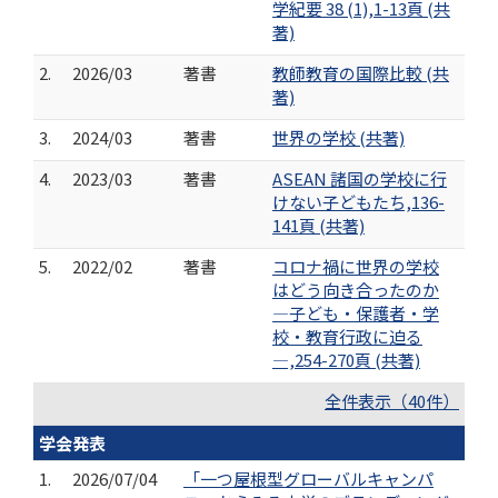
学紀要 38 (1),1-13頁 (共
著)
2.
2026/03
著書
教師教育の国際比較 (共
著)
3.
2024/03
著書
世界の学校 (共著)
4.
2023/03
著書
ASEAN 諸国の学校に行
けない子どもたち,136-
141頁 (共著)
5.
2022/02
著書
コロナ禍に世界の学校
はどう向き合ったのか
―子ども・保護者・学
校・教育行政に迫る
―,254-270頁 (共著)
全件表示（40件）
学会発表
1.
2026/07/04
「一つ屋根型グローバルキャンパ