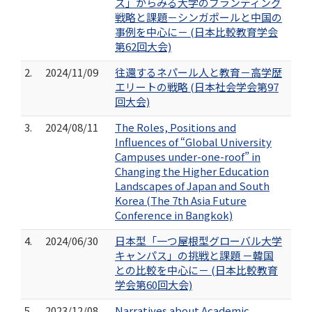
ス」からみる大学のブランディング
戦略と課題－シンガポールと中国の
事例を中心に－ (日本比較教育学会
第62回大会)
2.
2024/11/09
往還するネパール人と教育－高学歴
エリートの戦略 (日本社会学会第97
回大会)
3.
2024/08/11
The Roles, Positions and
Influences of “Global University
Campuses under-one-roof” in
Changing the Higher Education
Landscapes of Japan and South
Korea (The 7th Asia Future
Conference in Bangkok)
4.
2024/06/30
日本型「一つ屋根型グローバル大学
キャンパス」の挑戦と課題 －韓国
との比較を中心に－ (日本比較教育
学会第60回大会)
5.
2023/12/08
Narratives about Academic