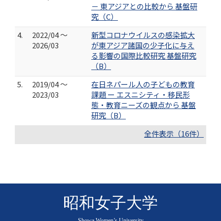
－ 東アジアとの比較から 基盤研
究（C）
4.
2022/04 ～
新型コロナウイルスの感染拡大
2026/03
が東アジア諸国の少子化に与え
る影響の国際比較研究 基盤研究
（B）
5.
2019/04 ～
在日ネパール人の子どもの教育
2023/03
課題 ー エスニシティ・移民形
態・教育ニーズの観点から 基盤
研究（B）
全件表示（16件）
昭和女子大学
Showa Women’s University