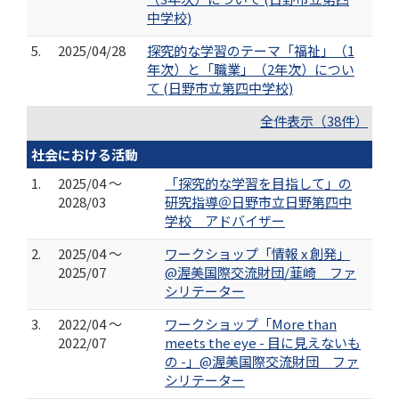
中学校)
5.
2025/04/28
探究的な学習のテーマ「福祉」（1
年次）と「職業」（2年次）につい
て (日野市立第四中学校)
全件表示（38件）
社会における活動
1.
2025/04 ～
「探究的な学習を目指して」の
2028/03
研究指導＠日野市立日野第四中
学校 アドバイザー
2.
2025/04 ～
ワークショップ「情報 x 創発」
2025/07
@渥美国際交流財団/韮崎 ファ
シリテーター
3.
2022/04 ～
ワークショップ「More than
2022/07
meets the eye - 目に見えないも
の -」@渥美国際交流財団 ファ
シリテーター