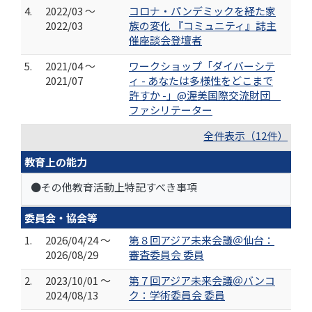
4.
2022/03 ～
コロナ・パンデミックを経た家
2022/03
族の変化 『コミュニティ』誌主
催座談会登壇者
5.
2021/04 ～
ワークショップ「ダイバーシテ
2021/07
ィ - あなたは多様性をどこまで
許すか -」@渥美国際交流財団
ファシリテーター
全件表示（12件）
教育上の能力
●その他教育活動上特記すべき事項
委員会・協会等
1.
2026/04/24 ～
第８回アジア未来会議＠仙台：
2026/08/29
審査委員会 委員
2.
2023/10/01 ～
第７回アジア未来会議＠バンコ
2024/08/13
ク：学術委員会 委員