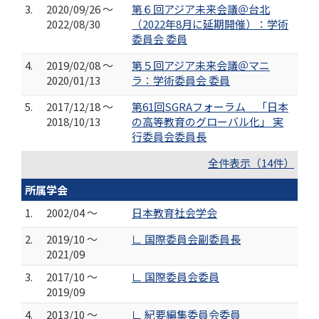
3.
2020/09/26 ～
第６回アジア未来会議＠台北
2022/08/30
（2022年8月に延期開催）：学術
委員会 委員
4.
2019/02/08 ～
第５回アジア未来会議＠マニ
2020/01/13
ラ：学術委員会 委員
5.
2017/12/18 ～
第61回SGRAフォーラム 「日本
2018/10/13
の高等教育のグローバル化」 実
行委員会委員長
全件表示（14件）
所属学会
1.
2002/04 ～
日本教育社会学会
2.
2019/10 ～
∟ 国際委員会副委員長
2021/09
3.
2017/10 ～
∟ 国際委員会委員
2019/09
4.
2013/10 ～
∟ 紀要編集委員会委員