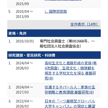
2015/09
5.
2010/04 ～
∟ 国際部部員
2013/09
全件表示（14件）
資格・免許
1.
2010/10/01
専門社会調査士（第001668号、一
般社団法人社会調査協会）
研究課題・受託研究・科研費
1.
2024/04 ～
高校生文化と進路形成の変容(第
2028/03
4次調査) 生徒文化・価値観を
規定する学校文化を探る 基盤研
究(B)
2.
2024/04 ～
往還するネパール人：家族の生
2027/03
存戦略と教育課題 基盤研究(B)
3.
2022/04 ～
日本の「一つ屋根型グローバル
2026/03
大学キャンパス」の現状と展望