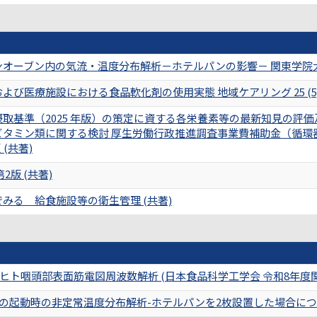
オーブン内の気流・温度分布解析－ホテルパンの影響－ 関東学院大学理工/
び医療施設における食品軟化剤の使用実態 地域ケアリング 25 (5),74
取基準（2025 年版）の策定に資する各栄養素等の最新知見の評
ビタミン類に関する検討 厚生労働行政推進調査事業費補助金（循環
 (共著)
2版 (共著)
みる 給食施設等の衛生管理 (共著)
ヒト咽頭部表面筋電図周波数解析 (日本食品科学工学会 令和8年度
起動時の非定常温度分布解析-ホテルパンを2枚設置した場合について