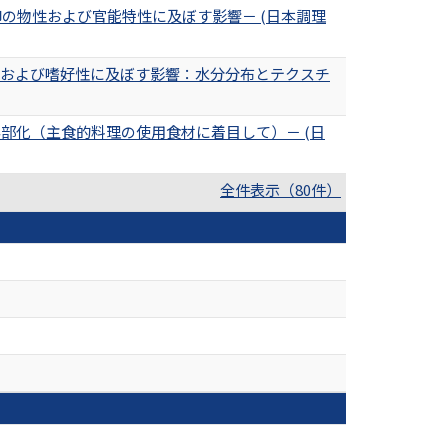
の物性および官能特性に及ぼす影響－ (日本調理
性および嗜好性に及ぼす影響：水分分布とテクスチ
部化（主食的料理の使用食材に着目して）－ (日
全件表示（80件）