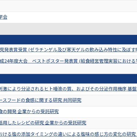
学会
究発表賞受賞 (ゼラチンゲル及び寒天ゲルの飲み込み特性に及ぼす
成24年度大会 ベストポスター発表賞 (給食経営管理実習におけ
刺激により分泌されるヒト唾液の質、およびその分泌作用機序 基盤
ースフードの食感に関する研究 共同研究
食の開発 企業からの受託研究
活用したレシピの研究 企業からの受託研究
おける塩の添加タイミングの違いによる塩味の感じ方の変化の研究