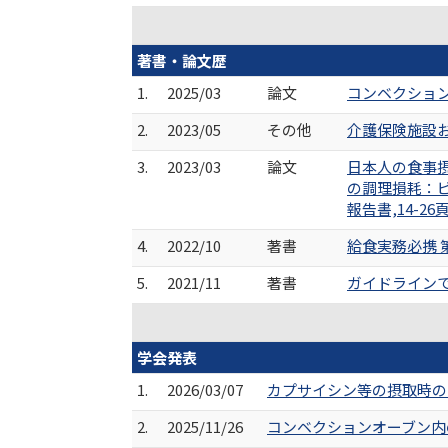
著書・論文歴
1.
2025/03
論文
コンベクション
2.
2023/05
その他
介護保険施設およ
3.
2023/03
論文
日本人の食事摂
の調理損耗：
報告書,14-26頁
4.
2022/10
著書
給食実務必携 第
5.
2021/11
著書
ガイドラインで
学会発表
1.
2026/03/07
カプサイシン等の摂取時の
2.
2025/11/26
コンベクションオーブン内の