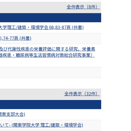
全件表示（8件）
建築・環境学会 68,83-87頁 (共著)
-77頁 (共著)
価及び代謝性疾患の栄養評価に関する研究、栄養素
器疾患・糖尿病等生活習慣病対策総合研究事業）
全件表示（32件）
関東支部大会)
- (関東学院大学 理工/建築・環境学会)