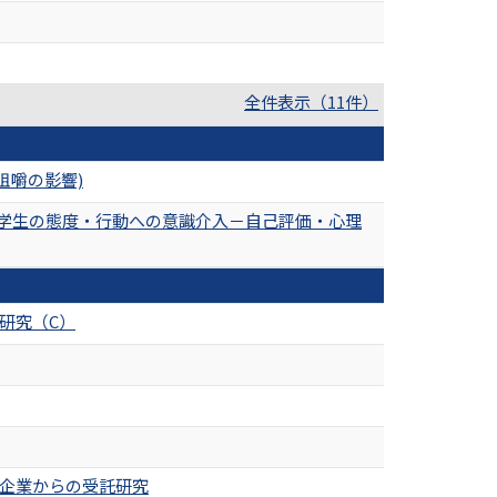
全件表示（11件）
咀嚼の影響)
る学生の態度・行動への意識介入－自己評価・心理
研究（C）
 企業からの受託研究