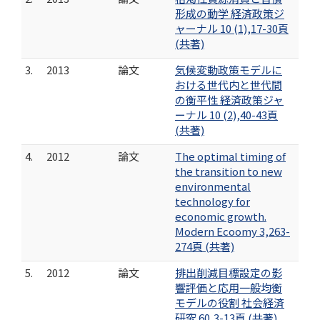
形成の動学 経済政策ジ
ャーナル 10 (1),17-30頁
(共著)
3.
2013
論文
気候変動政策モデルに
おける世代内と世代間
の衡平性 経済政策ジャ
ーナル 10 (2),40-43頁
(共著)
4.
2012
論文
The optimal timing of
the transition to new
environmental
technology for
economic growth.
Modern Ecoomy 3,263-
274頁 (共著)
5.
2012
論文
排出削減目標設定の影
響評価と応用一般均衡
モデルの役割 社会経済
研究 60,3-13頁 (共著)