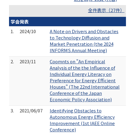
全件表示（27件）
学会発表
1.
2024/10
A Note on Drivers and Obstacles
to Technology Diffusion and
Market Penetration (the 2024
INFORMS Annual Meeting)
2.
2023/11
Coomnts on "An Empirical
Analysis of the the Influence of
Individual Energy Literacy on
Preference for Energy Efficient
Houses" (The 22nd International
Conference of the Japan
Economic Policy Association)
3.
2021/06/07
Identifying Obstacles to
Autonomous Energy Efficiency
Improvement (1st IAEE Online
Conference)