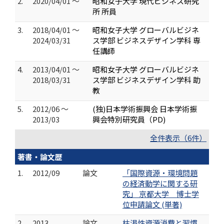
2.
2020/04/01 ～
昭和女子大学 現代ビジネス研究
所 所員
3.
2018/04/01 ～
昭和女子大学 グローバルビジネ
2024/03/31
ス学部 ビジネスデザイン学科 専
任講師
4.
2013/04/01 ～
昭和女子大学 グローバルビジネ
2018/03/31
ス学部 ビジネスデザイン学科 助
教
5.
2012/06 ～
(独)日本学術振興会 日本学術振
2013/03
興会特別研究員（PD)
全件表示（6件）
著書・論文歴
1.
2012/09
論文
「国際資源・環境問題
の経済動学に関する研
究」 京都大学 博士学
位申請論文 (単著)
2.
2013
論文
枯渇性資源消費と習慣