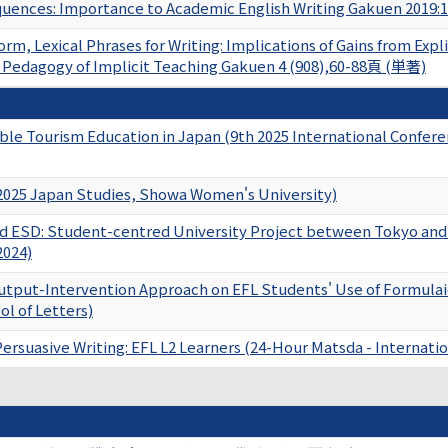
uences: Importance to Academic English Writing Gakuen 2019:
orm, Lexical Phrases for Writing: Implications of Gains from Ex
edagogy of Implicit Teaching Gakuen 4 (908),60-88頁 (単著)
ble Tourism Education in Japan (9th 2025 International Confe
2025 Japan Studies, Showa Women's University)
nd ESD: Student-centred University Project between Tokyo and 
2024)
Output-Intervention Approach on EFL Students' Use of Formula
l of Letters)
ersuasive Writing: EFL L2 Learners (24-Hour Matsda - Internati