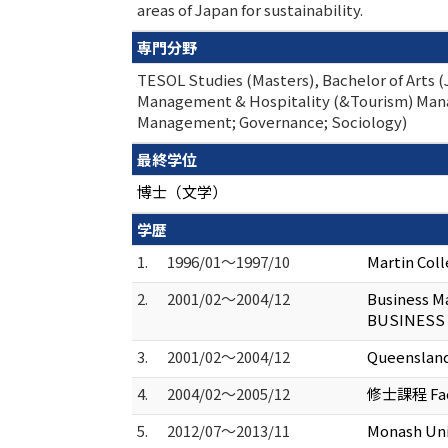
areas of Japan for sustainability.
専門分野
TESOL Studies (Masters), Bachelor of Arts 
Management & Hospitality (&Tourism) M
Management; Governance; Sociology)
最終学位
博士（文学）
学歴
1.
1996/01～1997/10
Martin Col
2.
2001/02～2004/12
Business M
BUSINESS
3.
2001/02～2004/12
Queensland
4.
2004/02～2005/12
修士課程 Facul
5.
2012/07～2013/11
Monash Uni