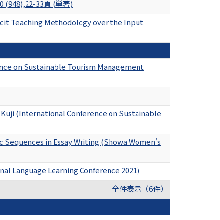
10 (948),22-33頁 (単著)
plicit Teaching Methodology over the Input
rence on Sustainable Tourism Management
Kuji (International Conference on Sustainable
ic Sequences in Essay Writing (Showa Women's
onal Language Learning Conference 2021)
全件表示（6件）