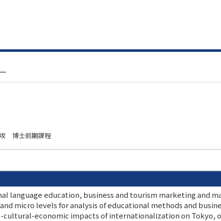
ィー
専攻 博士前期課程
ional language education, business and tourism marketing and 
 and micro levels for analysis of educational methods and busi
-cultural-economic impacts of internationalization on Tokyo, o