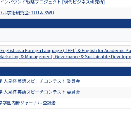
慈市インバウンド戦略プロジェクト [現代ビジネス研究所]
ル学術研究会: TUJ & SWU
English as a Foreign Language (TEFL) & English for Academic Pu
Marketing & Management, Governance & Sustainable Develop
学 人見杯 英語スピーチコンテスト 委員会
学 人見杯 英語スピーチコンテスト 委員会
学学園内部ジャーナル 査読者