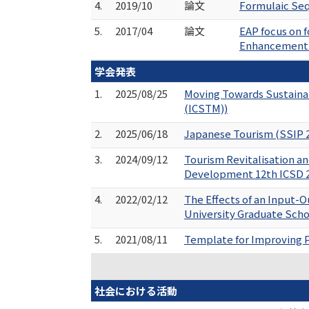
4.
2019/10
論文
Formulaic Seq
5.
2017/04
論文
EAP focus on f
Enhancement P
学会発表
1.
2025/08/25
Moving Towards Sustaina
(ICSTM))
2.
2025/06/18
Japanese Tourism (SSIP 
3.
2024/09/12
Tourism Revitalisation a
Development 12th ICSD 
4.
2022/02/12
The Effects of an Input-
University Graduate Schoo
5.
2021/08/11
Template for Improving P
社会における活動