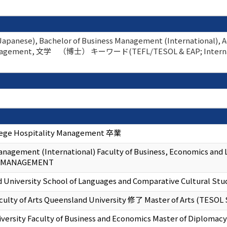
(Japanese), Bachelor of Business Management (International), 
anagement, 文学 （博士） キーワード(TEFL/TESOL & EAP; Internatio
lege Hospitality Management 卒業
anagement (International) Faculty of Business, Economics a
 MANAGEMENT
 University School of Languages and Comparative Cultural 
ty of Arts Queensland University 修了 Master of Arts (TESOL 
versity Faculty of Business and Economics Master of Diplom