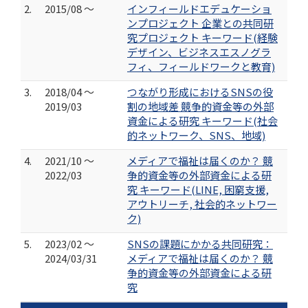
2.
2015/08 ～
インフィールドエデュケーショ
ンプロジェクト 企業との共同研
究プロジェクト キーワード(経験
デザイン、ビジネスエスノグラ
フィ、フィールドワークと教育)
3.
2018/04 ～
つながり形成におけるSNSの役
2019/03
割の地域差 競争的資金等の外部
資金による研究 キーワード(社会
的ネットワーク、SNS、地域)
4.
2021/10 ～
メディアで福祉は届くのか？ 競
2022/03
争的資金等の外部資金による研
究 キーワード(LINE, 困窮支援,
アウトリーチ, 社会的ネットワー
ク)
5.
2023/02 ～
SNSの課題にかかる共同研究：
2024/03/31
メディアで福祉は届くのか？ 競
争的資金等の外部資金による研
究