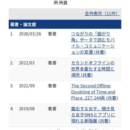
所 所員
全件表示（11件）
著書・論文歴
1.
2026/03/26
著書
つながりの「曲がり
角」――データで読むモバ
イル・コミュニケーシ
ョンの変遷 (共著)
2.
2022/03
著書
セカンドオフラインの
世界――多重化する時間と
場所 (共著)
3.
2021/09
著書
The Second Offline:
Doubling of Time and
Place.,227-244頁 (共著)
4.
2019/08
著書
露出する女子、覗き見
る女子――SNSとアプリに
現れる新階層 (共著)