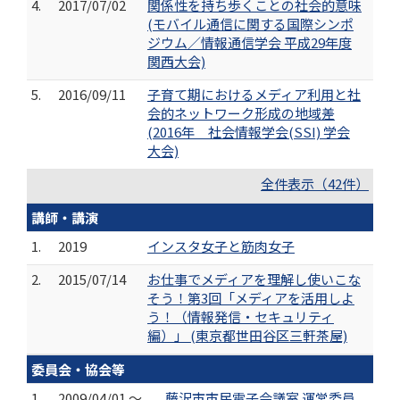
4.
2017/07/02
関係性を持ち歩くことの社会的意味
(モバイル通信に関する国際シンポ
ジウム／情報通信学会 平成29年度
関西大会)
5.
2016/09/11
子育て期におけるメディア利用と社
会的ネットワーク形成の地域差
(2016年 社会情報学会(SSI) 学会
大会)
全件表示（42件）
講師・講演
1.
2019
インスタ女子と筋肉女子
2.
2015/07/14
お仕事でメディアを理解し使いこな
そう！第3回「メディアを活用しよ
う！（情報発信・セキュリティ
編）」 (東京都世田谷区三軒茶屋)
委員会・協会等
1.
2009/04/01 ～
藤沢市市民電子会議室 運営委員