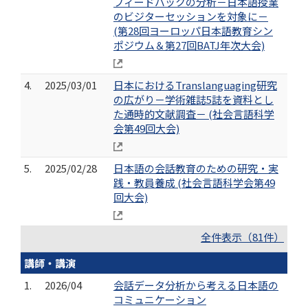
フィードバックの分析－日本語授業
のビジターセッションを対象に－
(第28回ヨーロッパ日本語教育シン
ポジウム＆第27回BATJ年次大会)
4.
2025/03/01
日本におけるTranslanguaging研究
の広がり－学術雑誌5誌を資料とし
た通時的文献調査－ (社会言語科学
会第49回大会)
5.
2025/02/28
日本語の会話教育のための研究・実
践・教員養成 (社会言語科学会第49
回大会)
全件表示（81件）
講師・講演
1.
2026/04
会話データ分析から考える日本語の
コミュニケーション