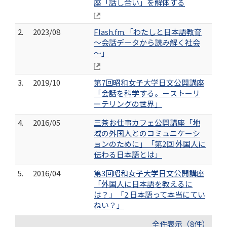
座「話し合い」を解体する
2.
2023/08
Flash.fm.「わたしと日本語教育
～会話データから読み解く社会
～」
3.
2019/10
第7回昭和女子大学日文公開講座
「会話を科学する。－ストーリ
ーテリングの世界」
4.
2016/05
三茶お仕事カフェ公開講座「地
域の外国人とのコミュニケーシ
ョンのために」「第2回 外国人に
伝わる日本語とは」
5.
2016/04
第3回昭和女子大学日文公開講座
「外国人に日本語を教えるに
は？」「2.日本語って本当にてい
ねい？」
全件表示（8件）