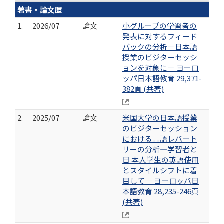
著書・論文歴
1.
2026/07
論文
小グループの学習者の
発表に対するフィード
バックの分析－日本語
授業のビジターセッシ
ョンを対象に－ ヨーロ
ッパ日本語教育 29,371-
382頁 (共著)
2.
2025/07
論文
⽶国⼤学の⽇本語授業
のビジターセッション
における⾔語レパート
リーの分析―学習者と
⽇ 本⼈学⽣の英語使⽤
とスタイルシフトに着
⽬して― ヨーロッパ日
本語教育 28,235-246頁
(共著)