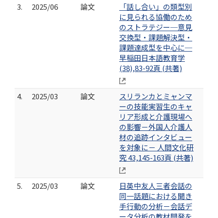
3.
2025/06
論文
「話し合い」の類型別
に見られる協働のため
のストラテジー─意見
交換型・課題解決型・
課題達成型を中心に─
早稲田日本語教育学
(38),83-92頁 (共著)
4.
2025/03
論文
スリランカとミャンマ
ーの技能実習⽣のキャ
リア形成と介護現場へ
の影響－外国⼈介護⼈
材の追跡インタビュー
を対象に－ 人間文化研
究 43,145-163頁 (共著)
5.
2025/03
論文
日英中友人三者会話の
同一話題における聞き
手行動の分析－会話デ
ータ分析の教材開発を