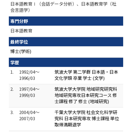
日本語教育Ⅰ（会話データ分析）、日本語教育学（社
会言語学）
専門分野
日本語教育
最終学位
博士(学術)
学歴
1.
1992/04～
筑波大学 第二学群 日本語・日本
1996/03
文化学類 卒業 学士 (文学)
2.
1997/04～
筑波大学大学院 地域研究研究科
1999/03
地域研究専攻日本研究コース 修
士課程 修了 修士 (地域研究)
3.
2004/04～
千葉大学大学院 社会文化科学研
2007/03
究科 日本研究専攻 博士課程 単位
取得満期退学