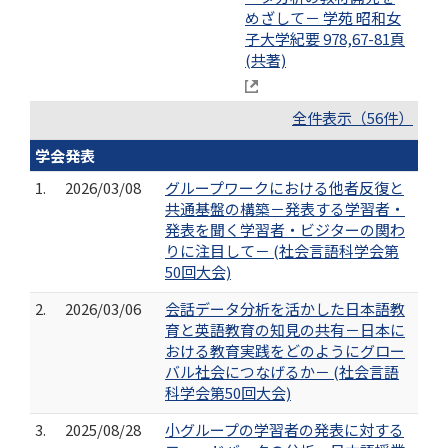
めざして－ 学苑 昭和女
子大学紀要 978,67-81頁
(共著)
全件表示（56件）
学会発表
1.
2026/03/08
グループワークにおける他者反復と
共通基盤の構築－発表する学習者・
発表を聞く学習者・ビジターの関わ
りに注目して－ (社会言語科学会第
50回大会)
2.
2026/03/06
会話データ分析を活かした日本語教
育と英語教育の知見の共有－日本に
おける教育実践をどのようにグロー
バル社会につなげるか－ (社会言語
科学会第50回大会)
3.
2025/08/28
小グループの学習者の発表に対する