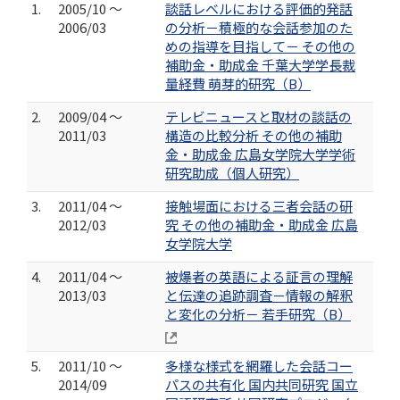
1.
2005/10 ～
談話レベルにおける評価的発話
2006/03
の分析－積極的な会話参加のた
めの指導を目指して－ その他の
補助金・助成金 千葉大学学長裁
量経費 萌芽的研究（B）
2.
2009/04 ～
テレビニュースと取材の談話の
2011/03
構造の比較分析 その他の補助
金・助成金 広島女学院大学学術
研究助成（個人研究）
3.
2011/04 ～
接触場面における三者会話の研
2012/03
究 その他の補助金・助成金 広島
女学院大学
4.
2011/04 ～
被爆者の英語による証言の理解
2013/03
と伝達の追跡調査－情報の解釈
と変化の分析－ 若手研究（B）
5.
2011/10 ～
多様な様式を網羅した会話コー
2014/09
パスの共有化 国内共同研究 国立