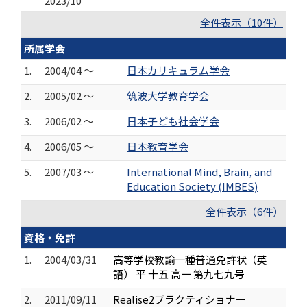
2023/10
全件表示（10件）
所属学会
1.
2004/04 ～
日本カリキュラム学会
2.
2005/02 ～
筑波大学教育学会
3.
2006/02 ～
日本子ども社会学会
4.
2006/05 ～
日本教育学会
5.
2007/03 ～
International Mind, Brain, and
Education Society (IMBES)
全件表示（6件）
資格・免許
1.
2004/03/31
高等学校教諭一種普通免許状（英
語） 平 十五 高一 第九七九号
2.
2011/09/11
Realise2プラクティショナー