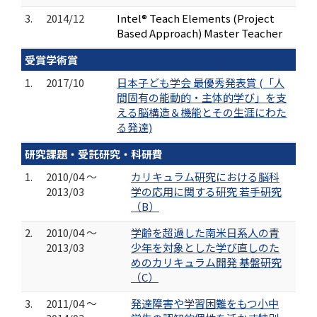
3.
2014/12
Intel® Teach Elements (Project
Based Approach) Master Teacher
受賞学術賞
1.
2017/10
日本子ども学会 最優秀発表賞 (「人
間固有の能動的・主体的学び」を支
える脳構造＆機能とその生涯にわた
る発達)
研究課題・受託研究・科研費
1.
2010/04 ～
カリキュラム研究における脳科
2013/03
学の応用に関する研究 若手研究
（B）
2.
2010/04 ～
学齢を超過した南米日系人の青
2013/03
少年を対象とした学び直しのた
めのカリキュラム開発 基盤研究
（C）
3.
2011/04 ～
発達障害や学習困難をもつ小中