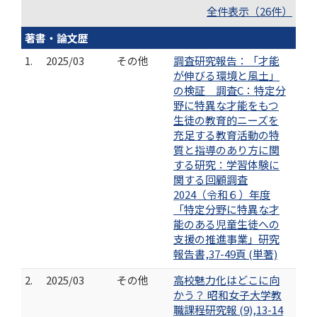
全件表示（26件）
著書・論文歴
1.
2025/03
その他
調査研究報告：「才能
が伸びる環境と風土」
の検証 調査C：特定分
野に特異な才能をもつ
生徒の教育的ニーズを
充足する教育活動の特
質と指導のあり方に関
する研究：学習体験に
関する回顧調査
2024（令和６）年度
「特定分野に特異な才
能のある児童生徒への
支援の推進事業」研究
報告書,37-49頁 (単著)
2.
2025/03
その他
高校魅力化はどこに向
かう？ 昭和女子大学教
職課程研究報 (9),13-14