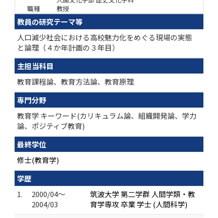
職種
教授
教員の研究テーマ等
人口減少社会における高校魅力化をめぐる現場の実態
と論理（４か年計画の３年目）
主担当科目
教育課程論、教育方法論、教育原理
専門分野
教育学 キーワード(カリキュラム論、組織開発論、学力
論、ポジティブ教育)
最終学位
修士(教育学)
学歴
1.
2000/04～
筑波大学 第二学群 人間学類・教
2004/03
育学専攻 卒業 学士 (人間科学)