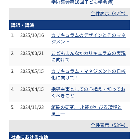
学術集会第18回子ども学会議)
全件表示（42件）
講師・講演
1.
2025/10/16
カリキュラムのデザインとそのマネ
ジメント
2.
2025/08/21
こどもまんなかカリキュラムの実現
に向けて
3.
2025/05/15
カリキュラム・マネジメントの自校
化に向けて！
4.
2025/04/15
指導主事としての心構え・知ってお
くべきこと
5.
2024/11/23
筑駒の研究 ─才能が伸びる環境と
風土─
全件表示（53件）
社会における活動