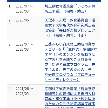
1.
2025/07 ～
埼玉県教育委員会「いじめ未然
2026/03
防止事業」（指導・助言）
2.
2025/06
天理市・天理市教育委員会・昭
和女子大学現代教育研究所三者
間協定「毎日が楽校プロジェク
ト」（指導・助言、伴走）
3.
2023/07 ～
三菱みらい育成財団助成事業カ
2026/03
テゴリー5「「主体的・協働的な
学習（心のエンジンを駆動させ
る学習）を実践できる教員養
成・指導者育成プログラム」先
生による、先生のための、先回
り研修プログラム（プロデュー
サー／ディレクター）
4.
2021/06 ～
文部科学省委託事業「教員養成
2023/03
機関等との連携による専門人材
育成・確保事業（小学校外国語
のための免許法認定講習実施事