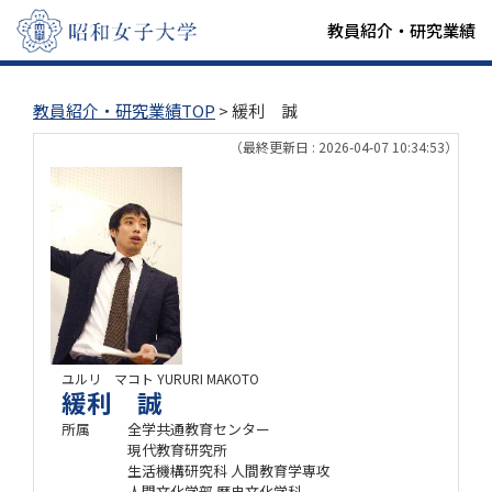
教員紹介・研究業績
教員紹介・研究業績TOP
> 緩利 誠
（最終更新日 : 2026-04-07 10:34:53）
ユルリ マコト
YURURI MAKOTO
緩利 誠
所属
全学共通教育センター
現代教育研究所
生活機構研究科 人間教育学専攻
人間文化学部 歴史文化学科