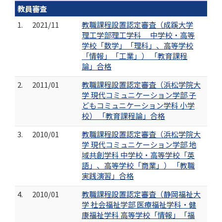
教員審査
1.
2021/11
教職課程設置認定審査（成蹊大学
理工学部理工学科 中学校・高等
学校「数学」「理科」、高等学校
「情報」「工業」） 「教育課程
論」合格
2.
2011/01
教職課程設置認定審査（浜松学院大
学 現代コミュニケーション学部 子
どもコミュニケーション学科 小学
校） 「教育課程論」合格
3.
2010/01
教職課程設置認定審査（浜松学院大
学 現代コミュニケーション学部 地
域共創学科 中学校・高等学校「英
語」、高等学校「商業」） 「教職
実践演習」合格
4.
2010/01
教職課程設置認定審査（静岡福祉大
学 社会福祉学部 医療福祉学科・健
康福祉学科 高等学校「情報」「福