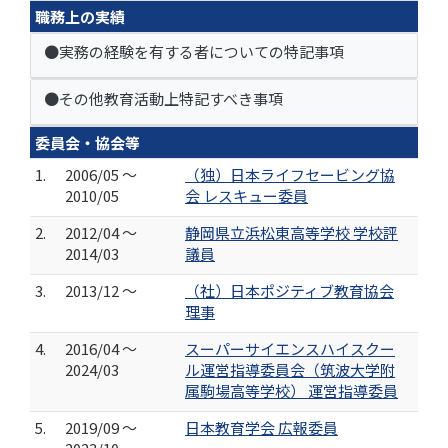
職務上の実績
●実務の経験を有する者についての特記事項
●その他教育活動上特記すべき事項
委員会・協会等
1.
2006/05 ～
（独）日本ライフセービング協
2010/05
会 レスキュー委員
2.
2012/04 ～
静岡県立浜松東高等学校 学校評
2014/03
議員
3.
2013/12 ～
（社）日本ポジティブ教育協会
理事
4.
2016/04 ～
スーパーサイエンスハイスクー
2024/03
ル運営指導委員会（筑波大学附
属駒場高等学校） 運営指導委員
5.
2019/09 ～
日本教育学会 広報委員