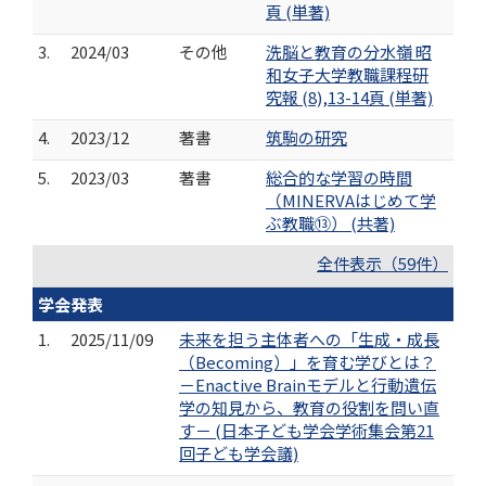
頁 (単著)
3.
2024/03
その他
洗脳と教育の分水嶺 昭
和女子大学教職課程研
究報 (8),13-14頁 (単著)
4.
2023/12
著書
筑駒の研究
5.
2023/03
著書
総合的な学習の時間
（MINERVAはじめて学
ぶ教職⑬） (共著)
全件表示（59件）
学会発表
1.
2025/11/09
未来を担う主体者への「生成・成長
（Becoming）」を育む学びとは？
－Enactive Brainモデルと行動遺伝
学の知見から、教育の役割を問い直
す－ (日本子ども学会学術集会第21
回子ども学会議)