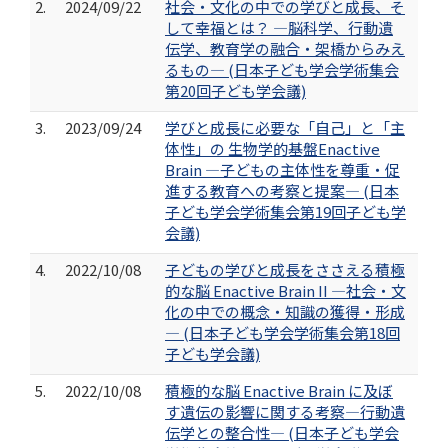
2.
2024/09/22
社会・文化の中での学びと成長、そ
して幸福とは？ ―脳科学、行動遺
伝学、教育学の融合・架橋からみえ
るもの― (日本子ども学会学術集会
第20回子ども学会議)
3.
2023/09/24
学びと成長に必要な「自己」と「主
体性」の 生物学的基盤Enactive
Brain ―子どもの主体性を尊重・促
進する教育への考察と提案― (日本
子ども学会学術集会第19回子ども学
会議)
4.
2022/10/08
子どもの学びと成長をささえる積極
的な脳 Enactive Brain II ―社会・文
化の中での概念・知識の獲得・形成
― (日本子ども学会学術集会第18回
子ども学会議)
5.
2022/10/08
積極的な脳 Enactive Brain に及ぼ
す遺伝の影響に関する考察―行動遺
伝学との整合性― (日本子ども学会