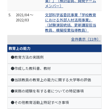
業）」（検討委員、開発チーム
メンバー）
5.
2021/04 ～
文部科学省委託事業「学校教育
2022/03
における外部人材活用事業」
（試験演習統括、更新講習担当
教員、模擬授業指導教員）
全件表示（11件）
教育上の能力
●教育方法の実践例
●作成した教科書、教材
●当該教員の教育上の能力に関する大学等の評価
●実務の経験を有する者についての特記事項
●その他教育活動上特記すべき事項