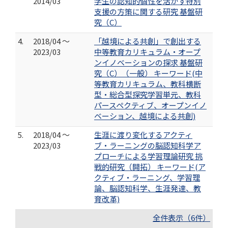
2014/03
学生の認知的個性を活かす特別
支援の方策に関する研究 基盤研
究（C）
4.
2018/04 ～
「越境による共創」で創出する
2023/03
中等教育カリキュラム・オープ
ンイノベーションの探求 基盤研
究（C）（一般） キーワード(中
等教育カリキュラム、教科横断
型・総合型探究学習単元、教科
パースペクティブ、オープンイノ
ベーション、越境による共創)
5.
2018/04 ～
生涯に渡り変化するアクティ
2023/03
ブ・ラーニングの脳認知科学ア
プローチによる学習理論研究 挑
戦的研究（開拓） キーワード(ア
クティブ・ラーニング、学習理
論、脳認知科学、生涯発達、教
育改革)
全件表示（6件）