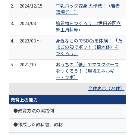
2.
2024/12/15
牛乳パック変身 大作戦！（若者
環境デー）
3.
2023/08
絵巻物をつくろう！(世田谷区立
郷土資料館)
4.
2023/03 ～
身近なものでSDGsを体験！ 「た
まごの殻でポット（植木鉢）を
つくろう」
5.
2021/10
おうちの「紙」でマスクケース
をつくろう！（環境エネルギ
ー・ラボ）
全件表示（24件）
教育上の能力
●教育方法の実践例
●作成した教科書、教材