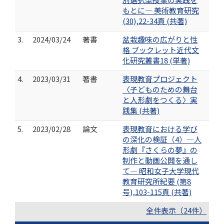
もとに― 美術教育研究
(30),22-34頁 (共著)
3.
2024/03/24
著書
盆栽趣味の広がりと性
格 ブックレット近代文
化研究叢書18 (単著)
4.
2023/03/31
著書
表現教育プロジェクト
〈子どものための舞台
と人形劇をつくる〉実
践集 (共著)
5.
2023/02/28
論文
表現教育における学び
の深化の検証（4）―人
形劇『さくらの夢』の
制作と動画公開を通し
て― 昭和女子大学現代
教育研究所紀要 (第8
号),103-115頁 (共著)
全件表示（24件）