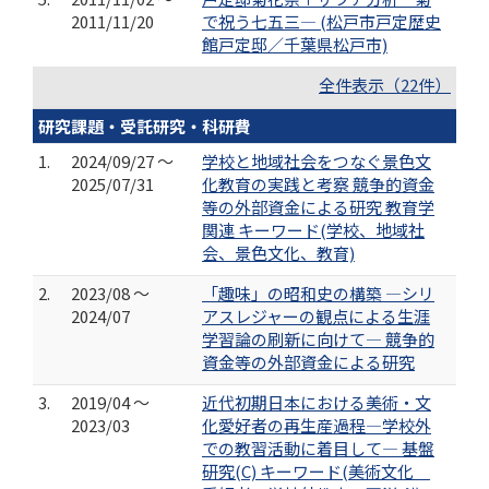
2011/11/20
で祝う七五三― (松戸市戸定歴史
館戸定邸／千葉県松戸市)
全件表示（22件）
研究課題・受託研究・科研費
1.
2024/09/27 ～
学校と地域社会をつなぐ景色文
2025/07/31
化教育の実践と考察 競争的資金
等の外部資金による研究 教育学
関連 キーワード(学校、地域社
会、景色文化、教育)
2.
2023/08 ～
「趣味」の昭和史の構築 —シリ
2024/07
アスレジャーの観点による生涯
学習論の刷新に向けて― 競争的
資金等の外部資金による研究
3.
2019/04 ～
近代初期日本における美術・文
2023/03
化愛好者の再生産過程―学校外
での教習活動に着目して― 基盤
研究(C) キーワード(美術文化