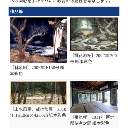
への関心を手がかりに、教育の可能性を考察します。
作品等
［桃花源記］2007年 200
号 紙本彩色
［林泉図］2005年 F150号 紙
本彩色
［山水風景、或は盆景］2010
年 181.0㎝×432.0㎝ 紙本彩色
［蜃気楼］2011年 戸定
邸使者之間 紙本彩色