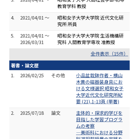
教育学科 教授
4.
2021/04/01 ～
昭和女子大学大学院 近代文化研
究所 所員
5.
2021/04/01 ～
昭和女子大学大学院 生活機構研
2026/03/31
究科 人間教育学専攻 准教授
全件表示（15件）
著書・論文歴
1.
2026/02/25
その他
小品盆栽鉢作者・横山
木黄の磁器装身具にお
ける文様選択 昭和女子
大学近代文化研究所紀
要 (21),1-13頁 (単著)
2.
2025/07/18
論文
主体的・探求的学びを
目指した学習プログラ
ムの考察
―美術科における分野
別選択型授業の実践を