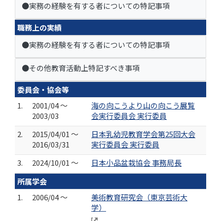
●実務の経験を有する者についての特記事項
職務上の実績
●実務の経験を有する者についての特記事項
●その他教育活動上特記すべき事項
委員会・協会等
1.
2001/04 ～
海の向こうより山の向こう展覧
2003/03
会実行委員会 実行委員
2.
2015/04/01 ～
日本乳幼児教育学会第25回大会
2016/03/31
実行委員会 実行委員
3.
2024/10/01 ～
日本小品盆栽協会 事務局長
所属学会
1.
2006/04 ～
美術教育研究会（東京芸術大
学）