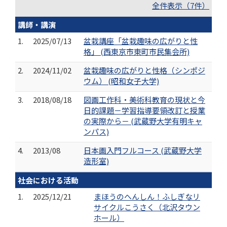
全件表示（7件）
講師・講演
1.
2025/07/13
盆栽講座「盆栽趣味の広がりと性
格」 (西東京市東町市民集会所)
2.
2024/11/02
盆栽趣味の広がりと性格（シンポジ
ウム） (昭和女子大学)
3.
2018/08/18
図画工作科・美術科教育の現状と今
日的課題－学習指導要領改訂と授業
の実際から－ (武蔵野大学有明キャ
ンパス)
4.
2013/08
日本画入門フルコース (武蔵野大学
造形室)
社会における活動
1.
2025/12/21
まほうのへんしん！ふしぎなリ
サイクルこうさく（北沢タウン
ホール）