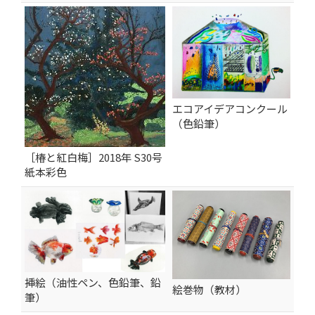
エコアイデアコンクール
（色鉛筆）
［椿と紅白梅］2018年 S30号
紙本彩色
挿絵（油性ペン、色鉛筆、鉛
絵巻物（教材）
筆）