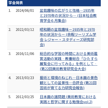
学会発表
1.
2024/06/01
盆栽趣味の広がりと性格―1935年
と1970年の状況から― (日本社会教
育学会６月集会)
2.
2022/03/12
昭和期の盆栽趣味－1935年と1970
年の状況から－ (余暇ツーリズム学
会 レジャー・スタディーズ研究部
会)
3.
2016/11/06
総合的な学習の時間における美術鑑
賞活動の実践‐教養総合「ひたすら
展覧会に行ってみる」を例として‐
(第22回美術教育研究会大会)
4.
2013/03/23
藝術と環境のねじれ―日本画の景色
観としての盆景性―合評会 (第21回
芸術が育てる力研究会報告)
5.
2012/03/25
日本画の諸問題 (美術教育における
実践と哲学に関する勉強会vol.2)