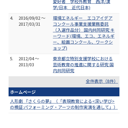
愛好者 学校外教育 西洋/漢
学/日本 近代日本)
4.
2016/09/02 ～
環境エネルギー エコアイデア
2017/03/31
コンクール事業支援業務委託
（入選作品分） 国内共同研究 キ
ーワード(環境、エコ、エネルギ
ー、絵画コンクール、ワークシ
ョップ)
5.
2012/04 ～
東京都立特別支援学校における
2013/03
芸術教育の推進に関する研究 国
内共同研究
全件表示（8件）
ホームページ
人形劇 『さくらの夢』（「表現教育による<深い学び>
の検証:パフォーミング・アーツの制作実演を通して」）