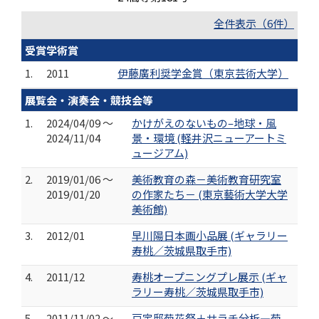
全件表示（6件）
受賞学術賞
1.
2011
伊藤廣利奨学金賞（東京芸術大学）
展覧会・演奏会・競技会等
1.
2024/04/09 ～
かけがえのないもの–地球・風
2024/11/04
景・環境 (軽井沢ニューアートミ
ュージアム)
2.
2019/01/06 ～
美術教育の森－美術教育研究室
2019/01/20
の作家たち－ (東京藝術大学大学
美術館)
3.
2012/01
早川陽日本画小品展 (ギャラリー
寿桃／茨城県取手市)
4.
2011/12
寿桃オープニングプレ展示 (ギャ
ラリー寿桃／茨城県取手市)
5.
2011/11/02 ～
戸定邸菊花祭＋サラチ分析―菊