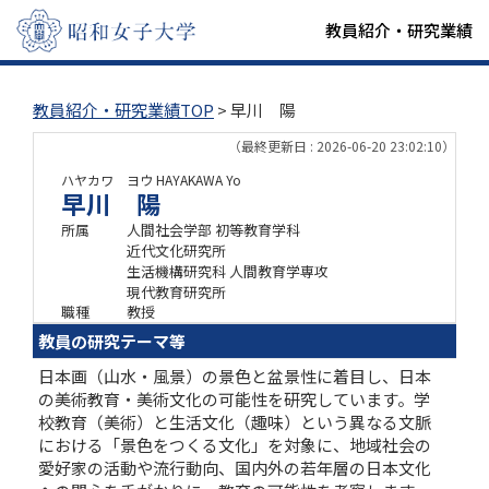
教員紹介・研究業績
教員紹介・研究業績TOP
> 早川 陽
（最終更新日 : 2026-06-20 23:02:10）
ハヤカワ ヨウ
HAYAKAWA Yo
早川 陽
所属
人間社会学部 初等教育学科
近代文化研究所
生活機構研究科 人間教育学専攻
現代教育研究所
職種
教授
教員の研究テーマ等
日本画（山水・風景）の景色と盆景性に着目し、日本
の美術教育・美術文化の可能性を研究しています。学
校教育（美術）と生活文化（趣味）という異なる文脈
における「景色をつくる文化」を対象に、地域社会の
愛好家の活動や流行動向、国内外の若年層の日本文化