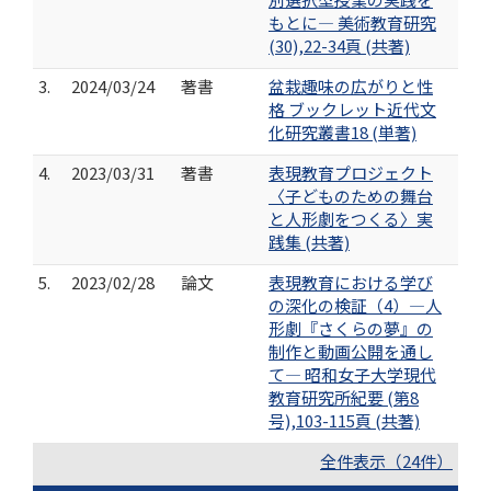
もとに― 美術教育研究
(30),22-34頁 (共著)
3.
2024/03/24
著書
盆栽趣味の広がりと性
格 ブックレット近代文
化研究叢書18 (単著)
4.
2023/03/31
著書
表現教育プロジェクト
〈子どものための舞台
と人形劇をつくる〉実
践集 (共著)
5.
2023/02/28
論文
表現教育における学び
の深化の検証（4）―人
形劇『さくらの夢』の
制作と動画公開を通し
て― 昭和女子大学現代
教育研究所紀要 (第8
号),103-115頁 (共著)
全件表示（24件）