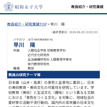
教員紹介・研究業績
教員紹介・研究業績TOP
> 早川 陽
（最終更新日 : 2026-06-20 23:02:10）
ハヤカワ ヨウ
HAYAKAWA Yo
早川 陽
所属
人間社会学部 初等教育学科
近代文化研究所
生活機構研究科 人間教育学専攻
現代教育研究所
職種
教授
教員の研究テーマ等
日本画（山水・風景）の景色と盆景性に着目し、日本
の美術教育・美術文化の可能性を研究しています。学
校教育（美術）と生活文化（趣味）という異なる文脈
における「景色をつくる文化」を対象に、地域社会の
愛好家の活動や流行動向、国内外の若年層の日本文化