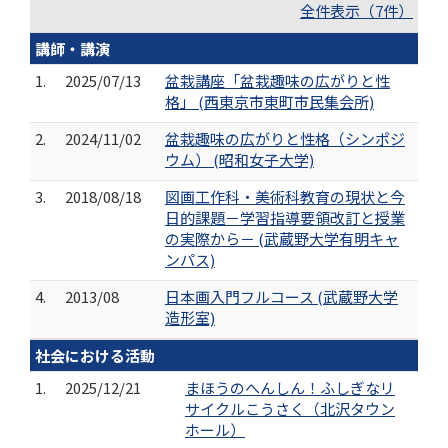
全件表示（7件）
講師・講演
1.
2025/07/13
盆栽講座「盆栽趣味の広がりと性
格」 (西東京市東町市民集会所)
2.
2024/11/02
盆栽趣味の広がりと性格（シンポジ
ウム） (昭和女子大学)
3.
2018/08/18
図画工作科・美術科教育の現状と今
日的課題－学習指導要領改訂と授業
の実際から－ (武蔵野大学有明キャ
ンパス)
4.
2013/08
日本画入門フルコース (武蔵野大学
造形室)
社会における活動
1.
2025/12/21
まほうのへんしん！ふしぎなリ
サイクルこうさく（北沢タウン
ホール）