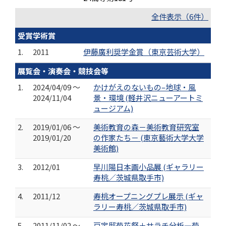
全件表示（6件）
受賞学術賞
1.
2011
伊藤廣利奨学金賞（東京芸術大学）
展覧会・演奏会・競技会等
1.
2024/04/09 ～
かけがえのないもの–地球・風
2024/11/04
景・環境 (軽井沢ニューアートミ
ュージアム)
2.
2019/01/06 ～
美術教育の森－美術教育研究室
2019/01/20
の作家たち－ (東京藝術大学大学
美術館)
3.
2012/01
早川陽日本画小品展 (ギャラリー
寿桃／茨城県取手市)
4.
2011/12
寿桃オープニングプレ展示 (ギャ
ラリー寿桃／茨城県取手市)
5.
2011/11/02 ～
戸定邸菊花祭＋サラチ分析―菊