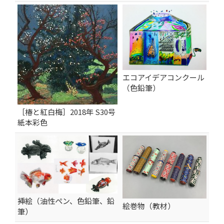
エコアイデアコンクール
（色鉛筆）
［椿と紅白梅］2018年 S30号
紙本彩色
挿絵（油性ペン、色鉛筆、鉛
絵巻物（教材）
筆）