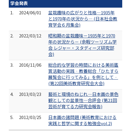
学会発表
1.
2024/06/01
盆栽趣味の広がりと性格―1935年
と1970年の状況から― (日本社会教
育学会６月集会)
2.
2022/03/12
昭和期の盆栽趣味－1935年と1970
年の状況から－ (余暇ツーリズム学
会 レジャー・スタディーズ研究部
会)
3.
2016/11/06
総合的な学習の時間における美術鑑
賞活動の実践‐教養総合「ひたすら
展覧会に行ってみる」を例として‐
(第22回美術教育研究会大会)
4.
2013/03/23
藝術と環境のねじれ―日本画の景色
観としての盆景性―合評会 (第21回
芸術が育てる力研究会報告)
5.
2012/03/25
日本画の諸問題 (美術教育における
実践と哲学に関する勉強会vol.2)