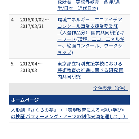
愛好者 学校外教育 西洋/漢
学/日本 近代日本)
4.
2016/09/02 ～
環境エネルギー エコアイデア
2017/03/31
コンクール事業支援業務委託
（入選作品分） 国内共同研究 キ
ーワード(環境、エコ、エネルギ
ー、絵画コンクール、ワークシ
ョップ)
5.
2012/04 ～
東京都立特別支援学校における
2013/03
芸術教育の推進に関する研究 国
内共同研究
全件表示（8件）
ホームページ
人形劇 『さくらの夢』（「表現教育による<深い学び>
の検証:パフォーミング・アーツの制作実演を通して」）