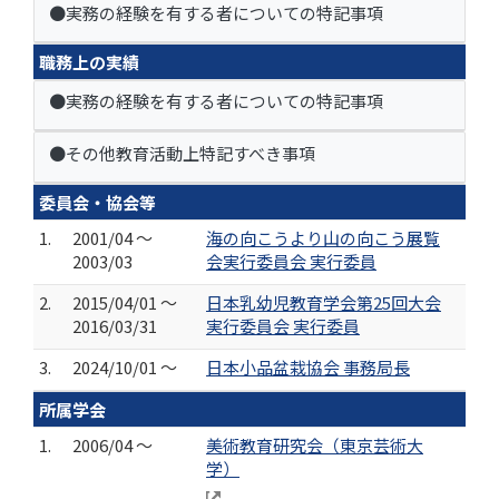
●実務の経験を有する者についての特記事項
職務上の実績
●実務の経験を有する者についての特記事項
●その他教育活動上特記すべき事項
委員会・協会等
1.
2001/04 ～
海の向こうより山の向こう展覧
2003/03
会実行委員会 実行委員
2.
2015/04/01 ～
日本乳幼児教育学会第25回大会
2016/03/31
実行委員会 実行委員
3.
2024/10/01 ～
日本小品盆栽協会 事務局長
所属学会
1.
2006/04 ～
美術教育研究会（東京芸術大
学）