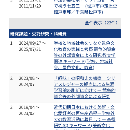
2011/11/20
で祝う七五三― (松戸市戸定歴史
館戸定邸／千葉県松戸市)
全件表示（22件）
研究課題・受託研究・科研費
1.
2024/09/27 ～
学校と地域社会をつなぐ景色文
2025/07/31
化教育の実践と考察 競争的資金
等の外部資金による研究 教育学
関連 キーワード(学校、地域社
会、景色文化、教育)
2.
2023/08 ～
「趣味」の昭和史の構築 —シリ
2024/07
アスレジャーの観点による生涯
学習論の刷新に向けて― 競争的
資金等の外部資金による研究
3.
2019/04 ～
近代初期日本における美術・文
2023/03
化愛好者の再生産過程―学校外
での教習活動に着目して― 基盤
研究(C) キーワード(美術文化