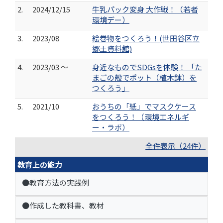
2.
2024/12/15
牛乳パック変身 大作戦！（若者
環境デー）
3.
2023/08
絵巻物をつくろう！(世田谷区立
郷土資料館)
4.
2023/03 ～
身近なものでSDGsを体験！ 「た
まごの殻でポット（植木鉢）を
つくろう」
5.
2021/10
おうちの「紙」でマスクケース
をつくろう！（環境エネルギ
ー・ラボ）
全件表示（24件）
教育上の能力
●教育方法の実践例
●作成した教科書、教材