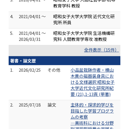
教育学科 教授
4.
2021/04/01 ～
昭和女子大学大学院 近代文化研
究所 所員
5.
2021/04/01 ～
昭和女子大学大学院 生活機構研
2026/03/31
究科 人間教育学専攻 准教授
全件表示（15件）
著書・論文歴
1.
2026/02/25
その他
小品盆栽鉢作者・横山
木黄の磁器装身具にお
ける文様選択 昭和女子
大学近代文化研究所紀
要 (21),1-13頁 (単著)
2.
2025/07/18
論文
主体的・探求的学びを
目指した学習プログラ
ムの考察
―美術科における分野
別選択型授業の実践を