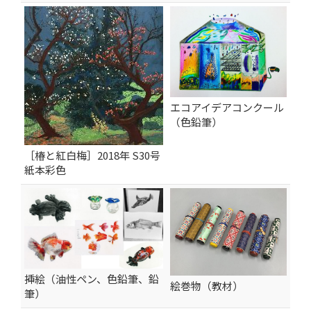
エコアイデアコンクール
（色鉛筆）
［椿と紅白梅］2018年 S30号
紙本彩色
挿絵（油性ペン、色鉛筆、鉛
絵巻物（教材）
筆）