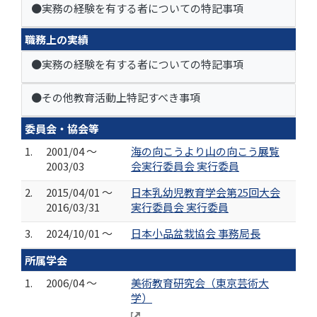
●実務の経験を有する者についての特記事項
職務上の実績
●実務の経験を有する者についての特記事項
●その他教育活動上特記すべき事項
委員会・協会等
1.
2001/04 ～
海の向こうより山の向こう展覧
2003/03
会実行委員会 実行委員
2.
2015/04/01 ～
日本乳幼児教育学会第25回大会
2016/03/31
実行委員会 実行委員
3.
2024/10/01 ～
日本小品盆栽協会 事務局長
所属学会
1.
2006/04 ～
美術教育研究会（東京芸術大
学）