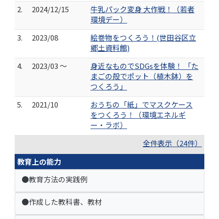
2.
2024/12/15
牛乳パック変身 大作戦！（若者
環境デー）
3.
2023/08
絵巻物をつくろう！(世田谷区立
郷土資料館)
4.
2023/03 ～
身近なものでSDGsを体験！ 「た
まごの殻でポット（植木鉢）を
つくろう」
5.
2021/10
おうちの「紙」でマスクケース
をつくろう！（環境エネルギ
ー・ラボ）
全件表示（24件）
教育上の能力
●教育方法の実践例
●作成した教科書、教材