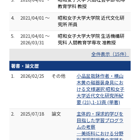
教育学科 教授
4.
2021/04/01 ～
昭和女子大学大学院 近代文化研
究所 所員
5.
2021/04/01 ～
昭和女子大学大学院 生活機構研
2026/03/31
究科 人間教育学専攻 准教授
全件表示（15件）
著書・論文歴
1.
2026/02/25
その他
小品盆栽鉢作者・横山
木黄の磁器装身具にお
ける文様選択 昭和女子
大学近代文化研究所紀
要 (21),1-13頁 (単著)
2.
2025/07/18
論文
主体的・探求的学びを
目指した学習プログラ
ムの考察
―美術科における分野
別選択型授業の実践を