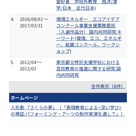
愛好者 学校外教育 西洋/漢
学/日本 近代日本)
4.
2016/09/02 ～
環境エネルギー エコアイデア
2017/03/31
コンクール事業支援業務委託
（入選作品分） 国内共同研究 キ
ーワード(環境、エコ、エネルギ
ー、絵画コンクール、ワークシ
ョップ)
5.
2012/04 ～
東京都立特別支援学校における
2013/03
芸術教育の推進に関する研究 国
内共同研究
全件表示（8件）
ホームページ
人形劇 『さくらの夢』（「表現教育による<深い学び>
の検証:パフォーミング・アーツの制作実演を通して」）