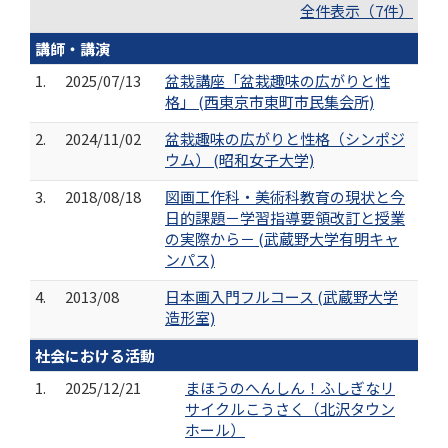
全件表示（7件）
講師・講演
1.
2025/07/13
盆栽講座「盆栽趣味の広がりと性
格」 (西東京市東町市民集会所)
2.
2024/11/02
盆栽趣味の広がりと性格（シンポジ
ウム） (昭和女子大学)
3.
2018/08/18
図画工作科・美術科教育の現状と今
日的課題－学習指導要領改訂と授業
の実際から－ (武蔵野大学有明キャ
ンパス)
4.
2013/08
日本画入門フルコース (武蔵野大学
造形室)
社会における活動
1.
2025/12/21
まほうのへんしん！ふしぎなリ
サイクルこうさく（北沢タウン
ホール）