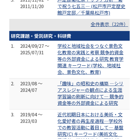
2011/11/20
で祝う七五三― (松戸市戸定歴史
館戸定邸／千葉県松戸市)
全件表示（22件）
研究課題・受託研究・科研費
1.
2024/09/27 ～
学校と地域社会をつなぐ景色文
2025/07/31
化教育の実践と考察 競争的資金
等の外部資金による研究 教育学
関連 キーワード(学校、地域社
会、景色文化、教育)
2.
2023/08 ～
「趣味」の昭和史の構築 —シリ
2024/07
アスレジャーの観点による生涯
学習論の刷新に向けて― 競争的
資金等の外部資金による研究
3.
2019/04 ～
近代初期日本における美術・文
2023/03
化愛好者の再生産過程―学校外
での教習活動に着目して― 基盤
研究(C) キーワード(美術文化