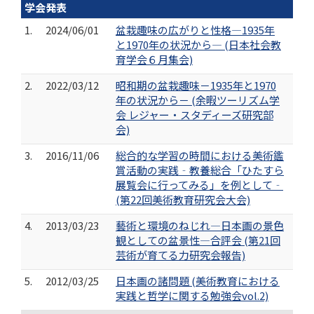
学会発表
1.
2024/06/01
盆栽趣味の広がりと性格―1935年
と1970年の状況から― (日本社会教
育学会６月集会)
2.
2022/03/12
昭和期の盆栽趣味－1935年と1970
年の状況から－ (余暇ツーリズム学
会 レジャー・スタディーズ研究部
会)
3.
2016/11/06
総合的な学習の時間における美術鑑
賞活動の実践‐教養総合「ひたすら
展覧会に行ってみる」を例として‐
(第22回美術教育研究会大会)
4.
2013/03/23
藝術と環境のねじれ―日本画の景色
観としての盆景性―合評会 (第21回
芸術が育てる力研究会報告)
5.
2012/03/25
日本画の諸問題 (美術教育における
実践と哲学に関する勉強会vol.2)