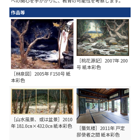
への関心を手がかりに、教育の可能性を考察します。
作品等
［桃花源記］2007年 200
号 紙本彩色
［林泉図］2005年 F150号 紙
本彩色
［山水風景、或は盆景］2010
年 181.0㎝×432.0㎝ 紙本彩色
［蜃気楼］2011年 戸定
邸使者之間 紙本彩色