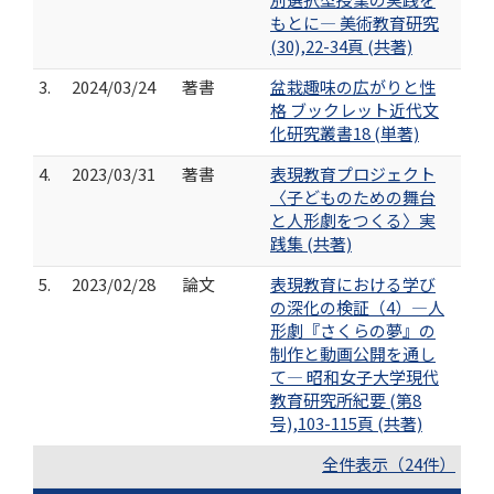
もとに― 美術教育研究
(30),22-34頁 (共著)
3.
2024/03/24
著書
盆栽趣味の広がりと性
格 ブックレット近代文
化研究叢書18 (単著)
4.
2023/03/31
著書
表現教育プロジェクト
〈子どものための舞台
と人形劇をつくる〉実
践集 (共著)
5.
2023/02/28
論文
表現教育における学び
の深化の検証（4）―人
形劇『さくらの夢』の
制作と動画公開を通し
て― 昭和女子大学現代
教育研究所紀要 (第8
号),103-115頁 (共著)
全件表示（24件）