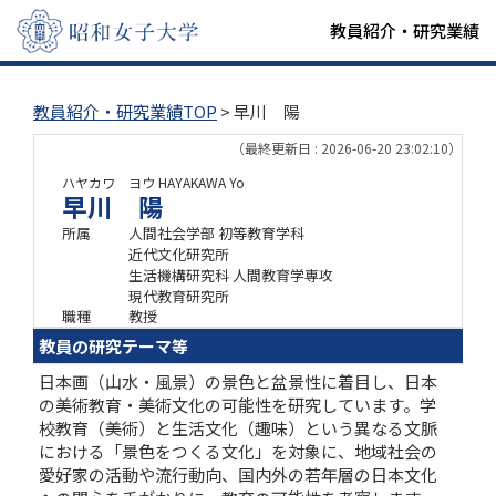
教員紹介・研究業績
教員紹介・研究業績TOP
> 早川 陽
（最終更新日 : 2026-06-20 23:02:10）
ハヤカワ ヨウ
HAYAKAWA Yo
早川 陽
所属
人間社会学部 初等教育学科
近代文化研究所
生活機構研究科 人間教育学専攻
現代教育研究所
職種
教授
教員の研究テーマ等
日本画（山水・風景）の景色と盆景性に着目し、日本
の美術教育・美術文化の可能性を研究しています。学
校教育（美術）と生活文化（趣味）という異なる文脈
における「景色をつくる文化」を対象に、地域社会の
愛好家の活動や流行動向、国内外の若年層の日本文化