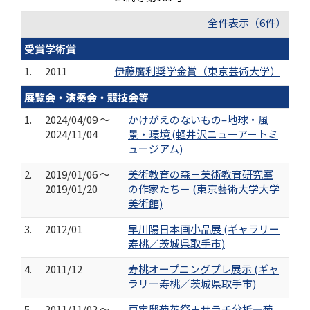
全件表示（6件）
受賞学術賞
1.
2011
伊藤廣利奨学金賞（東京芸術大学）
展覧会・演奏会・競技会等
1.
2024/04/09 ～
かけがえのないもの–地球・風
2024/11/04
景・環境 (軽井沢ニューアートミ
ュージアム)
2.
2019/01/06 ～
美術教育の森－美術教育研究室
2019/01/20
の作家たち－ (東京藝術大学大学
美術館)
3.
2012/01
早川陽日本画小品展 (ギャラリー
寿桃／茨城県取手市)
4.
2011/12
寿桃オープニングプレ展示 (ギャ
ラリー寿桃／茨城県取手市)
5.
2011/11/02 ～
戸定邸菊花祭＋サラチ分析―菊