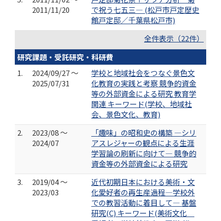
2011/11/20
で祝う七五三― (松戸市戸定歴史
館戸定邸／千葉県松戸市)
全件表示（22件）
研究課題・受託研究・科研費
1.
2024/09/27 ～
学校と地域社会をつなぐ景色文
2025/07/31
化教育の実践と考察 競争的資金
等の外部資金による研究 教育学
関連 キーワード(学校、地域社
会、景色文化、教育)
2.
2023/08 ～
「趣味」の昭和史の構築 —シリ
2024/07
アスレジャーの観点による生涯
学習論の刷新に向けて― 競争的
資金等の外部資金による研究
3.
2019/04 ～
近代初期日本における美術・文
2023/03
化愛好者の再生産過程―学校外
での教習活動に着目して― 基盤
研究(C) キーワード(美術文化