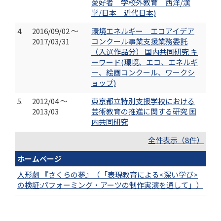
愛好者 学校外教育 西洋/漢
学/日本 近代日本)
4.
2016/09/02 ～
環境エネルギー エコアイデア
2017/03/31
コンクール事業支援業務委託
（入選作品分） 国内共同研究 キ
ーワード(環境、エコ、エネルギ
ー、絵画コンクール、ワークシ
ョップ)
5.
2012/04 ～
東京都立特別支援学校における
2013/03
芸術教育の推進に関する研究 国
内共同研究
全件表示（8件）
ホームページ
人形劇 『さくらの夢』（「表現教育による<深い学び>
の検証:パフォーミング・アーツの制作実演を通して」）