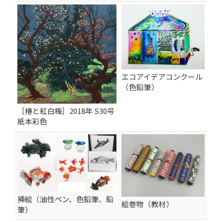
エコアイデアコンクール
（色鉛筆）
［椿と紅白梅］2018年 S30号
紙本彩色
挿絵（油性ペン、色鉛筆、鉛
絵巻物（教材）
筆）