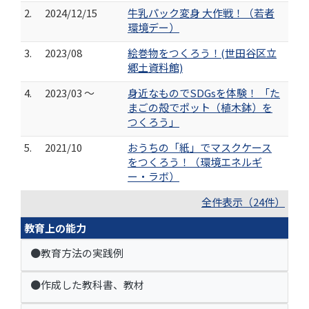
2.
2024/12/15
牛乳パック変身 大作戦！（若者
環境デー）
3.
2023/08
絵巻物をつくろう！(世田谷区立
郷土資料館)
4.
2023/03 ～
身近なものでSDGsを体験！ 「た
まごの殻でポット（植木鉢）を
つくろう」
5.
2021/10
おうちの「紙」でマスクケース
をつくろう！（環境エネルギ
ー・ラボ）
全件表示（24件）
教育上の能力
●教育方法の実践例
●作成した教科書、教材