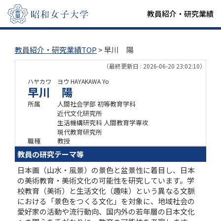
教員紹介・研究業績
教員紹介・研究業績TOP
> 早川 陽
（最終更新日 : 2026-06-20 23:02:10）
ハヤカワ ヨウ
HAYAKAWA Yo
早川 陽
所属
人間社会学部 初等教育学科
近代文化研究所
生活機構研究科 人間教育学専攻
現代教育研究所
職種
教授
教員の研究テーマ等
日本画（山水・風景）の景色と盆景性に着目し、日本
の美術教育・美術文化の可能性を研究しています。学
校教育（美術）と生活文化（趣味）という異なる文脈
における「景色をつくる文化」を対象に、地域社会の
愛好家の活動や流行動向、国内外の若年層の日本文化