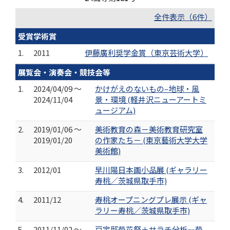
全件表示（6件）
受賞学術賞
1.
2011
伊藤廣利奨学金賞（東京芸術大学）
展覧会・演奏会・競技会等
1.
2024/04/09 ～
かけがえのないもの–地球・風
2024/11/04
景・環境 (軽井沢ニューアートミ
ュージアム)
2.
2019/01/06 ～
美術教育の森－美術教育研究室
2019/01/20
の作家たち－ (東京藝術大学大学
美術館)
3.
2012/01
早川陽日本画小品展 (ギャラリー
寿桃／茨城県取手市)
4.
2011/12
寿桃オープニングプレ展示 (ギャ
ラリー寿桃／茨城県取手市)
5.
2011/11/02 ～
戸定邸菊花祭＋サラチ分析―菊