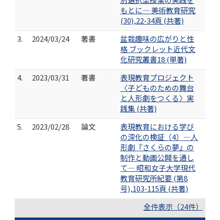
もとに― 美術教育研究
(30),22-34頁 (共著)
3.
2024/03/24
著書
盆栽趣味の広がりと性
格 ブックレット近代文
化研究叢書18 (単著)
4.
2023/03/31
著書
表現教育プロジェクト
〈子どものための舞台
と人形劇をつくる〉実
践集 (共著)
5.
2023/02/28
論文
表現教育における学び
の深化の検証（4）―人
形劇『さくらの夢』の
制作と動画公開を通し
て― 昭和女子大学現代
教育研究所紀要 (第8
号),103-115頁 (共著)
全件表示（24件）