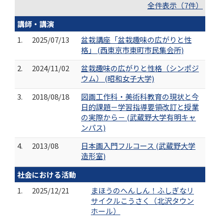
全件表示（7件）
講師・講演
1.
2025/07/13
盆栽講座「盆栽趣味の広がりと性
格」 (西東京市東町市民集会所)
2.
2024/11/02
盆栽趣味の広がりと性格（シンポジ
ウム） (昭和女子大学)
3.
2018/08/18
図画工作科・美術科教育の現状と今
日的課題－学習指導要領改訂と授業
の実際から－ (武蔵野大学有明キャ
ンパス)
4.
2013/08
日本画入門フルコース (武蔵野大学
造形室)
社会における活動
1.
2025/12/21
まほうのへんしん！ふしぎなリ
サイクルこうさく（北沢タウン
ホール）