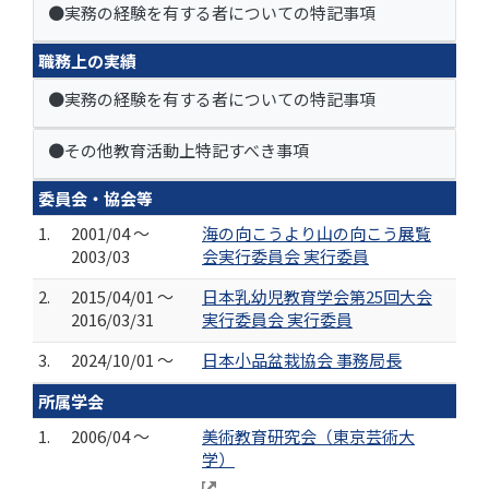
●実務の経験を有する者についての特記事項
職務上の実績
●実務の経験を有する者についての特記事項
●その他教育活動上特記すべき事項
委員会・協会等
1.
2001/04 ～
海の向こうより山の向こう展覧
2003/03
会実行委員会 実行委員
2.
2015/04/01 ～
日本乳幼児教育学会第25回大会
2016/03/31
実行委員会 実行委員
3.
2024/10/01 ～
日本小品盆栽協会 事務局長
所属学会
1.
2006/04 ～
美術教育研究会（東京芸術大
学）