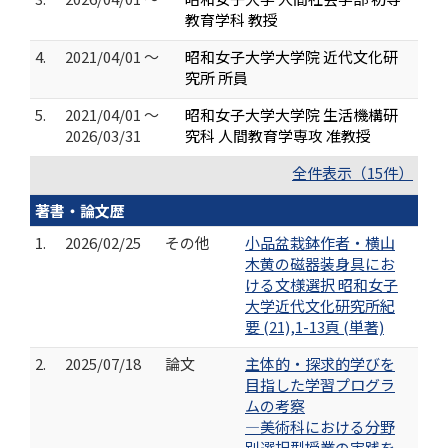
教育学科 教授
4.
2021/04/01 ～
昭和女子大学大学院 近代文化研
究所 所員
5.
2021/04/01 ～
昭和女子大学大学院 生活機構研
2026/03/31
究科 人間教育学専攻 准教授
全件表示（15件）
著書・論文歴
1.
2026/02/25
その他
小品盆栽鉢作者・横山
木黄の磁器装身具にお
ける文様選択 昭和女子
大学近代文化研究所紀
要 (21),1-13頁 (単著)
2.
2025/07/18
論文
主体的・探求的学びを
目指した学習プログラ
ムの考察
―美術科における分野
別選択型授業の実践を