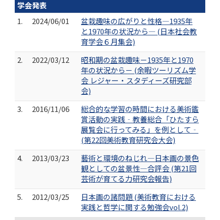
学会発表
1.
2024/06/01
盆栽趣味の広がりと性格―1935年
と1970年の状況から― (日本社会教
育学会６月集会)
2.
2022/03/12
昭和期の盆栽趣味－1935年と1970
年の状況から－ (余暇ツーリズム学
会 レジャー・スタディーズ研究部
会)
3.
2016/11/06
総合的な学習の時間における美術鑑
賞活動の実践‐教養総合「ひたすら
展覧会に行ってみる」を例として‐
(第22回美術教育研究会大会)
4.
2013/03/23
藝術と環境のねじれ―日本画の景色
観としての盆景性―合評会 (第21回
芸術が育てる力研究会報告)
5.
2012/03/25
日本画の諸問題 (美術教育における
実践と哲学に関する勉強会vol.2)