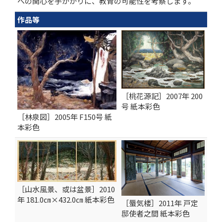
への関心を手がかりに、教育の可能性を考察します。
作品等
［桃花源記］2007年 200
号 紙本彩色
［林泉図］2005年 F150号 紙
本彩色
［山水風景、或は盆景］2010
年 181.0㎝×432.0㎝ 紙本彩色
［蜃気楼］2011年 戸定
邸使者之間 紙本彩色