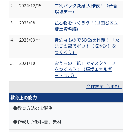
2.
2024/12/15
牛乳パック変身 大作戦！（若者
環境デー）
3.
2023/08
絵巻物をつくろう！(世田谷区立
郷土資料館)
4.
2023/03 ～
身近なものでSDGsを体験！ 「た
まごの殻でポット（植木鉢）を
つくろう」
5.
2021/10
おうちの「紙」でマスクケース
をつくろう！（環境エネルギ
ー・ラボ）
全件表示（24件）
教育上の能力
●教育方法の実践例
●作成した教科書、教材