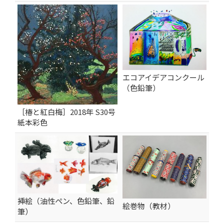
エコアイデアコンクール
（色鉛筆）
［椿と紅白梅］2018年 S30号
紙本彩色
挿絵（油性ペン、色鉛筆、鉛
絵巻物（教材）
筆）