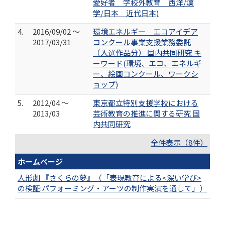
愛好者 学校外教育 西洋/漢
学/日本 近代日本)
4.
2016/09/02 ～
環境エネルギー エコアイデア
2017/03/31
コンクール事業支援業務委託
（入選作品分） 国内共同研究 キ
ーワード(環境、エコ、エネルギ
ー、絵画コンクール、ワークシ
ョップ)
5.
2012/04 ～
東京都立特別支援学校における
2013/03
芸術教育の推進に関する研究 国
内共同研究
全件表示（8件）
ホームページ
人形劇 『さくらの夢』（「表現教育による<深い学び>
の検証:パフォーミング・アーツの制作実演を通して」）