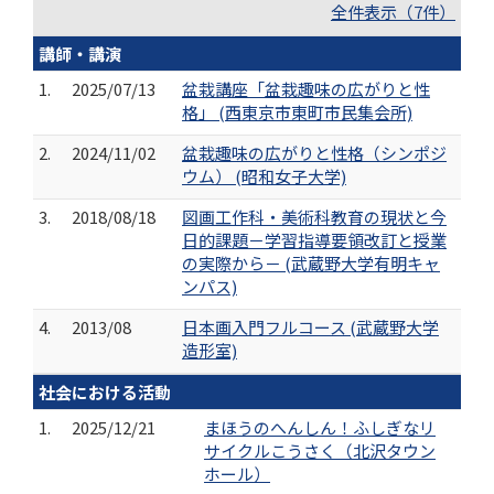
全件表示（7件）
講師・講演
1.
2025/07/13
盆栽講座「盆栽趣味の広がりと性
格」 (西東京市東町市民集会所)
2.
2024/11/02
盆栽趣味の広がりと性格（シンポジ
ウム） (昭和女子大学)
3.
2018/08/18
図画工作科・美術科教育の現状と今
日的課題－学習指導要領改訂と授業
の実際から－ (武蔵野大学有明キャ
ンパス)
4.
2013/08
日本画入門フルコース (武蔵野大学
造形室)
社会における活動
1.
2025/12/21
まほうのへんしん！ふしぎなリ
サイクルこうさく（北沢タウン
ホール）