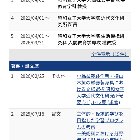
教育学科 教授
4.
2021/04/01 ～
昭和女子大学大学院 近代文化研
究所 所員
5.
2021/04/01 ～
昭和女子大学大学院 生活機構研
2026/03/31
究科 人間教育学専攻 准教授
全件表示（15件）
著書・論文歴
1.
2026/02/25
その他
小品盆栽鉢作者・横山
木黄の磁器装身具にお
ける文様選択 昭和女子
大学近代文化研究所紀
要 (21),1-13頁 (単著)
2.
2025/07/18
論文
主体的・探求的学びを
目指した学習プログラ
ムの考察
―美術科における分野
別選択型授業の実践を