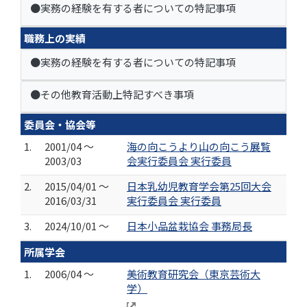
●実務の経験を有する者についての特記事項
職務上の実績
●実務の経験を有する者についての特記事項
●その他教育活動上特記すべき事項
委員会・協会等
1.
2001/04 ～
海の向こうより山の向こう展覧
2003/03
会実行委員会 実行委員
2.
2015/04/01 ～
日本乳幼児教育学会第25回大会
2016/03/31
実行委員会 実行委員
3.
2024/10/01 ～
日本小品盆栽協会 事務局長
所属学会
1.
2006/04 ～
美術教育研究会（東京芸術大
学）