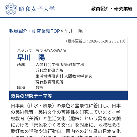
教員紹介・研究業績
教員紹介・研究業績TOP
> 早川 陽
（最終更新日 : 2026-06-20 23:02:10）
ハヤカワ ヨウ
HAYAKAWA Yo
早川 陽
所属
人間社会学部 初等教育学科
近代文化研究所
生活機構研究科 人間教育学専攻
現代教育研究所
職種
教授
教員の研究テーマ等
日本画（山水・風景）の景色と盆景性に着目し、日本
の美術教育・美術文化の可能性を研究しています。学
校教育（美術）と生活文化（趣味）という異なる文脈
における「景色をつくる文化」を対象に、地域社会の
愛好家の活動や流行動向、国内外の若年層の日本文化