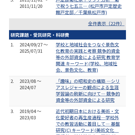
2011/11/20
で祝う七五三― (松戸市戸定歴史
館戸定邸／千葉県松戸市)
全件表示（22件）
研究課題・受託研究・科研費
1.
2024/09/27 ～
学校と地域社会をつなぐ景色文
2025/07/31
化教育の実践と考察 競争的資金
等の外部資金による研究 教育学
関連 キーワード(学校、地域社
会、景色文化、教育)
2.
2023/08 ～
「趣味」の昭和史の構築 —シリ
2024/07
アスレジャーの観点による生涯
学習論の刷新に向けて― 競争的
資金等の外部資金による研究
3.
2019/04 ～
近代初期日本における美術・文
2023/03
化愛好者の再生産過程―学校外
での教習活動に着目して― 基盤
研究(C) キーワード(美術文化