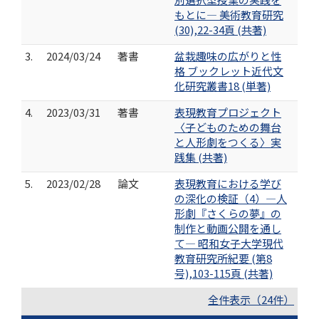
もとに― 美術教育研究
(30),22-34頁 (共著)
3.
2024/03/24
著書
盆栽趣味の広がりと性
格 ブックレット近代文
化研究叢書18 (単著)
4.
2023/03/31
著書
表現教育プロジェクト
〈子どものための舞台
と人形劇をつくる〉実
践集 (共著)
5.
2023/02/28
論文
表現教育における学び
の深化の検証（4）―人
形劇『さくらの夢』の
制作と動画公開を通し
て― 昭和女子大学現代
教育研究所紀要 (第8
号),103-115頁 (共著)
全件表示（24件）