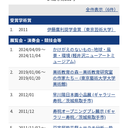
全件表示（6件）
受賞学術賞
1.
2011
伊藤廣利奨学金賞（東京芸術大学）
展覧会・演奏会・競技会等
1.
2024/04/09 ～
かけがえのないもの–地球・風
2024/11/04
景・環境 (軽井沢ニューアートミ
ュージアム)
2.
2019/01/06 ～
美術教育の森－美術教育研究室
2019/01/20
の作家たち－ (東京藝術大学大学
美術館)
3.
2012/01
早川陽日本画小品展 (ギャラリー
寿桃／茨城県取手市)
4.
2011/12
寿桃オープニングプレ展示 (ギャ
ラリー寿桃／茨城県取手市)
5.
2011/11/02 ～
戸定邸菊花祭＋サラチ分析―菊