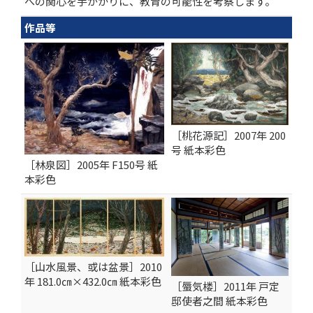
への関心を手がかりに、教育の可能性を考察します。
作品等
［桃花源記］2007年 200
号 紙本彩色
［林泉図］2005年 F150号 紙
本彩色
［山水風景、或は盆景］2010
年 181.0㎝×432.0㎝ 紙本彩色
［蜃気楼］2011年 戸定
邸使者之間 紙本彩色