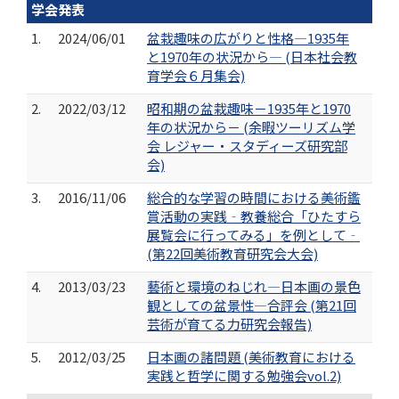
学会発表
1.
2024/06/01
盆栽趣味の広がりと性格―1935年
と1970年の状況から― (日本社会教
育学会６月集会)
2.
2022/03/12
昭和期の盆栽趣味－1935年と1970
年の状況から－ (余暇ツーリズム学
会 レジャー・スタディーズ研究部
会)
3.
2016/11/06
総合的な学習の時間における美術鑑
賞活動の実践‐教養総合「ひたすら
展覧会に行ってみる」を例として‐
(第22回美術教育研究会大会)
4.
2013/03/23
藝術と環境のねじれ―日本画の景色
観としての盆景性―合評会 (第21回
芸術が育てる力研究会報告)
5.
2012/03/25
日本画の諸問題 (美術教育における
実践と哲学に関する勉強会vol.2)