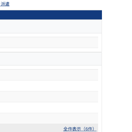
と派遣
全件表示（6件）