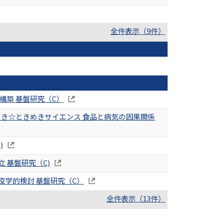
全件表示（9件）
構築 基盤研究（C）
らめき☆ときめきサイエンス 食品と病気の因果関係
)
 基盤研究（C)
学的検討 基盤研究（C）
全件表示（13件）