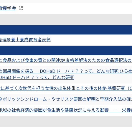
食糧学会
管理栄養士養成教育者表彰
と食品および食事の質との関連:健康格差解決のための食品選択法の
因果関係を探る ― DOHaD ドーハド ？？って、どんな研究 ひ
DOHaD ドーハド ？？って、どんな研究
概念に基づく次世代を担う女性の出生体重とその後の体格 基盤研究（C
タボリックシンドローム・やせリスク要因の解明と早期介入法の確立
地域の社会経済的要因が食生活や健康状況に与える影響 － 栄養疫