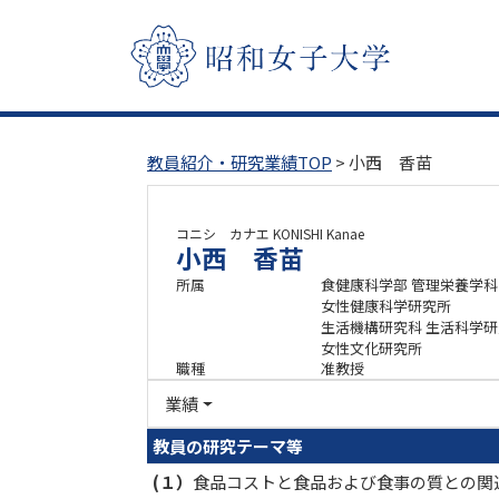
教員紹介・研究業績TOP
> 小西 香苗
コニシ カナエ
KONISHI Kanae
小西 香苗
所属
食健康科学部 管理栄養学科
女性健康科学研究所
生活機構研究科 生活科学
女性文化研究所
職種
准教授
業績
教員の研究テーマ等
(１）
食品コストと食品および食事の質との関