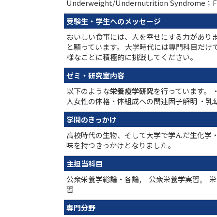
Underweight/Undernutrition Syndr
受験生・学生へのメッセージ
おいしい食事には、人を幸せにする力がありま
と願っています。 大学時代には専門科目だけ
様なことに積極的に挑戦してください。
ゼミ・研究室内容
以下のような
栄養疫学研究
を行っています。 
人女性の体格・体組成への関連因子解明 ・乳
学問のきっかけ
高校時代の生物、そして大学で学んだ生化学
味を持つきっかけとなりました。
主担当科目
公衆栄養学総論・各論, 公衆栄養学実習, 栄
習
専門分野