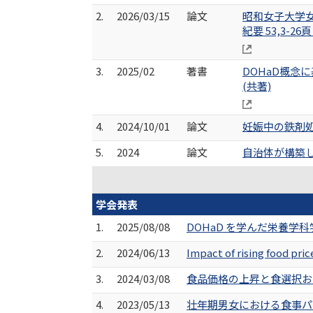
2.
2026/03/15
論文
昭和女子大学
紀要 53,3-26頁
3.
2025/02
著書
DOHaD概念
(共著)
4.
2024/10/01
論文
妊娠中の鉄剤処方
5.
2024
論文
自治体が構築した
学会発表
1.
2025/08/08
DOHaD を学んだ栄養学
2.
2024/06/13
Impact of rising food pri
3.
2024/03/08
食品価格の上昇と食選択およ
4.
2023/05/13
壮年期男女における食事パ