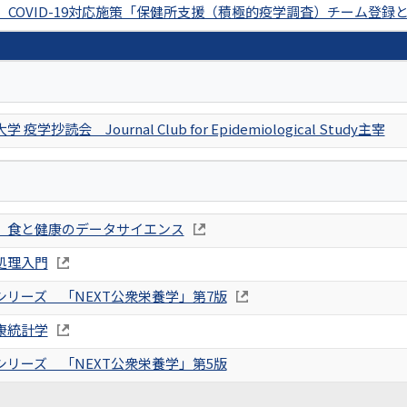
 COVID-19対応施策「保健所支援（積極的疫学調査）チーム登録
疫学抄読会 Journal Club for Epidemiological Study主宰
 食と健康のデータサイエンス
処理入門
シリーズ 「NEXT公衆栄養学」第7版
康統計学
シリーズ 「NEXT公衆栄養学」第5版