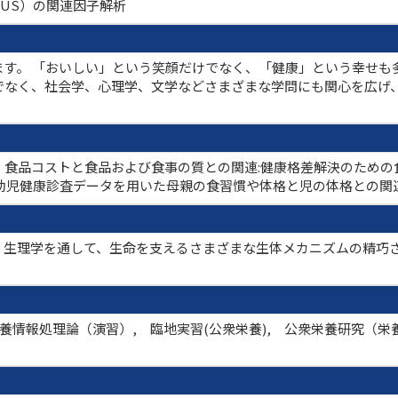
ome；FUS）の関連因子解析
す。 「おいしい」という笑顔だけでなく、「健康」という幸せも
でなく、社会学、心理学、文学などさまざまな学問にも関心を広げ
・食品コストと食品および食事の質との関連:健康格差解決のための食
幼児健康診査データを用いた母親の食習慣や体格と児の体格との関
・生理学を通して、生命を支えるさまざまな生体メカニズムの精巧
養情報処理論（演習）, 臨地実習(公衆栄養), 公衆栄養研究（