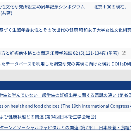
女性文化研究所設立40周年記念シンポジウム 北京＋30の現在、
 (共著)
に基づく生殖年齢女性とその次世代の健康 昭和女子大学女性文化研究叢書 
と妊娠前体格との関連 栄養学雑誌 82 (5),121-134頁 (単著)
データベースを利用した調査研究の実現に向けた検討 DOHaD研究 12 (2
科学生と学んでいない一般学生の妊娠出産に関する意識の違い (第4
ces on health and food choices (The 19th International Congress
び健康状態との関連 (第94回日本衛生学会総会)
ターンとソーシャルキャピタルとの関連 (第77回 日本栄養・食糧