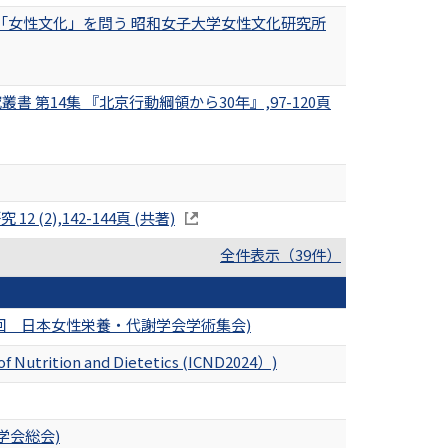
「女性文化」を問う 昭和女子大学女性文化研究所
第14集 『北京行動綱領から30年』,97-120頁
),142-144頁 (共著)
全件表示（39件）
9回 日本女性栄養・代謝学会学術集会)
 of Nutrition and Dietetics (ICND2024）)
学会総会)