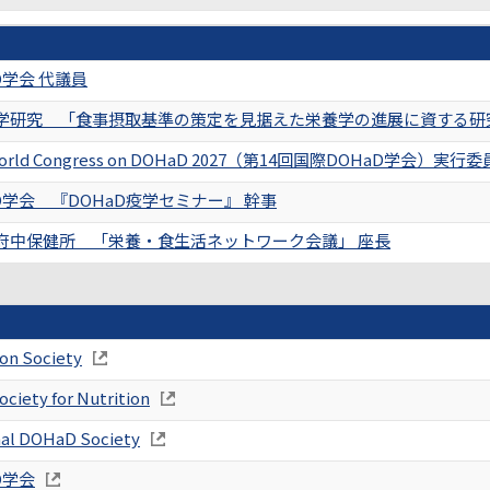
D学会 代議員
学研究 「食事摂取基準の策定を見据えた栄養学の進展に資する研
 World Congress on DOHaD 2027（第14回国際DOHaD学会）実
D学会 『DOHaD疫学セミナー』 幹事
府中保健所 「栄養・食生活ネットワーク会議」 座長
ion Society
ciety for Nutrition
nal DOHaD Society
D学会