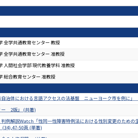
学 全学共通教育センター 教授
学 全学共通教育センター 准教授
 人間社会学部 現代教養学科 准教授
学 総合教育センター 准教授
自治体における言語アクセスの法基盤 ニューヨーク市を例に」 『ジュ
ー 2版』 (共著)
・判例解説Watch「性同一性障害特例法における性別変更のため
4),47-50頁 (単著)