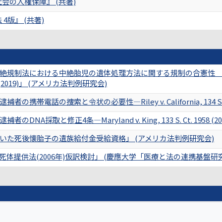
会の人権保障』 (共著)
4版』 (共著)
における中絶胎児の遺体処理方法に関する規制の合憲性 Box v. Planned
 1780 (2019)」 (アメリカ法判例研究会)
帯電話の捜索と令状の必要性―Riley v. California, 134 S. C
NA採取と修正4条―Maryland v. King, 133 S. Ct. 1958 
いた死後懐胎子の遺族給付金受給資格」 (アメリカ法判例研究会)
体提供法(2006年)仮訳検討」 (慶應大学「医療と法の連携基盤研