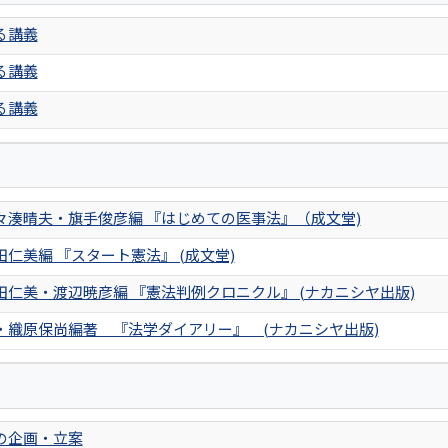
る講義
る講義
る講義
々湊晴夫・旗手俊彦編 『はじめての医事法』（成文堂)
仁美編 『スタート憲法』 (成文堂)
田仁美・渡辺暁彦編 『憲法判例クロニクル』 (ナカニシヤ出版)
・織原保尚編著 『法学ダイアリー』 (ナカニシヤ出版)
の企画・立案