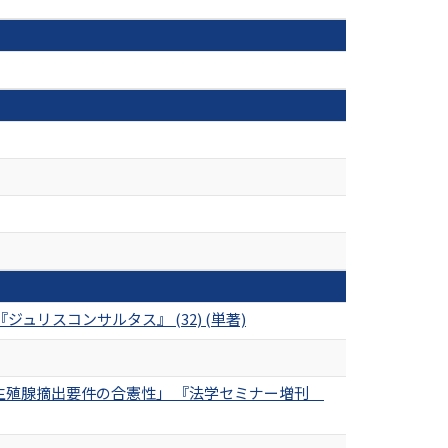
リスコンサルタス』 (32) (単著)
の生殖腺摘出要件の合憲性」 『法学セミナー増刊