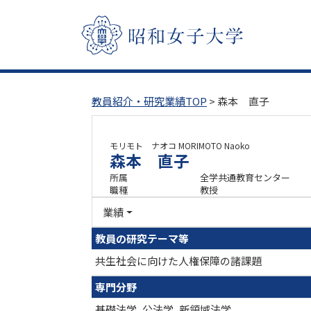
教員紹介・研究業績TOP
> 森本 直子
モリモト ナオコ
MORIMOTO Naoko
森本 直子
所属
全学共通教育センター
職種
教授
業績
教員の研究テーマ等
共生社会に向けた人権保障の諸課題
専門分野
基礎法学, 公法学, 新領域法学