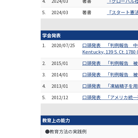
4.
2024/03
著書
『グローバル社
5.
2024/03
著書
『スタート憲法 
学会発表
1.
2020/07/25
口頭発表 「判例報告 中絶規制法
Kentucky, 139 S. Ct.
2.
2015/01
口頭発表 「判例報告 被逮捕者の携
3.
2014/01
口頭発表 「判例報告 被逮捕者のD
4.
2013/01
口頭発表 「凍結精子を用
5.
2012/12
口頭発表 「アメリカ統一死
教育上の能力
●教育方法の実践例