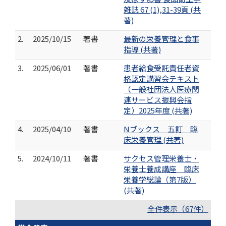
雑誌 67 (1),31-39頁 (共
著)
2.
2025/10/15
著書
最新の栄養管理と食事
指導 (共著)
3.
2025/06/01
著書
患者給食受託責任者資
格認定講習会テキスト
（一般社団法人医療関
連サービス振興会指
定）2025年度 (共著)
4.
2025/04/10
著書
Nブックス 五訂 臨
床栄養管理 (共著)
5.
2024/10/11
著書
サクセス管理栄養士・
栄養士養成講座 臨床
栄養学総論（第7版）
(共著)
全件表示（67件）