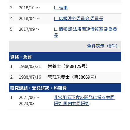
3.
2018/10 ～
∟ 理事
4.
2018/04 ～
∟ 広報渉外委員会 委員長
5.
2017/09 ～
∟ 情報部 法規関連情報室 副委員
長
全件表示（8件）
資格・免許
1.
1988/03/31
栄養士（第88125号）
2.
1988/07/16
管理栄養士（第38689号）
研究課題・受託研究・科研費
1.
2021/06 ～
非常用嚥下食の開発に係る共同
2023/03
研究 国内共同研究