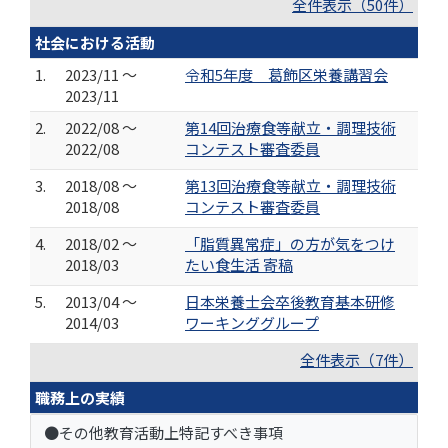
全件表示（50件）
社会における活動
1.
2023/11 ～
令和5年度 葛飾区栄養講習会
2023/11
2.
2022/08 ～
第14回治療食等献立・調理技術
2022/08
コンテスト審査委員
3.
2018/08 ～
第13回治療食等献立・調理技術
2018/08
コンテスト審査委員
4.
2018/02 ～
「脂質異常症」の方が気をつけ
2018/03
たい食生活 寄稿
5.
2013/04 ～
日本栄養士会卒後教育基本研修
2014/03
ワーキンググループ
全件表示（7件）
職務上の実績
●その他教育活動上特記すべき事項