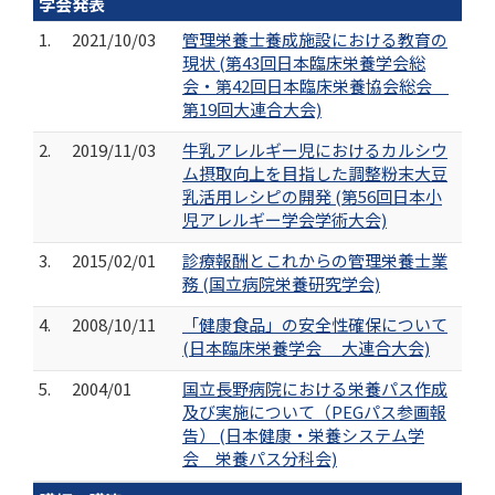
学会発表
1.
2021/10/03
管理栄養士養成施設における教育の
現状 (第43回日本臨床栄養学会総
会・第42回日本臨床栄養協会総会
第19回大連合大会)
2.
2019/11/03
牛乳アレルギー児におけるカルシウ
ム摂取向上を目指した調整粉末大豆
乳活用レシピの開発 (第56回日本小
児アレルギー学会学術大会)
3.
2015/02/01
診療報酬とこれからの管理栄養士業
務 (国立病院栄養研究学会)
4.
2008/10/11
「健康食品」の安全性確保について
(日本臨床栄養学会 大連合大会)
5.
2004/01
国立長野病院における栄養パス作成
及び実施について（PEGパス参画報
告） (日本健康・栄養システム学
会 栄養パス分科会)