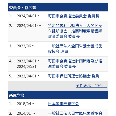
委員会・協会等
1.
2024/04/01 ～
町田市食育推進委員会 委員長
2.
2024/04/01 ～
特定非営利活動法人 人間ドッ
ク健診協会 推薦制度申請書類
審査委員会 委員長
3.
2022/06 ～
一般社団法人全国栄養士養成施
設協会 理事
4.
2022/04/01 ～
町田市食育推進計画策定及び推
2024/03/31
進委員会 委員長
5.
2022/04/01 ～
町田市保健所運営協議会 委員
全件表示（17件）
所属学会
1.
2018/04 ～
日本栄養改善学会
2.
2014/01 ～
一般社団法人日本臨床栄養協会