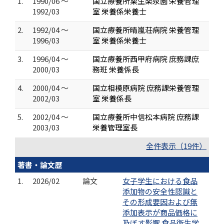
1.
1990/06 ～
国立療養所栗生楽泉園 栄養管理
1992/03
室 栄養係栄養士
2.
1992/04 ～
国立療養所晴嵐荘病院 栄養管理
1996/03
室 栄養係栄養士
3.
1996/04 ～
国立療養所西甲府病院 庶務課庶
2000/03
務班 栄養係長
4.
2000/04 ～
国立相模原病院 庶務課栄養管理
2002/03
室 栄養係長
5.
2002/04 ～
国立療養所中信松本病院 庶務課
2003/03
栄養管理室長
全件表示（19件）
著書・論文歴
1.
2026/02
論文
女子学生における食品
添加物の安全性認識と
その形成要因および無
添加表示が商品価格に
及ぼす影響 食品衛生学