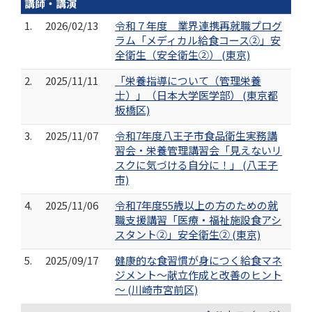
講師・講演
1.
2026/02/13
令和７年度 業界連携再就職プログ
ラム「メディカル給食コース②」安
全衛生（安全衛生②） (東京)
2.
2025/11/11
「栄養指導について（管理栄養
士）」（日本大学医学部） (東京都
板橋区)
3.
2025/11/07
令和7年度八王子市食品衛生実務講
習会・栄養管理講習会「見えないリ
スクに気づける自分に！」 (八王子
市)
4.
2025/11/06
令和7年度55歳以上の方のための就
職支援講習「医療・福祉施設食アシ
スタント②」安全衛生② (東京)
5.
2025/09/17
健康的な食習慣が身につく給食マネ
ジメント～献立作成と改善のヒント
～ (川崎市宮前区)