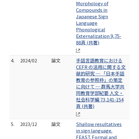
Morphology of
Compounds in
Japanese Sign
Language
Phonological
Externalization 9,75-
88頁 (共著)
4.
2024/02
論文
手話言語教育における
CEFR の活用に関する文
献的研究 ─ 「日本手話
教育の参照枠」の策定
に向けて ─ 群馬大学共
同教育学部紀要 人文・
社会科学編 73,141-154
頁 (共著)
5.
2023/12
論文
Shallow resultatives
in sign language.
FEAST. Formal and