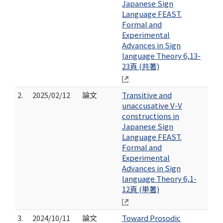
Japanese Sign
Language FEAST.
Formal and
Experimental
Advances in Sign
language Theory 6,13-
23頁 (共著)
2.
2025/02/12
論文
Transitive and
unaccusative V-V
constructions in
Japanese Sign
Language FEAST.
Formal and
Experimental
Advances in Sign
language Theory 6,1-
12頁 (単著)
3.
2024/10/11
論文
Toward Prosodic