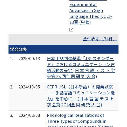
Experimental
Advances in Sign
language Theory 5,1-
13頁 (単著)
全件表示（34件）
学会発表
1.
2025/09/13
日本手話到達基準「JSLスタンダー
ド」におけるコミュニケーション言
語活動の策定 (日 本 言 語 テ ス ト 学
会第 28 回全 国 研 究 大 会)
2.
2024/10/05
CEFR-JSL（日本手話）の開発試案
―「手話言語コミュニケーション能
力」を中心に― (日 本 言 語 テ ス ト
学 会第 27 回全 国 研 究 大 会)
3.
2024/08/08
Phonological Realizations of
Three Types of Compounds in
Japanese Sign Language (Formal