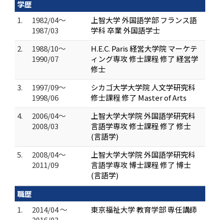
学歴
1.
1982/04～
上智大学 外国語学部 フランス語
1987/03
学科 卒業 外国語学士
2.
1988/10～
H.E.C. Paris 経営大学院 マーケテ
1990/07
ィング専攻 修士課程 修了 経営学
修士
3.
1997/09～
シカゴ大学大学院 人文学研究科
1998/06
修士課程 修了 Master of Arts
4.
2006/04～
上智大学大学院 外国語学研究科
2008/03
言語学専攻 修士課程 修了 修士
(言語学)
5.
2008/04～
上智大学大学院 外国語学研究科
2011/09
言語学専攻 博士課程 修了 博士
(言語学)
職歴
1.
2014/04 ～
東京福祉大学 教育学部 専任講師
2016/03