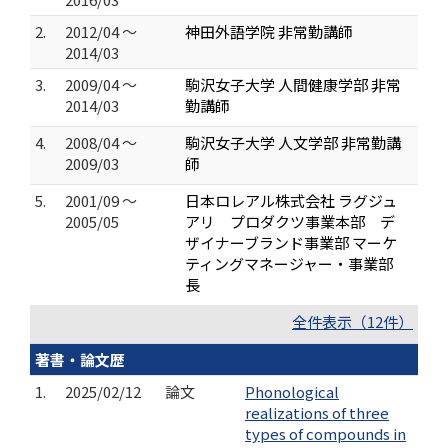
2.
2012/04 ～
神田外語学院 非常勤講師
2014/03
3.
2009/04 ～
駒沢女子大学 人間健康学部 非常
2014/03
勤講師
4.
2008/04 ～
駒沢女子大学 人文学部 非常勤講
2009/03
師
5.
2001/09 ～
日本ロレアル株式会社 ラグジュ
2005/05
アリ プロダクツ事業本部 デ
ザイナーブランド事業部 マーケ
ティングマネージャー・事業部
長
全件表示（12件）
著書・論文歴
1.
2025/02/12
論文
Phonological
realizations of three
types of compounds in