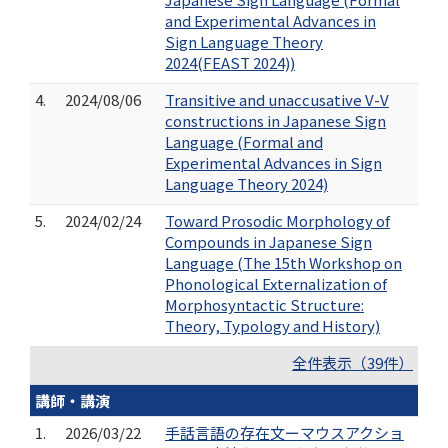
and Experimental Advances in
Sign Language Theory
2024(FEAST 2024))
4.
2024/08/06
Transitive and unaccusative V-V
constructions in Japanese Sign
Language (Formal and
Experimental Advances in Sign
Language Theory 2024)
5.
2024/02/24
Toward Prosodic Morphology of
Compounds in Japanese Sign
Language (The 15th Workshop on
Phonological Externalization of
Morphosyntactic Structure:
Theory, Typology and History)
全件表示（39件）
講師・講演
1.
2026/03/22
手話言語の存在文ーマウスアクショ