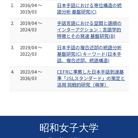
1.
2016/04 ～
日本手話における等位構造の統
2019/03
語分析 基盤研究(C)
2.
2019/04 ～
手話言語における空間と語順の
2024/03
インターアクション：言語学的
特徴とその発達 基盤研究(B)
3.
2019/04 ～
日本手話の複合述部の統語分析
2022/03
基盤研究(C) キーワード(日本手
話、複合述部、統語構造)
4.
2023/04 ～
CEFRに準拠した日本手話到達基
2026/03
準「JSLスタンダード」の策定と
活用 挑戦的研究（萌芽）
昭和女子大学