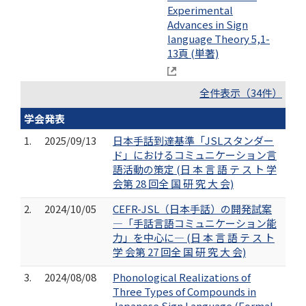
Experimental
Advances in Sign
language Theory 5,1-
13頁 (単著)
全件表示（34件）
学会発表
1.
2025/09/13
日本手話到達基準「JSLスタンダー
ド」におけるコミュニケーション言
語活動の策定 (日 本 言 語 テ ス ト 学
会第 28 回全 国 研 究 大 会)
2.
2024/10/05
CEFR-JSL（日本手話）の開発試案
―「手話言語コミュニケーション能
力」を中心に― (日 本 言 語 テ ス ト
学 会第 27 回全 国 研 究 大 会)
3.
2024/08/08
Phonological Realizations of
Three Types of Compounds in
Japanese Sign Language (Formal