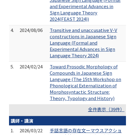
and Experimental Advances in
Sign Language Theory
2024(FEAST 2024))
4.
2024/08/06
Transitive and unaccusative V-V
constructions in Japanese Sign
Language (Formal and
Experimental Advances in Sign
Language Theory 2024)
5.
2024/02/24
Toward Prosodic Morphology of
Compounds in Japanese Sign
Language (The 15th Workshop on
Phonological Externalization of
Morphosyntactic Structure:
Theory, Typology and History)
全件表示（39件）
講師・講演
1.
2026/03/22
手話言語の存在文ーマウスアクショ