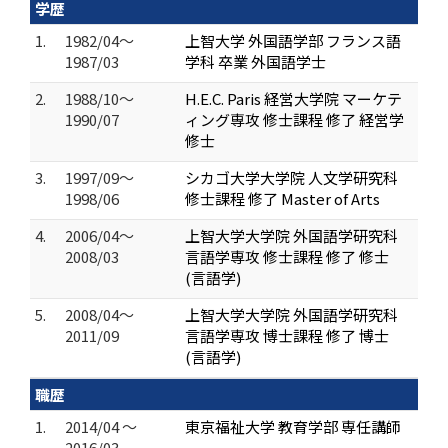
学歴
1.
1982/04～
上智大学 外国語学部 フランス語
1987/03
学科 卒業 外国語学士
2.
1988/10～
H.E.C. Paris 経営大学院 マーケテ
1990/07
ィング専攻 修士課程 修了 経営学
修士
3.
1997/09～
シカゴ大学大学院 人文学研究科
1998/06
修士課程 修了 Master of Arts
4.
2006/04～
上智大学大学院 外国語学研究科
2008/03
言語学専攻 修士課程 修了 修士
(言語学)
5.
2008/04～
上智大学大学院 外国語学研究科
2011/09
言語学専攻 博士課程 修了 博士
(言語学)
職歴
1.
2014/04 ～
東京福祉大学 教育学部 専任講師
2016/03