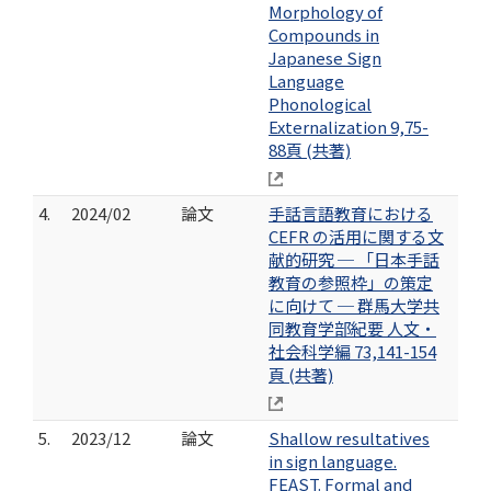
Morphology of
Compounds in
Japanese Sign
Language
Phonological
Externalization 9,75-
88頁 (共著)
4.
2024/02
論文
手話言語教育における
CEFR の活用に関する文
献的研究 ─ 「日本手話
教育の参照枠」の策定
に向けて ─ 群馬大学共
同教育学部紀要 人文・
社会科学編 73,141-154
頁 (共著)
5.
2023/12
論文
Shallow resultatives
in sign language.
FEAST. Formal and