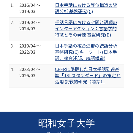
1.
2016/04 ～
日本手話における等位構造の統
2019/03
語分析 基盤研究(C)
2.
2019/04 ～
手話言語における空間と語順の
2024/03
インターアクション：言語学的
特徴とその発達 基盤研究(B)
3.
2019/04 ～
日本手話の複合述部の統語分析
2022/03
基盤研究(C) キーワード(日本手
話、複合述部、統語構造)
4.
2023/04 ～
CEFRに準拠した日本手話到達基
2026/03
準「JSLスタンダード」の策定と
活用 挑戦的研究（萌芽）
昭和女子大学