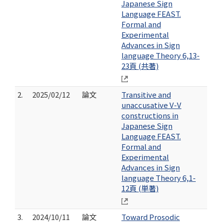
Japanese Sign
Language FEAST.
Formal and
Experimental
Advances in Sign
language Theory 6,13-
23頁 (共著)
2.
2025/02/12
論文
Transitive and
unaccusative V-V
constructions in
Japanese Sign
Language FEAST.
Formal and
Experimental
Advances in Sign
language Theory 6,1-
12頁 (単著)
3.
2024/10/11
論文
Toward Prosodic