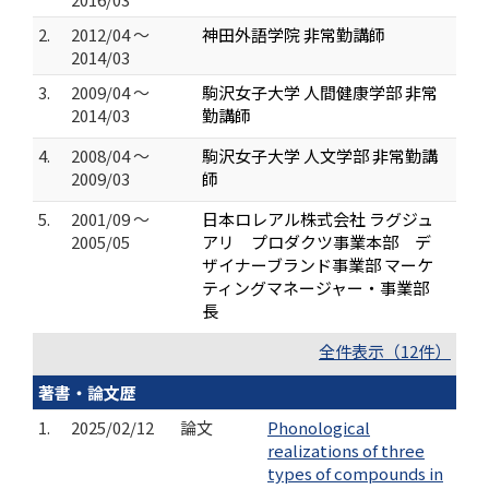
2.
2012/04 ～
神田外語学院 非常勤講師
2014/03
3.
2009/04 ～
駒沢女子大学 人間健康学部 非常
2014/03
勤講師
4.
2008/04 ～
駒沢女子大学 人文学部 非常勤講
2009/03
師
5.
2001/09 ～
日本ロレアル株式会社 ラグジュ
2005/05
アリ プロダクツ事業本部 デ
ザイナーブランド事業部 マーケ
ティングマネージャー・事業部
長
全件表示（12件）
著書・論文歴
1.
2025/02/12
論文
Phonological
realizations of three
types of compounds in