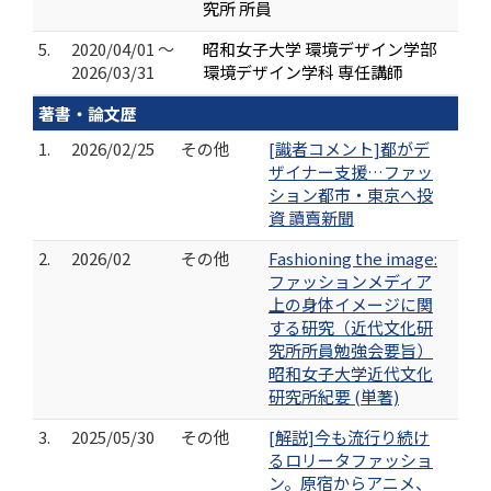
究所 所員
5.
2020/04/01 ～
昭和女子大学 環境デザイン学部
2026/03/31
環境デザイン学科 専任講師
著書・論文歴
1.
2026/02/25
その他
[識者コメント]都がデ
ザイナー支援…ファッ
ション都市・東京へ投
資 讀賣新聞
2.
2026/02
その他
Fashioning the image:
ファッションメディア
上の身体イメージに関
する研究（近代文化研
究所所員勉強会要旨）
昭和女子大学近代文化
研究所紀要 (単著)
3.
2025/05/30
その他
[解説]今も流行り続け
るロリータファッショ
ン。原宿からアニメ、