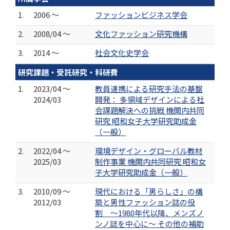
1.
2006 ～
ファッションビジネス学会
2.
2008/04 ～
文化ファッション研究機構
3.
2014 ～
社会文化史学会
研究課題・受託研究・科研費
1.
2023/04 ～
教員連携による研究手法の基盤
2024/03
開発： 多領域デザインによる社
会課題解決への挑戦 機関内共同
研究 昭和女子大学研究助成金
（一般）
2.
2022/04 ～
環境デザイン・グローバル教材
2025/03
制作事業 機関内共同研究 昭和女
子大学研究助成金（一般）
3.
2010/09 ～
現代における「男らしさ」の構
2012/03
築と男性ファッション誌の役
割 〜1980年代以降、メンズノ
ンノ誌を中心に〜 その他の補助