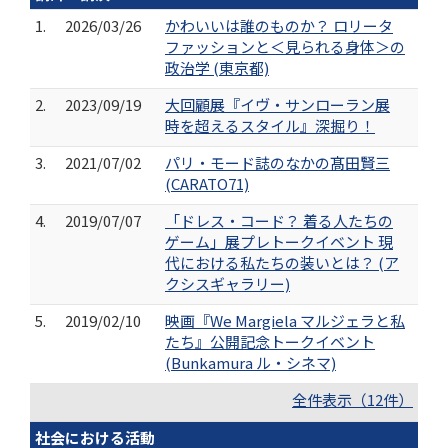
1.
2026/03/26
かわいいは誰のものか？ ロリータ
ファッションと＜見られる身体＞の
政治学 (東京都)
2.
2023/09/19
大回顧展『イヴ・サンローラン展
時を超えるスタイル』深掘り！
3.
2021/07/02
パリ・モード誌のなかの髙田賢三
(CARATO71)
4.
2019/07/07
「ドレス・コード？ 着る人たちの
ゲーム」展プレトークイベント 現
代における私たちの装いとは？ (ア
クシスギャラリー)
5.
2019/02/10
映画『We Margiela マルジェラと私
たち』公開記念トークイベント
(Bunkamura ル・シネマ)
全件表示（12件）
社会における活動