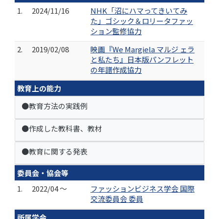
1.
2024/11/16
NHK「沼にハマってきいてみ
た」ゴシック＆ロリータファッ
ション監修協力
2.
2019/02/08
映画『We Margiela マルジ ェラ
と私たち』日本版パンフレット
の年譜作成協力
教育上の能力
●教育方法の実践例
●作成した教科書、教材
●教育に関する発表
委員会・協会等
1.
2022/04 ～
ファッションビジネス学会 国際
交流委員会 委員
所属学会