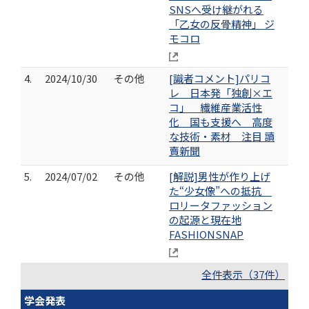
SNSへ受け継がれる
「乙女の反骨精神」 ジ
モコロ
4.
2024/10/30
その他
[識者コメント]パリコ
レ 日本発「独創×エ
コ」 繊維産業活性
化 国も支援へ 高度
な技術・素材 注目 讀
賣新聞
5.
2024/07/02
その他
[解説]男性が作り上げ
た“少女像”への抵抗
ロリータファッション
の起源と現在地
FASHIONSNAP
全件表示（37件）
学会発表