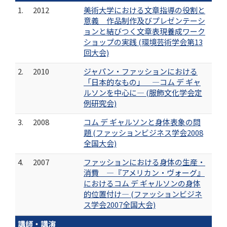
1.
2012
美術大学における文章指導の役割と
意義 作品制作及びプレゼンテーシ
ョンと結びつく文章表現養成ワーク
ショップの実践 (環境芸術学会第13
回大会)
2.
2010
ジャパン・ファッションにおける
「日本的なもの」 ―コム デ ギャ
ルソンを中心に― (服飾文化学会定
例研究会)
3.
2008
コム デ ギャルソンと身体表象の問
題 (ファッションビジネス学会2008
全国大会)
4.
2007
ファッションにおける身体の生産・
消費 ―『アメリカン・ヴォーグ』
におけるコム デ ギャルソンの身体
的位置付け― (ファッションビジネ
ス学会2007全国大会)
講師・講演