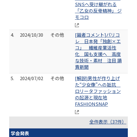
SNSへ受け継がれる
「乙女の反骨精神」 ジ
モコロ
4.
2024/10/30
その他
[識者コメント]パリコ
レ 日本発「独創×エ
コ」 繊維産業活性
化 国も支援へ 高度
な技術・素材 注目 讀
賣新聞
5.
2024/07/02
その他
[解説]男性が作り上げ
た“少女像”への抵抗
ロリータファッション
の起源と現在地
FASHIONSNAP
全件表示（37件）
学会発表