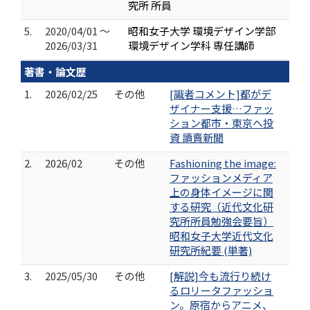
究所 所員
5.
2020/04/01 ～
昭和女子大学 環境デザイン学部
2026/03/31
環境デザイン学科 専任講師
著書・論文歴
1.
2026/02/25
その他
[識者コメント]都がデ
ザイナー支援…ファッ
ション都市・東京へ投
資 讀賣新聞
2.
2026/02
その他
Fashioning the image:
ファッションメディア
上の身体イメージに関
する研究（近代文化研
究所所員勉強会要旨）
昭和女子大学近代文化
研究所紀要 (単著)
3.
2025/05/30
その他
[解説]今も流行り続け
るロリータファッショ
ン。原宿からアニメ、