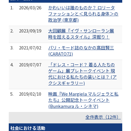
1.
2026/03/26
かわいいは誰のものか？ ロリータ
ファッションと＜見られる身体＞の
政治学 (東京都)
2.
2023/09/19
大回顧展『イヴ・サンローラン展
時を超えるスタイル』深掘り！
3.
2021/07/02
パリ・モード誌のなかの髙田賢三
(CARATO71)
4.
2019/07/07
「ドレス・コード？ 着る人たちの
ゲーム」展プレトークイベント 現
代における私たちの装いとは？ (ア
クシスギャラリー)
5.
2019/02/10
映画『We Margiela マルジェラと私
たち』公開記念トークイベント
(Bunkamura ル・シネマ)
全件表示（12件）
社会における活動