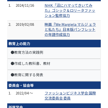
1.
2024/11/16
NHK「沼にハマってきいてみ
た」ゴシック＆ロリータファッ
ション監修協力
2.
2019/02/08
映画『We Margiela マルジ ェラ
と私たち』日本版パンフレット
の年譜作成協力
教育上の能力
●教育方法の実践例
●作成した教科書、教材
●教育に関する発表
委員会・協会等
1.
2022/04 ～
ファッションビジネス学会 国際
交流委員会 委員
所属学会