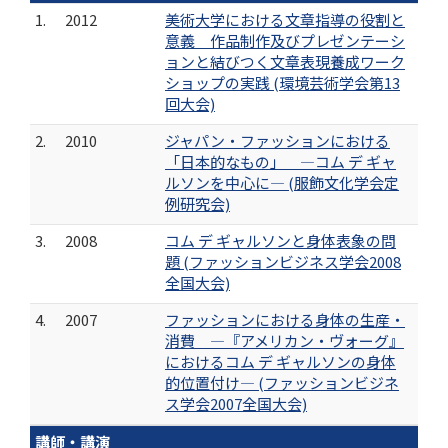
1.
2012
美術大学における文章指導の役割と
意義 作品制作及びプレゼンテーシ
ョンと結びつく文章表現養成ワーク
ショップの実践 (環境芸術学会第13
回大会)
2.
2010
ジャパン・ファッションにおける
「日本的なもの」 ―コム デ ギャ
ルソンを中心に― (服飾文化学会定
例研究会)
3.
2008
コム デ ギャルソンと身体表象の問
題 (ファッションビジネス学会2008
全国大会)
4.
2007
ファッションにおける身体の生産・
消費 ―『アメリカン・ヴォーグ』
におけるコム デ ギャルソンの身体
的位置付け― (ファッションビジネ
ス学会2007全国大会)
講師・講演