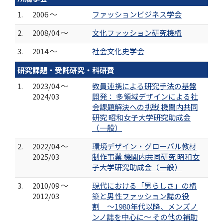
1.
2006 ～
ファッションビジネス学会
2.
2008/04 ～
文化ファッション研究機構
3.
2014 ～
社会文化史学会
研究課題・受託研究・科研費
1.
2023/04 ～
教員連携による研究手法の基盤
2024/03
開発： 多領域デザインによる社
会課題解決への挑戦 機関内共同
研究 昭和女子大学研究助成金
（一般）
2.
2022/04 ～
環境デザイン・グローバル教材
2025/03
制作事業 機関内共同研究 昭和女
子大学研究助成金（一般）
3.
2010/09 ～
現代における「男らしさ」の構
2012/03
築と男性ファッション誌の役
割 〜1980年代以降、メンズノ
ンノ誌を中心に〜 その他の補助