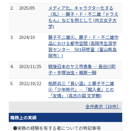
2.
2025/05
メディア化、キャラクター化する
〈私〉―藤子・Ｆ・不二雄「ドラえ
もん」などを例として (共立女子大
学)
3.
2024/10
藤子不二雄Ⓐ、藤子・Ｆ・不二雄作
品における都市空間 (高岡市生涯学
習センター 501研修室（富山県高
岡市）)
4.
2023/11/25
戦後日本のヤミ市表象 ― 長谷川町
子・手塚治虫・梶原一騎
5.
2022/10/22
柏原兵三「長い道」と藤子不二雄
Ⓐ「少年時代」―「闖入者」との
「友情」 (高志の国 文学館)
全件表示（10件）
職務上の実績
●実務の経験を有する者についての特記事項