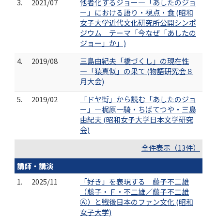
3.
2021/07
他者化するジョー―「あしたのジョ
ー」における語り・視点・食 (昭和
女子大学近代文化研究所公開シンポ
ジウム テーマ「今なぜ「あしたの
ジョー」か」)
4.
2019/08
三島由紀夫「橋づくし」の現在性
―「猿真似」の果て (物語研究会８
月大会)
5.
2019/02
「ドヤ街」から読む「あしたのジョ
ー」―梶原一騎・ちばてつや・三島
由紀夫 (昭和女子大学日本文学研究
会)
全件表示（13件）
講師・講演
1.
2025/11
「好き」を表現する 藤子不二雄
（藤子・Ｆ・不二雄／藤子不二雄
Ⓐ）と戦後日本のファン文化 (昭和
女子大学)