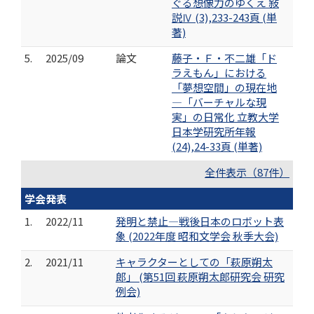
ぐる想像力のゆくえ 敍
説Ⅳ (3),233-243頁 (単
著)
5.
2025/09
論文
藤子・Ｆ・不二雄「ド
ラえもん」における
「夢想空間」の現在地
―「バーチャルな現
実」の日常化 立教大学
日本学研究所年報
(24),24-33頁 (単著)
全件表示（87件）
学会発表
1.
2022/11
発明と禁止―戦後日本のロボット表
象 (2022年度 昭和文学会 秋季大会)
2.
2021/11
キャラクターとしての「萩原朔太
郎」 (第51回 萩原朔太郎研究会 研究
例会)