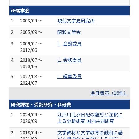
所属学会
1.
2003/09 ～
現代文学史研究所
2.
2005/09 ～
昭和文学会
3.
2009/07 ～
∟ 会務委員
2012/06
4.
2018/07 ～
∟ 会務委員
2020/06
5.
2022/08 ～
∟ 編集委員
2024/07
全件表示（16件）
研究課題・受託研究・科研費
1.
2024/09 ～
江戸川乱歩日記の翻刻と注釈に
2026/09
よる分析研究 国内共同研究
2.
2018/04 ～
文学教材と文学教育の融和に基
2021/03
づく概念化と言葉による見方・