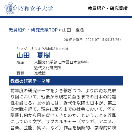
教員紹介・研究業績
教員紹介・研究業績TOP
> 山田 夏樹
（最終更新日 : 2026-07-15 09:37:26）
ヤマダ ナツキ
YAMADA Natsuki
山田 夏樹
所属
人間文化学部 日本語日本文学科
近代文化研究所
職種
准教授
教員の研究テーマ等
前年度の研究テーマを引き継ぎつつ、より広範な見取
り図において、戦後から現在に至るまでの日本の問題
性を論じる。具体的には、近代化以降の日本が、第二
次大戦を経て、現在に至るまでの社会において、何を
隠蔽し何から目を背けてきたのか、ということを浮彫
にしていく文学、サブカルチャー（マンガ、アニメ、
音楽、芸能、笑い、など）作品を横断的、学際的に検