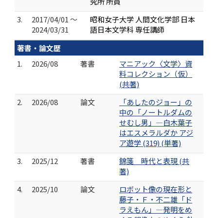
究所 所員
3.
2017/04/01 ～
昭和女子大学 人間文化学部 日本
2024/03/31
語日本文学科 専任講師
著書・論文歴
1.
2026/08
著書
マニアック〈文学〉資
料コレクション（仮）
(共著)
2.
2026/08
論文
「あしたのジョー」の
中の「ノートルダムの
せむし男」―白木葉子
はエスメラルダか アジ
ア遊学 (319) (単著)
3.
2025/12
著書
錦箋 時代と表現 (共
著)
4.
2025/10
論文
ロボット像の現在形と
藤子・Ｆ・不二雄「ド
ラえもん」―発明をめ