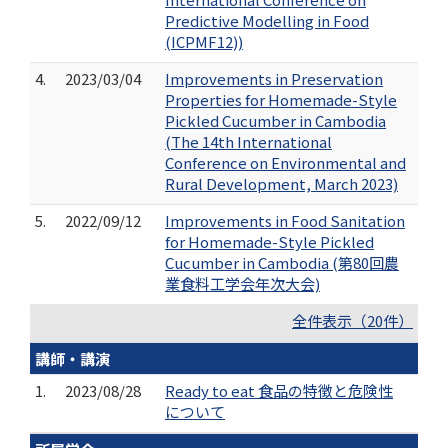
Predictive Modelling in Food
(ICPMF12))
4.
2023/03/04
Improvements in Preservation
Properties for Homemade-Style
Pickled Cucumber in Cambodia
(The 14th International
Conference on Environmental and
Rural Development, March 2023)
5.
2022/09/12
Improvements in Food Sanitation
for Homemade-Style Pickled
Cucumber in Cambodia (第80回農
業食料工学会年次大会)
全件表示（20件）
講師・講演
1.
2023/08/28
Ready to eat 食品の特徴と危険性
について