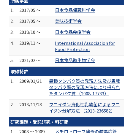
所属学会
1.
2017/05 ～
日本食品保蔵科学会
2.
2017/05 ～
美味技術学会
3.
2018/10 ～
日本食品免疫学会
4.
2019/11 ～
International Association for
Food Protection
5.
2021/02 ～
日本食品微生物学会
取得特許
1.
2009/01/31
異種タンパク質の発現方法及び異種
タンパク質の発現方法により得られ
たタンパク質 （2008-17733）
2.
2013/11/28
フコイダン資化性乳酸菌によるフコ
イダン分解方法 （2013-236582）
研究課題・受託研究・科研費
1.
2008 ～ 2009
メチロトローフ酵母の酸素応答