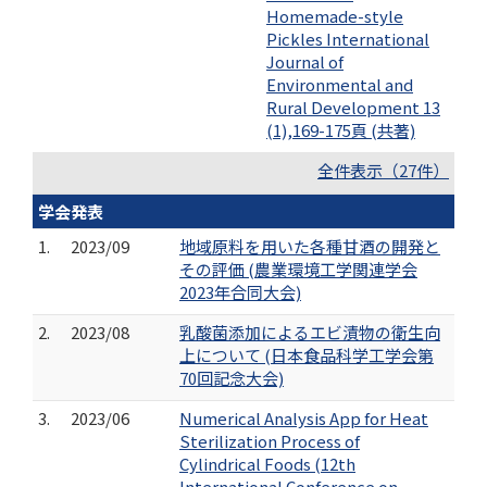
Homemade-style
Pickles International
Journal of
Environmental and
Rural Development 13
(1),169-175頁 (共著)
全件表示（27件）
学会発表
1.
2023/09
地域原料を用いた各種甘酒の開発と
その評価 (農業環境工学関連学会
2023年合同大会)
2.
2023/08
乳酸菌添加によるエビ漬物の衛生向
上について (日本食品科学工学会第
70回記念大会)
3.
2023/06
Numerical Analysis App for Heat
Sterilization Process of
Cylindrical Foods (12th
International Conference on