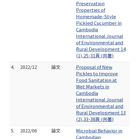
Preservation
Properties of
Homemade-Style
Pickled Cucumber in
Cambodia
International Journal
of Environmental and
Rural Development 14
(1),25-31頁 (共著)
4.
2022/12
論文
Proposal of New
Pickles to Improve
Food Sanitation at
Wet Markets in
Cambodia
International Journal
of Environmental and
Rural Development 13
(2),33-38頁 (共著)
5.
2022/06
論文
Microbial Behavior in
Cambodian